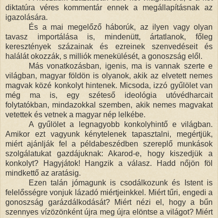
diktatúra véres kommentár ennek a megállapításnak az
igazolására.
És a mai megelőző háborúk, az ilyen vagy olyan
tavasz importálása is, mindenütt, ártatlanok, főleg
keresztények százainak és ezreinek szenvedéseit és
halálát okozzák, s milliók menekülését, a gonoszság elől.
Más vonatkozásban, igenis, ma is vannak szerte e
világban, magyar földön is olyanok, akik az elvetett nemes
magvak közé konkolyt hintenek. Micsoda, izzó gyűlölet van
még ma is, egy széteső ideológia utóvédharcait
folytatókban, mindazokkal szemben, akik nemes magvakat
vetettek és vetnek a magyar nép lelkébe.
A gyűlölet a legnagyobb konkolyhintő e világban.
Amikor ezt vagyunk kénytelenek tapasztalni, megértjük,
miért ajánlják fel a példabeszédben szereplő munkások
szolgálatukat gazdájuknak: Akarod-e, hogy kiszedjük a
konkolyt? Hagyjátok! Hangzik a válasz. Hadd nőjön föl
mindkettő az aratásig.
Ezen talán jómagunk is csodálkozunk és Istent is
felelősségre vonjuk lázadó miértjeinkkel. Miért tűri, engedi a
gonoszság garázdálkodását? Miért nézi el, hogy a bűn
szennyes vízözönként újra meg újra elöntse a világot? Miért