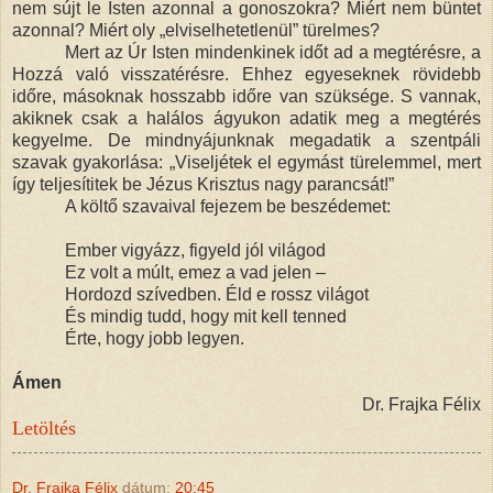
nem sújt le Isten azonnal a gonoszokra? Miért nem büntet
azonnal? Miért oly „elviselhetetlenül” türelmes?
Mert az Úr Isten mindenkinek időt ad a megtérésre, a
Hozzá való visszatérésre. Ehhez egyeseknek rövidebb
időre, másoknak hosszabb időre van szüksége. S vannak,
akiknek csak a halálos ágyukon adatik meg a megtérés
kegyelme. De mindnyájunknak megadatik a szentpáli
szavak gyakorlása: „Viseljétek el egymást türelemmel, mert
így teljesítitek be Jézus Krisztus nagy parancsát!”
A költő szavaival fejezem be beszédemet:
Ember vigyázz, figyeld jól világod
Ez volt a múlt, emez a vad jelen –
Hordozd szívedben. Éld e rossz világot
És mindig tudd, hogy mit kell tenned
Érte, hogy jobb legyen.
Ámen
Dr. Frajka Félix
Letöltés
Dr. Frajka Félix
dátum:
20:45