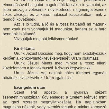
elmondásával hallgatói maguk előtt lássák a folyamatot, az
Isten országa vetésének növekedését, megmérgezésének
titkos akcióját és a káros hatással kapcsolatban, mik a
teendői követőinek.
Azt is jó tudni, a jó és a rossz harcából mi magunk
nem csak nem vonhatjuk ki magunkat, hanem ez a harc
bennünk is állandó.
Vizsgáljuk meg hát lelkiismeretünket!
Kirié litánia
Urunk Jézus! Bocsásd meg, hogy nem akadályozzuk
kellően a konkolyhintők tevékenységét. Uram irgalmazz!
Urunk Jézus! Ments meg minket a rossz elleni
küzdelemben a fanatizmustól. Krisztus kegyelmezz!
Urunk Jézus! Adj nekünk bölcs türelmet egymás
hibáinak elviseléséhez. Uram irgalmazz!
Evangélium után
Szent Pál apostol, a gyakran idézett
szeretethimnuszában, úgy emlegeti a türelem erényét, mint
az igazi szeretet megnyilatkozását. Ha napjainkban
magunkba nézünk, vagy szemlét tartunk a minket környező