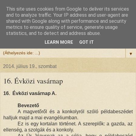
This site uses cookies from Google to deliver its services
Félix atya
and to analyze traffic. Your IP address and user-agent are
shared with Google along with performance and security
metrics to ensure quality of service, generate usage
Szeretettel köszöntöm a honlapomra ellátogatót.
statistics, and to detect and address abuse.
Isten hozta!
LEARN MORE
GOT IT
▼
2014. július 19., szombat
16. Évközi vasárnap
16. Évközi vasárnap A.
Bevezető
A magvetőről és a konkolyról szóló példabeszédet
halljuk majd a mai evangéliumban.
Ez is egy kortalan történet. A szereplők: a gazda, az
ellenség, a szolgák és a konkoly.
Az Úr Jézusnak az a célja, hogy e példabeszéd