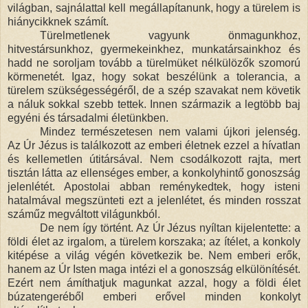
világban, sajnálattal kell megállapítanunk, hogy a
türelem is
hiánycikknek számít.
Türelmetlenek vagyunk önmagunkhoz,
hitvestársunkhoz, gyermekeinkhez, munkatársainkhoz és
hadd ne soroljam tovább a türelmüket nélkülözők szomorú
körmenetét. Igaz, hogy sokat beszélünk a tolerancia, a
türelem szükségességéről, de a szép szavakat nem követik
a náluk sokkal szebb tettek. Innen származik a legtöbb baj
egyéni és társadalmi életünkben.
Mindez természetesen nem valami újkori jelenség.
Az Úr Jézus is találkozott az emberi életnek ezzel a hívatlan
és kellemetlen útitársával. Nem csodálkozott rajta, mert
tisztán látta az ellenséges ember, a konkolyhintő gonoszság
jelenlétét. Apostolai abban reménykedtek, hogy isteni
hatalmával megszünteti ezt a jelenlétet, és minden rosszat
száműz megváltott világunkból
.
De nem így történt. Az Úr Jézus nyíltan kijelentette: a
földi élet az irgalom, a türelem korszaka; az ítélet, a konkoly
kitépése a világ végén következik be. Nem emberi erők,
hanem az Úr Isten maga intézi el a gonoszság elkülönítését.
Ezért nem ámíthatjuk magunkat azzal, hogy a földi élet
búzatengeréből emberi erővel minden konkolyt