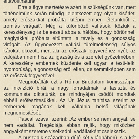
eltávolíthatunk.
Erre a figyelmeztetésre azért is szükségünk van, mert
történelmünk során mindig jelentkezett egy olyan kísérlet,
amely erőszakkal próbálta kitépni emberi életünkből a
„romlás virágait”. Még a különböző vallások, köztük a
kereszténység is beleesett abba a hálóba, hogy börtönnel,
máglyákkal próbálta eltüntetni a tévely és a gonoszság
virágait. Az úgynevezett vallási türelmetlenség súlyos
károkat okozott, mert aki az erőszak fegyveréhez nyúl, az
valójában nem hisz az igazság és a szeretet győzelmében.
A keresztény embernek küzdenie kell ugyan a testi-lelki
nyomorúság, a gonoszság erői ellen, de semmiképpen sem
az erőszak fegyverével.
Megpróbálták ezt a Római Birodalom komisszárjai,
az inkvizíció bírái, a nagy forradalmak, a fasiszta és
kommunista diktatúrák, de mindnyájan csődöt mondtak
ebbéli erőfeszítésükkel. Az Úr Jézus tanítása szerint az
embernek magának kell vállalnia belső világának
megnemesítését.
Pascal szavai szerint: „Az ember se nem angyal, se
nem vadállat. Tragédiája abban rejlik, hogy miközben
angyalként szeretne viselkedni, vadállatként cselekszik.
A huszadik században dúló két világháború, s a két