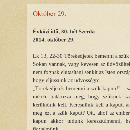
Október 29.
Évközi idő, 30. hét Szerda
2014. október 29.
Lk 13, 22-30 Törekedjetek bemenni a szűk
Sokan vannak, vagy kevesen az üdvözültek?
nem fognak elutasítani senkit az Isten orsz
hogy eljussunk az üdvösségre.
„Törekedjetek bemenni a szűk kapun!” – sz
mérete határozza meg, hogy szűknek sz
kerülnünk kell. Keresnünk kell a kaput, am
meg ezt a szűk kaput? Ott, ahol az emberi
kapun akkor tudunk keresztülmenni, h
figyelmünk.