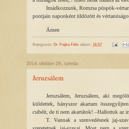
Imádkozzunk, Romzsa püspök-vértanú
pontjain naponként üldözött és vértanúságot
Ámen
Bejegyezte:
Dr. Frajka Félix
dátum:
16:57
2014. október 29., szerda
Jeruzsálem
Jeruzsálem, Jeruzsálem, aki megöl
küldettek, hányszor akartam összegyűjte
csibéit, de ti nem akartátok! –Hallottuk az i
T. Vannak a szenvedésnek jaj-szav
szeretetnek jaj-szavai. Most nem a szenve