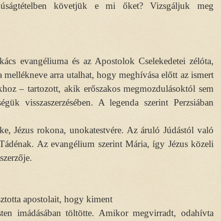
tanúságtételben követjük e mi őket? Vizsgáljuk meg
ács evangéliuma és az Apostolok Cselekedetei zélóta,
a mellékneve arra utalhat, hogy meghívása előtt az ismert
tákhoz – tartozott, akik erőszakos megmozdulásoktól sem
égük visszaszerzésében. A legenda szerint Perzsiában
ke, Jézus rokona, unokatestvére. Az áruló Júdástól való
ádénak. Az evangélium szerint Mária, így Jézus közeli
szerzője.
ztotta apostolait, hogy kiment
ten imádásában töltötte. Amikor megvirradt, odahívta