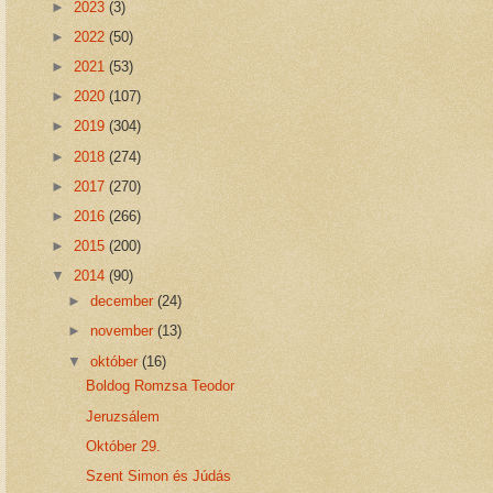
►
2023
(3)
►
2022
(50)
►
2021
(53)
►
2020
(107)
►
2019
(304)
►
2018
(274)
►
2017
(270)
►
2016
(266)
►
2015
(200)
▼
2014
(90)
►
december
(24)
►
november
(13)
▼
október
(16)
Boldog Romzsa Teodor
Jeruzsálem
Október 29.
Szent Simon és Júdás