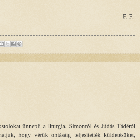
F. F.
olokat ünnepli a liturgia. Simonról és Júdás Tádéról
hatjuk
,
hogy vérük ontásáig teljesítették küldetésüket,