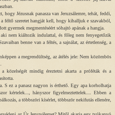
aszban.
, hogy Jézusnak panasza van Jeruzsálemre, tehát, feddi,
 a féltő szeretet hangját kell, hogy kihalljuk e szavakból,
ódott gyermek megmentéséért sóhajtó apának a hangja.
ki nem kiáltozik indulattal, és főleg nem fenyegetőzik
avaiban benne van a féltés, a sajnálat, az értetlenség, a
ndenképpen a megrendültség, az átélés jele: Nem közömbös
.
a közelségét mindig éreztetni akarta a próféták és a
asította.
a. S ez a panasz nagyon is érthető. Egy apa korholhatja
r kértelek..., hányszor figyelmeztettelek.... Ebben a
lkozás, a többszöri kísérlet, többször nekifutás ellenére,
gvédeni az Úr Jeruzsálemet? Mitől akarja egy tyúkanyó