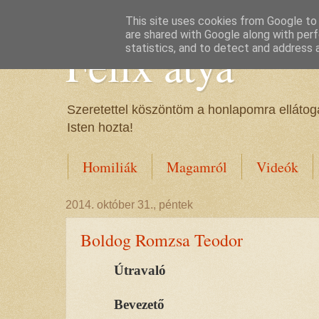
This site uses cookies from Google to d
are shared with Google along with perf
Félix atya
statistics, and to detect and address 
Szeretettel köszöntöm a honlapomra ellátoga
Isten hozta!
Homiliák
Magamról
Videók
2014. október 31., péntek
Boldog Romzsa Teodor
Útravaló
Bevezető