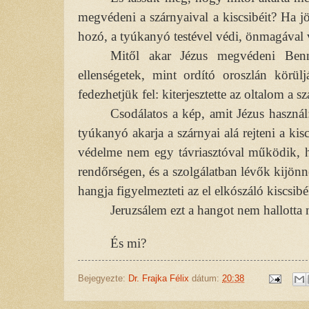
megvédeni a szárnyaival a kiscsibéit? Ha jön
hozó, a tyúkanyó testével védi, önmagával v
Mitől akar Jézus megvédeni Benn
ellenségetek, mint ordító oroszlán körülj
fedezhetjük fel: kiterjesztette az oltalom a
Csodálatos a kép, amit Jézus használ
tyúkanyó akarja a szárnyai alá rejteni a kis
védelme nem egy távriasztóval működik, h
rendőrségen, és a szolgálatban lévők kijönn
hangja figyelmezteti az el elkószáló kiscsib
Jeruzsálem ezt a hangot nem hallotta
És mi?
Bejegyezte:
Dr. Frajka Félix
dátum:
20:38