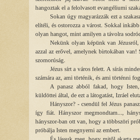
hangoztak el a felolvasott evangéliumi szak
Sokan úgy magyarázzák ezt a szakaszt
elítéli, és ostorozza a várost. Sokkal inkább
olyan hangot, mint amilyen a távolra sodr
Nekünk olyan képünk van Jézusról, a
azzal az erővel, amelynek birtokában van! Sz
szomorúság.
Jézus sírt a város felett. A sírás mi
számára az, ami történik, és ami történni fog
A panasz abból fakad, hogy Isten, 
küldöttei által, de ezt a látogatást, Izráel elut
Hányszor? - csendül fel Jézus panasz
így fiát. Hányszor megmondtam..., hányszo
hányszor-ban ott van, hogy a többszöri próbá
próbálja Isten megnyerni az embert.
És lássuk meg, hogy mitől akarta me