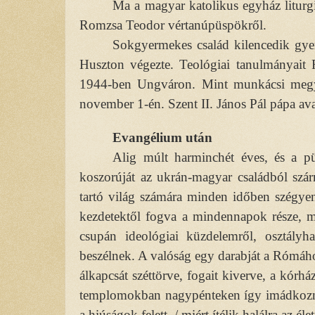
Ma a magyar katolikus egyház litur
Romzsa Teodor vértanúpüspökről.
Sokgyermekes család kilencedik gyer
Huszton végezte. Teológiai tanulmányait
1944-ben Ungváron. Mint munkácsi megy
november 1-én. Szent II. János Pál pápa ava
Evangélium után
Alig múlt harminchét éves, és a p
koszorúját az ukrán-magyar családból sz
tartó világ számára minden időben szégyen
kezdetektől fogva a mindennapok része, még
csupán ideológiai küzdelemről, osztályha
beszélnek. A valóság egy darabját a Rómához
álkapcsát széttörve, fogait kiverve, a kórh
templomokban nagypénteken így imádkoznak
a hiúságok felett, / miért ítélik halálra az él