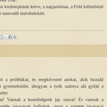
 közbenjárását kérve, a napjainkban, a Föld különböző
 szenvedő testvéreinkért.
öd a prófétákat, és megkövezed azokat, akik hozzád
ni gyermekeidet, ahogyan a tyúk szárnya alá gyűjti a
mént.
ai! Vannak a keserűségnek jaj- szavai! És vannak a
dés jaj-szavait hallottuk, most a szeretet jaj-szavai