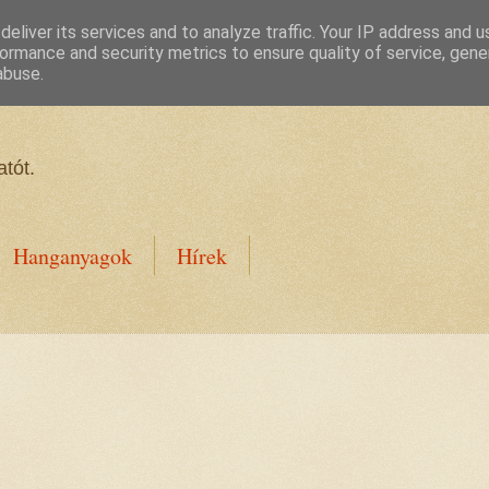
eliver its services and to analyze traffic. Your IP address and 
ormance and security metrics to ensure quality of service, gen
abuse.
tót.
Hanganyagok
Hírek