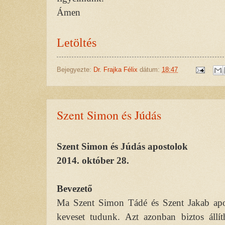
Ámen
Letöltés
Bejegyezte:
Dr. Frajka Félix
dátum:
18:47
Szent Simon és Júdás
Szent Simon és Júdás apostolok
2014. október 28.
Bevezető
Ma Szent Simon Tádé és Szent Jakab apost
keveset tudunk. Azt azonban biztos állít