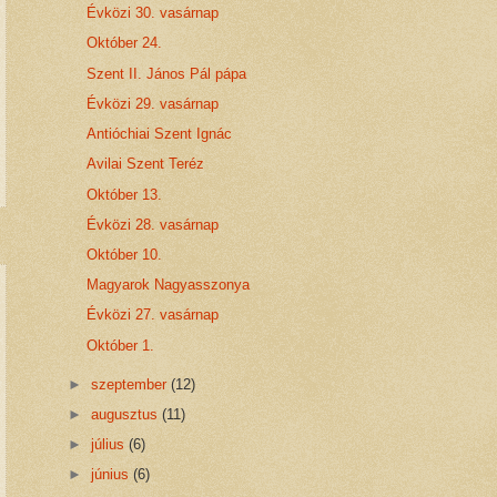
Évközi 30. vasárnap
Október 24.
Szent II. János Pál pápa
Évközi 29. vasárnap
Antióchiai Szent Ignác
Avilai Szent Teréz
Október 13.
Évközi 28. vasárnap
Október 10.
Magyarok Nagyasszonya
Évközi 27. vasárnap
Október 1.
►
szeptember
(12)
►
augusztus
(11)
►
július
(6)
►
június
(6)