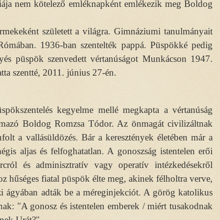
giája nem kötelező emléknapként emlékezik meg Boldog
mekeként született a világra. Gimnáziumi tanulmányait
 Rómában. 1936-ban szentelték pappá. Püspökké pedig
és püspök szenvedett vértanúságot Munkácson 1947.
tta szentté, 2011. június 27-én.
üspökszentelés kegyelme mellé megkapta a vértanúság
ármazó Boldog Romzsa Tódor. Az önmagát civilizáltnak
folt a vallásüldözés. Bár a keresztények életében már a
is aljas és felfoghatatlan. A gonoszság istentelen erői
rcról és adminisztratív vagy operatív intézkedésekről
 hűséges fiatal püspök élte meg, akinek félholtra verve,
ázi ágyában adták be a méreginjekciót. A görög katolikus
: "A gonosz és istentelen emberek / miért tusakodnak
etnek Urát?"