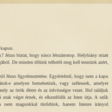
 kapun.
 Jézus biztat, hogy nincs létszámstop. Helyhiány miatt
ágából. De minden tőlünk telhetőt meg kell tennünk azért,
ól Jézus figyelmeztetése. Egyértelmű, hogy nem a kapu
ámít-e amelyen bemehetünk, vagy szélesnek, amelyet
ely az örök életre és az üdvösségre vezet. Hol találjuk
 utak véget érnek, és elkezdődik az Isten útja. A szűk
a nem magunkkal törődünk, hanem Istenre irányul