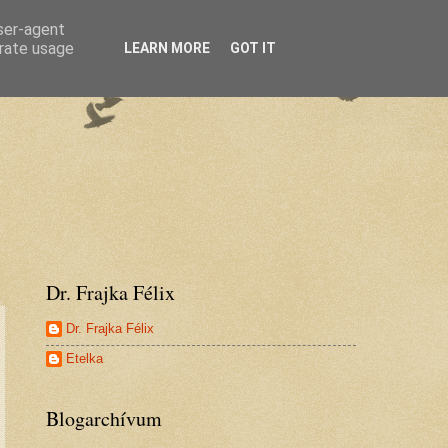
user-agent
erate usage
LEARN MORE
GOT IT
Dr. Frajka Félix
Dr. Frajka Félix
Etelka
Blogarchívum