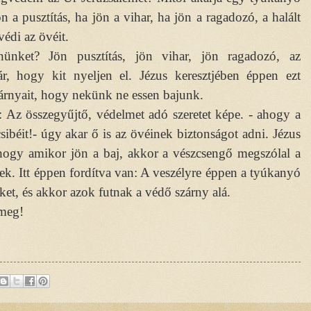
 a pusztítás, ha jön a vihar, ha jön a ragadozó, a halált
édi az övéit.
ünket? Jön pusztítás, jön vihar, jön ragadozó, az
ár, hogy kit nyeljen el. Jézus keresztjében éppen ezt
 szárnyait, hogy nekünk ne essen bajunk.
: Az összegyűjtő, védelmet adó szeretet képe. - ahogy a
csibéit!- úgy akar ő is az övéinek biztonságot adni. Jézus
ogy amikor jön a baj, akkor a vészcsengő megszólal a
ek. Itt éppen fordítva van: A veszélyre éppen a tyúkanyó
éket, és akkor azok futnak a védő szárny alá.
 meg!