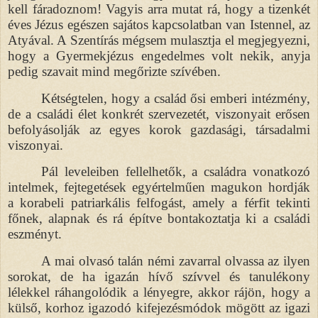
kell fáradoznom! Vagyis arra mutat rá, hogy a tizenkét
éves Jézus egészen sajátos kapcsolatban van Istennel, az
Atyával. A Szentírás mégsem mulasztja el megjegyezni,
hogy a Gyermekjézus engedelmes volt nekik, anyja
pedig szavait mind megőrizte szívében.
Kétségtelen, hogy a család ősi emberi intézmény,
de a családi élet konkrét szervezetét, viszonyait erősen
befolyásolják az egyes korok gazdasági, társadalmi
viszonyai.
Pál leveleiben fellelhetők, a családra vonatkozó
intelmek, fejtegetések egyértelműen magukon hordják
a korabeli patriarkális felfogást, amely a férfit tekinti
főnek, alapnak és rá építve bontakoztatja ki a családi
eszményt.
A mai olvasó talán némi zavarral olvassa az ilyen
sorokat, de ha igazán hívő szívvel és tanulékony
lélekkel ráhangolódik a lényegre, akkor rájön, hogy a
külső, korhoz igazodó kifejezésmódok mögött az igazi