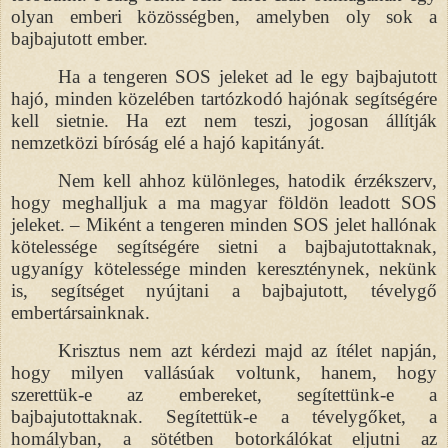
olyan emberi közösségben, amelyben oly sok a
bajbajutott ember.
Ha a tengeren SOS jeleket ad le egy bajbajutott
hajó, minden közelében tartózkodó hajónak segítségére
kell sietnie. Ha ezt nem teszi, jogosan állítják
nemzetközi bíróság elé a hajó kapitányát.
Nem kell ahhoz különleges, hatodik érzékszerv,
hogy meghalljuk a ma magyar földön leadott SOS
jeleket. – Miként a tengeren minden SOS jelet hallónak
kötelessége segítségére sietni a bajbajutottaknak,
ugyanígy kötelessége minden kereszténynek, nekünk
is, segítséget nyújtani a bajbajutott, tévelygő
embertársainknak.
Krisztus nem azt kérdezi majd az ítélet napján,
hogy milyen vallásúak voltunk, hanem, hogy
szerettük-e az embereket, segítettünk-e a
bajbajutottaknak. Segítettük-e a tévelygőket, a
homályban, a sötétben botorkálókat eljutni az