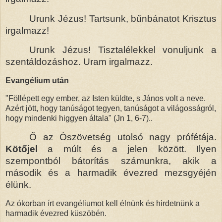
Urunk Jézus! Tartsunk, bűnbánatot Krisztus
irgalmazz!
Urunk Jézus! Tisztalélekkel vonuljunk a
szentáldozáshoz. Uram irgalmazz.
Evangélium után
"Föllépett egy ember, az Isten küldte, s János volt a neve.
Azért jött, hogy tanúságot tegyen, tanúságot a világosságról,
hogy mindenki higgyen általa" (Jn 1, 6-7)..
Ő az Ószövetség utolsó nagy prófétája.
Kötőjel
a múlt és a jelen között. Ilyen
szempontból bátorítás számunkra, akik a
második és a harmadik évezred mezsgyéjén
élünk.
Az ókorban írt evangéliumot kell élnünk és hirdetnünk a
harmadik évezred küszöbén.