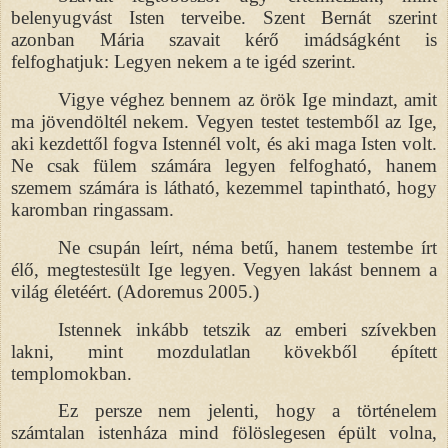
belenyugvást Isten terveibe. Szent Bernát szerint
azonban Mária szavait kérő imádságként is
felfoghatjuk: Legyen nekem a te igéd szerint.
Vigye véghez bennem az örök Ige mindazt, amit
ma jövendöltél nekem. Vegyen testet testemből az Ige,
aki kezdettől fogva Istennél volt, és aki maga Isten volt.
Ne csak fülem számára legyen felfogható, hanem
szemem számára is látható, kezemmel tapintható, hogy
karomban ringassam.
Ne csupán leírt, néma betű, hanem testembe írt
élő, megtestesült Ige legyen. Vegyen lakást bennem a
világ életéért. (Adoremus 2005.)
Istennek inkább tetszik az emberi szívekben
lakni, mint mozdulatlan kövekből épített
templomokban.
Ez persze nem jelenti, hogy a történelem
számtalan istenháza mind fölöslegesen épült volna,