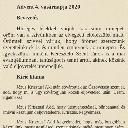
Advent 4. vasárnapja 2020
Bevezetés
Hűséges lélekkel várjuk karácsony ünnepét.
öröm van a szívünkben az elvégzett előkészület miatt.
Örömteli szívvel várjuk, hogy örömet szerezzünk
szeretteinknek is és minden embernek az ünnepen. És
igyekszünk, miként Keresztelő Szent János is a mai
evangéliumban, tanúságot is tenni arról, akinek közénk
való eljövetelét ünnepeljük.
Kirié litánia
Jézus Krisztus! Aki után sóvárogtak az Ószövetség szentjei,
add, hogy mi is úgy sóvárogjunk közeli eljöveteled után. Uram,
irgalmazz!
Jézus Krisztus! Add, hogy útegyengetéssel, bűnbánattal és
imával készüljünk eljöveteledre. Krisztus, kegyelmezz
Jézus Krisztus! Add kegyelmedet, hogy még buzgóbban
készüljünk megtestesülésed szent titkának méltó megünneplésére.