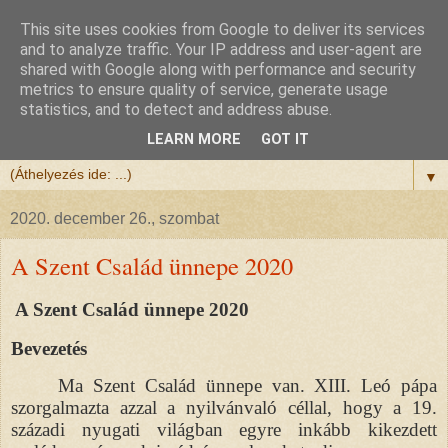
This site uses cookies from Google to deliver its services
Félix atya
and to analyze traffic. Your IP address and user-agent are
shared with Google along with performance and security
metrics to ensure quality of service, generate usage
Szeretettel köszöntöm a honlapomra ellátogatót.
statistics, and to detect and address abuse.
Isten hozta!
LEARN MORE
GOT IT
▼
2020. december 26., szombat
A Szent Család ünnepe 2020
A Szent Család ünnepe 2020
Bevezetés
Ma Szent Család ünnepe van. XIII. Leó pápa
szorgalmazta azzal a nyilvánvaló céllal, hogy a 19.
századi nyugati világban egyre inkább kikezdett