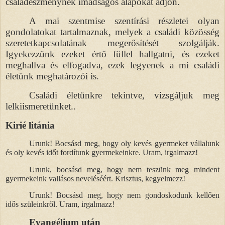
családeszménynek imádságos alapokat adjon.
A mai szentmise szentírási részletei olyan
gondolatokat tartalmaznak, melyek a családi közösség
szeretetkapcsolatának megerősítését szolgálják.
Igyekezzünk ezeket értő füllel hallgatni, és ezeket
meghallva és elfogadva, ezek legyenek a mi családi
életünk meghatározói is.
Családi életünkre tekintve, vizsgáljuk meg
lelkiismeretünket..
Kirié litánia
Urunk! Bocsásd meg, hogy oly kevés gyermeket vállalunk
és oly kevés időt fordítunk gyermekeinkre. Uram, irgalmazz!
Urunk, bocsásd meg, hogy nem teszünk meg mindent
gyermekeink vallásos neveléséért. Krisztus, kegyelmezz!
Urunk! Bocsásd meg, hogy nem gondoskodunk kellően
idős szüleinkről. Uram, irgalmazz!
Evangélium után