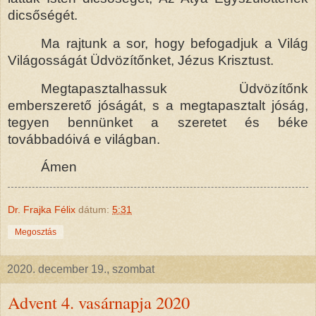
dicsőségét.
Ma rajtunk a sor, hogy befogadjuk a Világ
Világosságát Üdvözítőnket, Jézus Krisztust.
Megtapasztalhassuk Üdvözítőnk
emberszerető jóságát, s a megtapasztalt jóság,
tegyen bennünket a szeretet és béke
továbbadóivá e világban.
Ámen
Dr. Frajka Félix
dátum:
5:31
Megosztás
2020. december 19., szombat
Advent 4. vasárnapja 2020