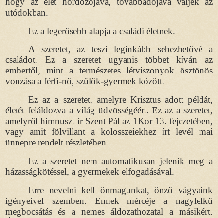
hogy az élet hordozójává, továbbadójává váljék az
utódokban.
Ez a legerősebb alapja a családi életnek.
A szeretet, az teszi leginkább sebezhetővé a
családot. Ez a szeretet ugyanis többet kíván az
embertől, mint a természetes létviszonyok ösztönös
vonzása a férfi-nő, szülők-gyermek között.
Ez az a szeretet, amelyre Krisztus adott példát,
életét feláldozva a világ üdvösségéért. Ez az a szeretet,
amelyről himnuszt ír Szent Pál az 1Kor 13. fejezetében,
vagy amit fölvillant a kolosszeiekhez írt levél mai
ünnepre rendelt részletében.
Ez a szeretet nem automatikusan jelenik meg a
házasságkötéssel, a gyermekek elfogadásával.
Erre nevelni kell önmagunkat, önző vágyaink
igényeivel szemben. Ennek mércéje a nagylelkű
megbocsátás és a nemes áldozathozatal a másikért.