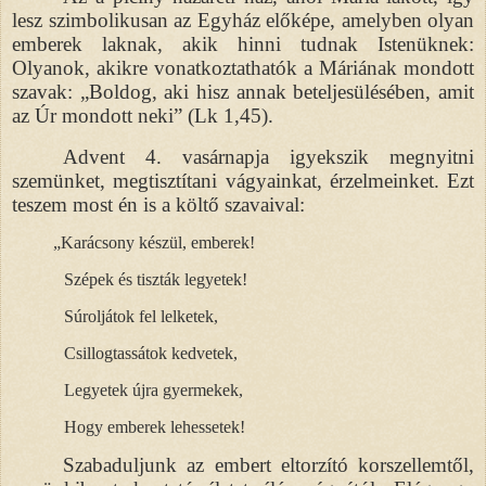
lesz szimbolikusan az Egyház előképe, amelyben olyan
emberek laknak, akik hinni tudnak Istenüknek:
Olyanok, akikre vonatkoztathatók a Máriának mondott
szavak: „Boldog, aki hisz annak beteljesülésében, amit
az Úr mondott neki” (Lk 1,45).
Advent 4. vasárnapja igyekszik megnyitni
szemünket, megtisztítani vágyainkat, érzelmeinket. Ezt
teszem most én is a költő szavaival:
„
Karácsony készül, emberek!
Szépek és tiszták legyetek!
Súroljátok fel lelketek,
Csillogtassátok kedvetek,
Legyetek újra gyermekek,
Hogy emberek lehessetek!
Szabaduljunk az embert eltorzító korszellemtől,