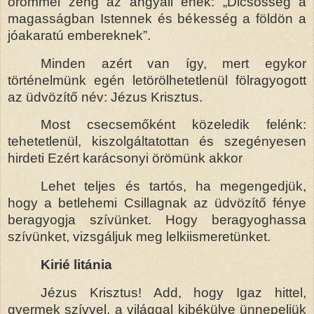
örömmel zeng az angyali ének: „Dicsősség a
magasságban Istennek és békesség a földön a
jóakaratú embereknek”.
Minden azért van így, mert egykor
történelmünk egén letörölhetetlenül fölragyogott
az üdvözítő név: Jézus Krisztus.
Most csecsemőként közeledik felénk:
tehetetlenül, kiszolgáltatottan és szegényesen
hirdeti Ezért karácsonyi örömünk akkor
Lehet teljes és tartós, ha megengedjük,
hogy a betlehemi Csillagnak az üdvözítő fénye
beragyogja szívünket. Hogy beragyoghassa
szívünket, vizsgáljuk meg lelkiismeretünket.
Kirié litánia
Jézus Krisztus! Add, hogy Igaz hittel,
gyermek szívvel, a világgal kibékülve ünnepeljük