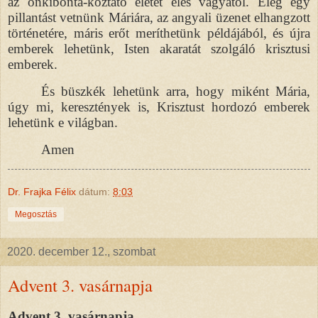
az önkibonta-koztató életet élés vágyától. Elég egy
pillantást vetnünk Máriára, az angyali üzenet elhangzott
történetére, máris erőt meríthetünk példájából, és újra
emberek lehetünk, Isten akaratát szolgáló krisztusi
emberek.
És büszkék lehetünk arra, hogy miként Mária,
úgy mi, keresztények is, Krisztust hordozó emberek
lehetünk e világban.
Amen
Dr. Frajka Félix
dátum:
8:03
Megosztás
2020. december 12., szombat
Advent 3. vasárnapja
Advent 3. vasárnapja