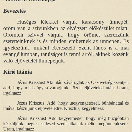
Bevezetés
Hűséges lélekkel várjuk karácsony ünnepét.
öröm van a szívünkben az elvégzett előkészület miatt.
Örömteli szívvel várjuk, hogy örömet szerezzünk
szeretteinknek is és minden embernek az ünnepen. És
igyekszünk, miként Keresztelő Szent János is a mai
evangéliumban, tanúságot is tenni arról, akinek közénk
való eljövetelét ünnepeljük.
Kirié litánia
Jézus Krisztus! Aki után sóvárogtak az Ószövetség szentjei,
add, hogy mi is úgy sóvárogjunk közeli eljöveteled után. Uram,
irgalmazz!
Jézus Krisztus! Add, hogy útegyengetéssel, bűnbánattal és
imával készüljünk eljöveteledre. Krisztus, kegyelmezz
Jézus Krisztus! Add kegyelmedet, hogy még buzgóbban
készüljünk megtestesülésed szent titkának méltó megünneplésére.
Uram, irgalmazz!