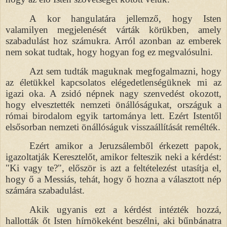
A kor hangulatára jellemző, hogy Isten
valamilyen megjelenését várták körükben, amely
szabadulást hoz számukra. Arról azonban az emberek
nem sokat tudtak, hogy hogyan fog ez megvalósulni.
Azt sem tudták maguknak megfogalmazni, hogy
az életükkel kapcsolatos elégedetlenségüknek mi az
igazi oka. A zsidó népnek nagy szenvedést okozott,
hogy elvesztették nemzeti önállóságukat, országuk a
római birodalom egyik tartománya lett. Ezért Istentől
elsősorban nemzeti önállóságuk visszaállítását remélték.
Ezért amikor a Jeruzsálemből érkezett papok,
igazoltatják Keresztelőt, amikor felteszik neki a kérdést:
"Ki vagy te?", először is azt a feltételezést utasítja el,
hogy ő a Messiás, tehát, hogy ő hozna a választott nép
számára szabadulást.
Akik ugyanis ezt a kérdést intézték hozzá,
hallották őt Isten hírnökeként beszélni, aki bűnbánatra