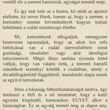
vezérlő elv a szeretet harmóniát, egységet teremtő ereje.
És így már nem az a fontos, kit említ az apostol
elsőként, kit nevez főnek, hanem az, hogy a szeretet, a
keresztény szeretet követelményét hogyan tudjuk
beleültetni a család mindennapi életébe.
Mi, keresztények elfogadjuk, nemegyszer
keservesen tapasztaljuk, hogy az adott kor erős
befolyással van a család szerveződésére mind
gazdasági, társadalmi vagy akár ideológiai
kényszereivel. Mégis Jézus tanítása nyomán hittel
valljuk, hogy van valami örök, a teremtő Istentől
szándékolt eszményi kötelék a családban, amely a
divatfelfogásoktól függetlenül, maradandó alapja ennek
az együvé tartozásnak.
Jézus a házasság felbonthatatlanságát tanítva, úgy
értelmezi a férfi és a nő teremtését, hogy a kettő
egymást kiegészítő, harmonikus EGYET alkot a
házasságban. Ez az egység teremti meg az alapot arra,