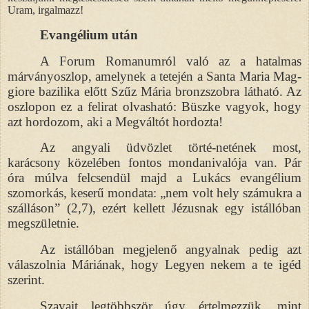
Uram, irgalmazz!
Evangélium után
A Forum Romanumról való az a hatalmas
márványoszlop, amelynek a tetején a Santa Maria Mag-
giore bazilika előtt Szűz Mária bronzszobra látható. Az
oszlopon ez a felirat olvasható: Büszke vagyok, hogy
azt hordozom, aki a Megváltót hordozta!
Az angyali üdvözlet törté-netének most,
karácsony közelében fontos mondanivalója van. Pár
óra múlva felcsendül majd a Lukács evangélium
szomorkás, keserű mondata: „nem volt hely számukra a
szálláson” (2,7), ezért kellett Jézusnak egy istállóban
megszületnie.
Az istállóban megjelenő angyalnak pedig azt
válaszolnia Máriának, hogy Legyen nekem a te igéd
szerint.
Szavait legtöbbször úgy értelmezzük, mint