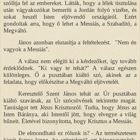
szólítja fel az embereket. Látták, hogy a lélek tisztulása
után vágyakozókat bemeríti a Jordán folyó vizébe, és
sokat beszél Isten eljövendő országáról. Ezért
gondoltak arra, hogy ő lehet a Messiás, a Szabadító, a
Megváltó.
János azonban elutasítja a feltételezést.
"Nem én
vagyok a Messiás".
A válasz nem elégíti ki a kérdezőket, így tovább
érdeklődnek. "Ki vagy te tehát?" A válasz egészen
különleges. Ő a pusztában kiáltó szó, akinek az a
feladata, hogy előkészítse a Megváltó eljövetelét.
Keresztelő Szent János tehát az Úr pusztában
kiáltó szavának, az Úr szócsövének tekintette magát.
Tanúságot tett Jézus Krisztusról. Tudta, hogy Jézus az
Isten Báránya, aki Istentől jött, hogy elvegye a világ
bűneit. Életével bizonyította, hogy Krisztus a Messiás.
De elmondható ez rólunk is? - Az természetesen
kicsit furcsa lenne, ha szüntelenül azt bizonygatnánk,