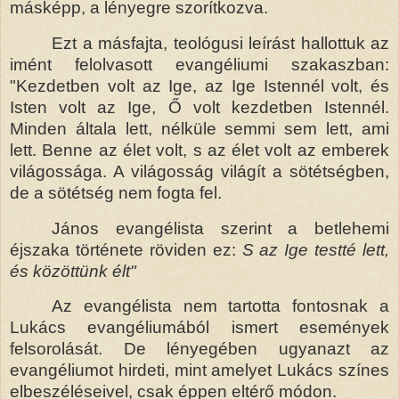
másképp, a lényegre szorítkozva.
Ezt a másfajta, teológusi leírást hallottuk az
imént felolvasott evangéliumi szakaszban:
"Kezdetben volt az Ige, az Ige Istennél volt, és
Isten volt az Ige, Ő volt kezdetben Istennél.
Minden általa lett, nélküle semmi sem lett, ami
lett. Benne az élet volt, s az élet volt az emberek
világossága. A világosság világít a sötétségben,
de a sötétség nem fogta fel.
János evangélista szerint a betlehemi
éjszaka története röviden ez:
S az Ige testté lett,
és közöttünk élt"
Az evangélista nem tartotta fontosnak a
Lukács evangéliumából ismert események
felsorolását. De lényegében ugyanazt az
evangéliumot hirdeti, mint amelyet Lukács színes
elbeszéléseivel, csak éppen eltérő módon.