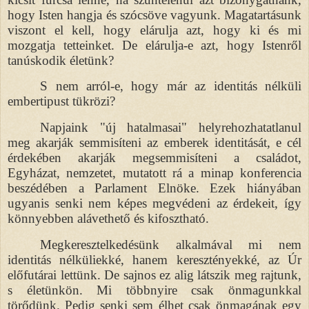
hogy Isten hangja és szócsöve vagyunk. Magatartásunk
viszont el kell, hogy elárulja azt, hogy ki és mi
mozgatja tetteinket. De elárulja-e azt, hogy Istenről
tanúskodik életünk?
S nem arról-e, hogy már az identitás nélküli
embertipust tükrözi?
Napjaink "új hatalmasai" helyrehozhatatlanul
meg akarják semmisíteni az emberek identitását, e cél
érdekében akarják megsemmisíteni a családot,
Egyházat, nemzetet, mutatott rá a minap konferencia
beszédében a Parlament Elnöke. Ezek hiányában
ugyanis senki nem képes megvédeni az érdekeit, így
könnyebben alávethető és kifosztható.
Megkeresztelkedésünk alkalmával mi nem
identitás nélküliekké, hanem keresztényekké, az Úr
előfutárai lettünk. De sajnos ez alig látszik meg rajtunk,
s életünkön. Mi többnyire csak önmagunkkal
törődünk. Pedig senki sem élhet csak önmagának egy