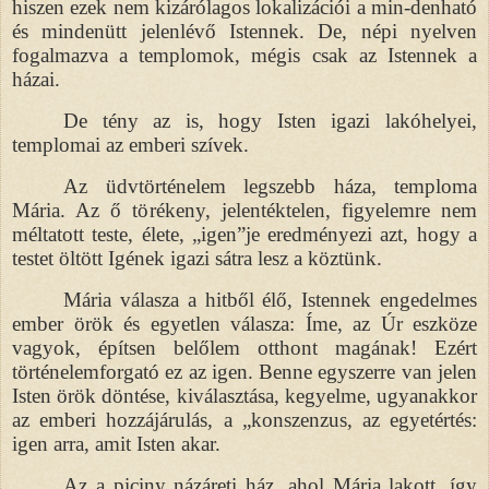
hiszen ezek nem kizárólagos lokalizációi a min-denható
és mindenütt jelenlévő Istennek. De, népi nyelven
fogalmazva a templomok, mégis csak az Istennek a
házai.
De tény az is, hogy Isten igazi lakóhelyei,
templomai az emberi szívek.
Az üdvtörténelem legszebb háza, temploma
Mária. Az ő törékeny, jelentéktelen, figyelemre nem
méltatott teste, élete, „igen”je eredményezi azt, hogy a
testet öltött Igének igazi sátra lesz a köztünk.
Mária válasza a hitből élő, Istennek engedelmes
ember örök és egyetlen válasza: Íme, az Úr eszköze
vagyok, építsen belőlem otthont magának! Ezért
történelemforgató ez az igen. Benne egyszerre van jelen
Isten örök döntése, kiválasztása, kegyelme, ugyanakkor
az emberi hozzájárulás, a „konszenzus, az egyetértés:
igen arra, amit Isten akar.
Az a piciny názáreti ház, ahol Mária lakott, így