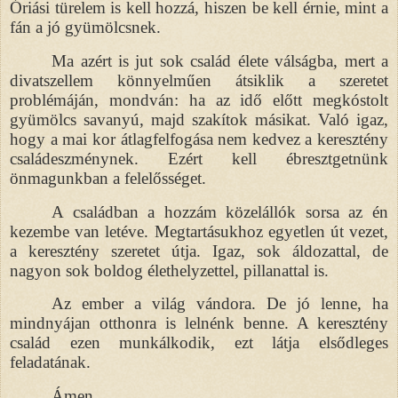
Óriási türelem is kell hozzá, hiszen be kell érnie, mint a
fán a jó gyümölcsnek.
Ma azért is jut sok család élete válságba, mert a
divatszellem könnyelműen átsiklik a szeretet
problémáján, mondván: ha az idő előtt megkóstolt
gyümölcs savanyú, majd szakítok másikat. Való igaz,
hogy a mai kor átlagfelfogása nem kedvez a keresztény
családeszménynek. Ezért kell ébresztgetnünk
önmagunkban a felelősséget.
A családban a hozzám közelállók sorsa az én
kezembe van letéve. Megtartásukhoz egyetlen út vezet,
a keresztény szeretet útja. Igaz, sok áldozattal, de
nagyon sok boldog élethelyzettel, pillanattal is.
Az ember a világ vándora. De jó lenne, ha
mindnyájan otthonra is lelnénk benne. A keresztény
család ezen munkálkodik, ezt látja elsődleges
feladatának.
Ámen