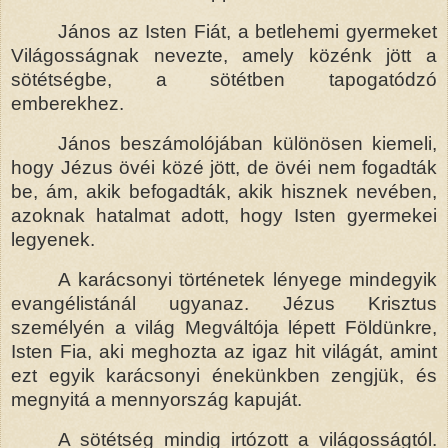
János az Isten Fiát, a betlehemi gyermeket
Világosságnak nevezte, amely közénk jött a
sötétségbe, a sötétben tapogatódzó
emberekhez.
János beszámolójában különösen kiemeli,
hogy Jézus övéi közé jött, de övéi nem fogadták
be, ám, akik befogadták, akik hisznek nevében,
azoknak hatalmat adott, hogy Isten gyermekei
legyenek.
A karácsonyi történetek lényege mindegyik
evangélistánál ugyanaz. Jézus Krisztus
személyén a világ Megváltója lépett Földünkre,
Isten Fia, aki meghozta az igaz hit világát, amint
ezt egyik karácsonyi énekünkben zengjük, és
megnyitá a mennyország kapuját.
A sötétség mindig irtózott a világosságtól.