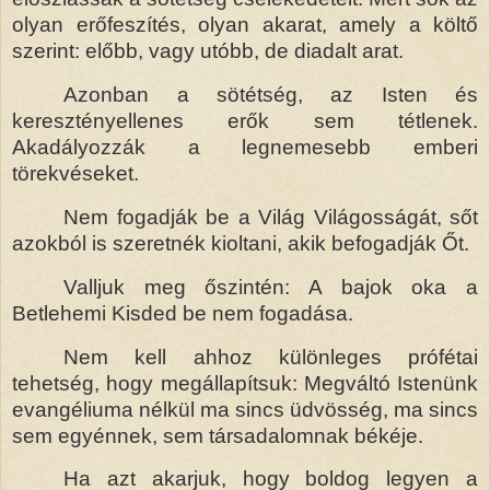
olyan erőfeszítés, olyan akarat, amely a költő
szerint: előbb, vagy utóbb, de diadalt arat.
Azonban a sötétség, az Isten és
keresztényellenes erők sem tétlenek.
Akadályozzák a legnemesebb emberi
törekvéseket.
Nem fogadják be a Világ Világosságát, sőt
azokból is szeretnék kioltani, akik befogadják Őt.
Valljuk meg őszintén: A bajok oka a
Betlehemi Kisded be nem fogadása.
Nem kell ahhoz különleges prófétai
tehetség, hogy megállapítsuk: Megváltó Istenünk
evangéliuma nélkül ma sincs üdvösség, ma sincs
sem egyénnek, sem társadalomnak békéje.
Ha azt akarjuk, hogy boldog legyen a