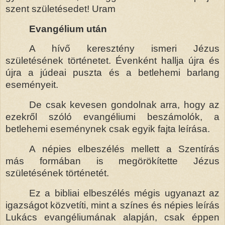
szent születésedet! Uram
Evangélium után
A hívő keresztény ismeri Jézus
születésének történetet. Évenként hallja újra és
újra a júdeai puszta és a betlehemi barlang
eseményeit.
De csak kevesen gondolnak arra, hogy az
ezekről szóló evangéliumi beszámolók, a
betlehemi eseménynek csak egyik fajta leírása.
A népies elbeszélés mellett a Szentírás
más formában is megörökítette Jézus
születésének történetét.
Ez a bibliai elbeszélés mégis ugyanazt az
igazságot közvetíti, mint a színes és népies leírás
Lukács evangéliumának alapján, csak éppen