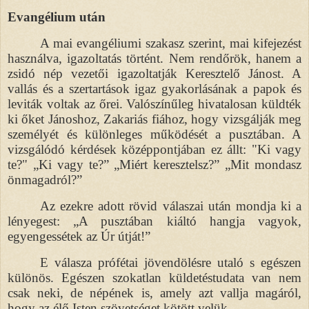
Evangélium után
A mai evangéliumi szakasz szerint, mai kifejezést
használva, igazoltatás történt. Nem rendőrök, hanem a
zsidó nép vezetői igazoltatják Keresztelő Jánost. A
vallás és a szertartások igaz gyakorlásának a papok és
leviták voltak az őrei. Valószínűleg hivatalosan küldték
ki őket Jánoshoz, Zakariás fiához, hogy vizsgálják meg
személyét és különleges működését a pusztában. A
vizsgálódó kérdések középpontjában ez állt: "Ki vagy
te?" „Ki vagy te?” „Miért keresztelsz?” „Mit mondasz
önmagadról?”
Az ezekre adott rövid válaszai után mondja ki a
lényegest: „A pusztában kiáltó hangja vagyok,
egyengessétek az Úr útját!”
E válasza prófétai jövendölésre utaló s egészen
különös. Egészen szokatlan küldetéstudata van nem
csak neki, de népének is, amely azt vallja magáról,
hogy az élő Isten szövetséget kötött velük.