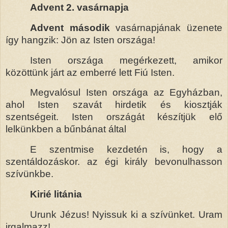
Advent 2. vasárnapja
Advent második
vasárnapjának üzenete
így hangzik: Jön az Isten országa!
Isten országa megérkezett, amikor
közöttünk járt az emberré lett Fiú Isten.
Megvalósul Isten országa az Egyházban,
ahol Isten szavát hirdetik és kiosztják
szentségeit. Isten országát készítjük elő
lelkünkben a bűnbánat által
E szentmise kezdetén is, hogy a
szentáldozáskor.
a
z égi király bevonulhasson
szívünkbe.
Kirié litánia
Urunk Jézus! Nyissuk ki a szívünket. Uram
irgalmazz!