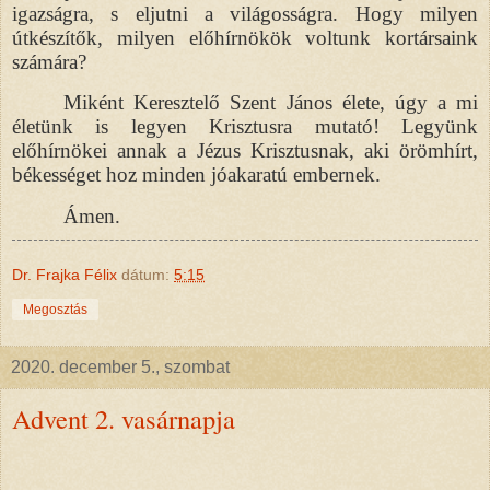
igazságra, s eljutni a világosságra. Hogy milyen
útkészítők, milyen előhírnökök voltunk kortársaink
számára?
Miként Keresztelő Szent János élete, úgy a mi
életünk is legyen Krisztusra mutató! Legyünk
előhírnökei annak a Jézus Krisztusnak, aki örömhírt,
békességet hoz minden jóakaratú embernek.
Ámen.
Dr. Frajka Félix
dátum:
5:15
Megosztás
2020. december 5., szombat
Advent 2. vasárnapja