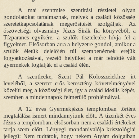
A mai szentmise szentírási részletei olyan
gondolatokat tartalmaznak, melyek a családi közösség
szeretetkapcsolatának megerősítését szolgálják. Az
ószövetségi olvasmány Jézus Sírák fia könyvéből, a
Tízparancs egyikére, a szülők tiszteletére hívja fel a
figyelmet. Elsősorban arra a helyzetre gondol, amikor a
szülők életük delelőjén túl szembenéznek erejük
fogyatkozásával, vezető helyüket a már felnőtté vált
gyermekek foglalják el a család élén.
A szentlecke, Szent Pál Kolosszeiekhez írt
leveléből, a szeretet erős keresztény követelményével
közelíti meg a közösségi élet, így a család ideális képét,
szemben a mindennapok felmerülő problémáival.
A 12 éves Gyermekjézus templomban történt
megtalálása ismert mindannyiunk előtt. A tizenkét éves
Jézus a templomban, elsősorban nem a családi értékeket
tartja szem előtt. Lényegi mondanivalója krisztológiai
jellegű: Nem tudtátok, hogy nekem Atyám dolgaiban