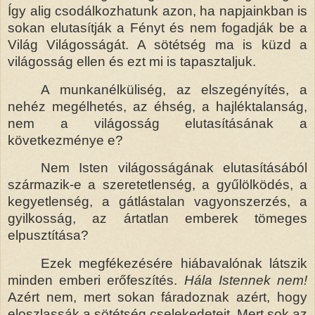
Így alig csodálkozhatunk azon, ha napjainkban is
sokan elutasítják a Fényt és nem fogadják be a
Világ Világosságát. A sötétség ma is küzd a
világosság ellen és ezt mi is tapasztaljuk.
A munkanélküliség, az elszegényítés, a
nehéz megélhetés, az éhség, a hajléktalanság,
nem a világosság elutasításának a
következménye e?
Nem Isten világosságának elutasításából
származik-e a szeretetlenség, a gyűlölködés, a
kegyetlenség, a gátlástalan vagyonszerzés, a
gyilkosság, az ártatlan emberek tömeges
elpusztítása?
Ezek megfékezésére hiábavalónak látszik
minden emberi erőfeszítés.
Hála Istennek nem!
Azért nem, mert sokan fáradoznak azért, hogy
eloszlassák a sötétség cselekedeteit. Mert sok az