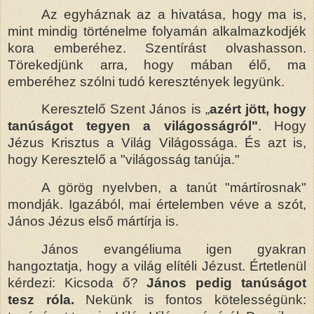
Az egyháznak az a hivatása, hogy ma is,
mint mindig történelme folyamán alkalmazkodjék
kora emberéhez. Szentírást olvashasson.
Törekedjünk arra, hogy mában élő, ma
emberéhez szólni tudó keresztények legyünk.
Keresztelő Szent János is „
azért jött, hogy
tanúságot tegyen a világosságról"
. Hogy
Jézus Krisztus a Világ Világossága. És azt is,
hogy Keresztelő a "világosság tanúja."
A görög nyelvben, a tanút "mártírosnak"
mondják. Igazából, mai értelemben véve a szót,
János Jézus első mártírja is.
János evangéliuma igen gyakran
hangoztatja, hogy a világ elítéli Jézust. Értetlenül
kérdezi: Kicsoda ő?
János pedig tanúságot
tesz róla.
Nekünk is fontos kötelességünk: