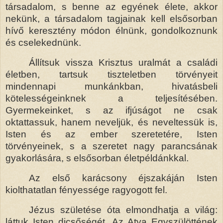
társadalom, s benne az egyének élete, akkor
nekünk, a társadalom tagjainak kell elsősorban
hívő keresztény módon élnünk, gondolkoznunk
és cselekednünk.
Állítsuk vissza Krisztus uralmát a családi
életben, tartsuk tiszteletben törvényeit
mindennapi munkánkban, hivatásbeli
kötelességeinknek a teljesítésében.
Gyermekeinket, s az ifjúságot ne csak
oktattassuk, hanem neveljük, és neveltessük is,
Isten és az ember szeretetére, Isten
törvényeinek, s a szeretet nagy parancsának
gyakorlására, s elsősorban életpéldánkkal.
Az első karácsony éjszakáján Isten
kiolthatatlan fényessége ragyogott fel.
Jézus születése óta elmondhatja a világ:
láttuk Isten dicsőségét, Az Atya Egyszülöttének