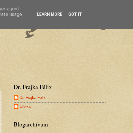
user-agent
erate usage
LEARN MORE
GOT IT
Dr. Frajka Félix
Dr. Frajka Félix
Etelka
Blogarchívum