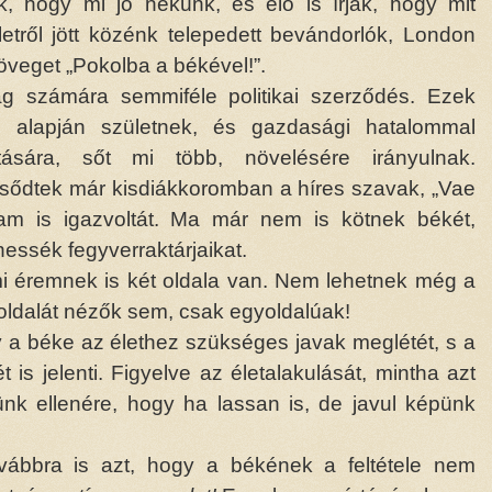
k, hogy mi jó nekünk, és elő is írják, hogy mit
etről jött közénk telepedett bevándorlók, London
zöveget „Pokolba a békével!”.
ág számára semmiféle politikai szerződés. Ezek
om alapján születnek, és gazdasági hatalommal
ására, sőt mi több, növelésére irányulnak.
ésődtek már kisdiákkoromban a híres szavak, „Vae
ttam is igazvoltát. Ma már nem is kötnek békét,
hessék fegyverraktárjaikat.
i éremnek is két oldala van. Nem lehetnek még a
oldalát nézők sem, csak egyoldalúak!
y a béke az élethez szükséges javak meglétét, s a
is jelenti. Figyelve az életalakulását, mintha azt
nk ellenére, hogy ha lassan is, de javul képünk
ovábbra is azt, hogy a békének a feltétele nem