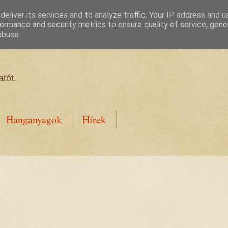
eliver its services and to analyze traffic. Your IP address and 
ormance and security metrics to ensure quality of service, gen
abuse.
tót.
Hanganyagok
Hírek