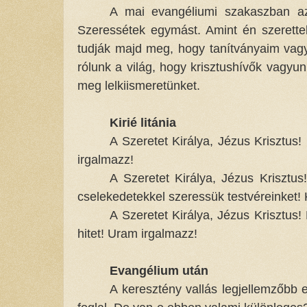
A mai evangéliumi szakaszban az
Szeressétek egymást. Amint én szerettel
tudják majd meg, hogy tanítványaim vagyt
rólunk a világ, hogy krisztushívők vagyu
meg lelkiismeretünket.
Kirié litánia
A Szeretet Királya, Jézus Krisztus
irgalmazz!
A Szeretet Királya, Jézus Krisztu
cselekedetekkel szeressük testvéreinket!
A Szeretet Királya, Jézus Krisztus
hitet! Uram irgalmazz!
Evangélium után
A keresztény vallás legjellemzőbb 