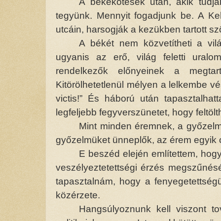
A békekötések után, akik tudjá
tegyünk. Mennyit fogadjunk be. A Kel
utcáin, harsogják a kezükben tartott s
A békét nem közvetítheti a vil
ugyanis az erő, világ feletti ural
rendelkezők előnyeinek a megtart
Kitörölhetetlenül mélyen a lelkembe v
victis!” És háború után tapasztalha
legfeljebb fegyverszünetet, hogy feltölt
Mint minden éremnek, a győzelm
győzelmüket ünneplők, az érem egyik 
E beszéd elején említettem, hog
veszélyeztetettségi érzés megszűnését 
tapasztalnám, hogy a fenyegetettségü
közérzete.
Hangsúlyoznunk kell viszont t