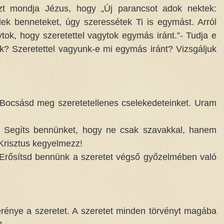
t mondja Jézus, hogy „Új parancsot adok nektek:
ek benneteket, úgy szeressétek Ti is egymást. Arról
ok, hogy szeretettel vagytok egymás iránt.”- Tudja e
nk? Szeretettel vagyunk-e mi egymás iránt? Vizsgáljuk
! Bocsásd meg szeretetellenes cselekedeteinket. Uram
s! Segíts bennünket, hogy ne csak szavakkal, hanem
 Krisztus kegyelmezz!
! Erősítsd bennünk a szeretet végső győzelmében való
erénye a szeretet. A szeretet minden törvényt magába