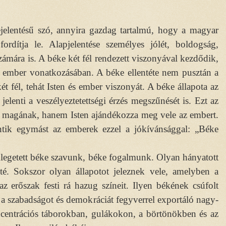
jelentésű szó, annyira gazdag tartalmú, hogy a magyar
fordítja le. Alapjelentése személyes jólét, boldogság,
zámára is. A béke két fél rendezett viszonyával kezdődik,
 ember vonatkozásában. A béke ellentéte nem pusztán a
 fél, tehát Isten és ember viszonyát. A béke állapota az
 jelenti a veszélyeztetettségi érzés megszűnését is. Ezt az
 magának, hanem Isten ajándékozza meg vele az embert.
öntik egymást az emberek ezzel a jókívánsággal: „Béke
mlegetett béke szavunk, béke fogalmunk. Olyan hányatott
té. Sokszor olyan állapotot jeleznek vele, amelyben a
az erőszak festi rá hazug színeit. Ilyen békének csúfolt
, a szabadságot és demokráciát fegyverrel exportáló nagy-
ncentrációs táborokban, gulákokon, a börtönökben és az