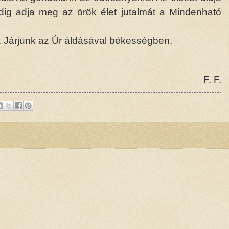
ig adja meg az örök élet jutalmát a Mindenható
. Járjunk az Úr áldásával békességben.
F. F.