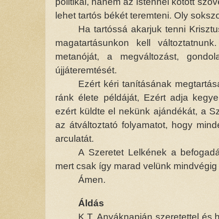
politikai, hanem az Istennel kötött szö
lehet tartós békét teremteni. Oly soksz
Ha tartóssá akarjuk tenni Krisz
magatartásunkon kell változtatnun
metanóját, a megváltozást, gondola
újjáteremtését.
Ezért kéri tanításának megtartá
ránk élete példáját, Ezért adja kegye
ezért küldte el nekünk ajándékát, a S
az átváltoztató folyamatot, hogy mind
arculatát.
A Szeretet Lelkének a befogadás
mert csak így marad velünk mindvégig 
Ámen.
Áldás
K.T. Anyáknapján szeretettel és 