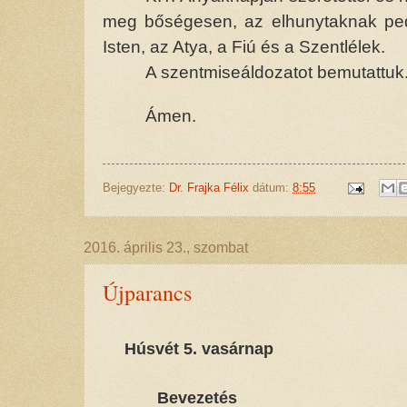
meg bőségesen, az elhunytaknak ped
Isten, az Atya, a Fiú és a Szentlélek.
A szentmiseáldozatot bemutattuk
Ámen.
Bejegyezte:
Dr. Frajka Félix
dátum:
8:55
2016. április 23., szombat
Újparancs
Húsvét 5. vasárnap
Bevezetés