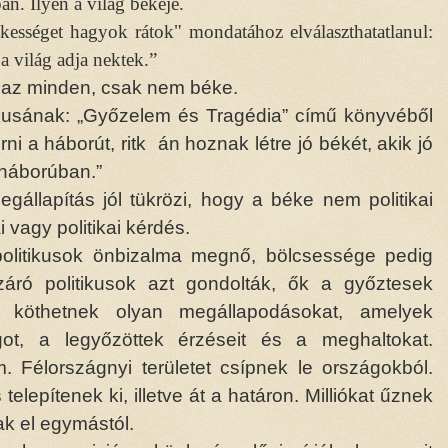
an. Ilyen a világ békéje.
ékességet hagyok rátok" mondatához elválaszthatatlanul:
 világ adja nektek.”
t az minden, csak nem béke.
tikusának: „Győzelem és Tragédia” című könyvéből
i a háborút, ritk án hoznak létre jó békét, akik jó
 háborúban.”
állapítás jól tükrözi, hogy a béke nem politikai
vagy politikai kérdés.
politikusok önbizalma megnő, bölcsessége pedig
záró politikusok azt gondolták, ők a győztesek
l köthetnek olyan megállapodásokat, amelyek
ot, a legyőzöttek érzéseit és a meghaltokat.
 Félországnyi területet csípnek le országokból.
lepítenek ki, illetve át a határon. Milliókat űznek
ak el egymástól.