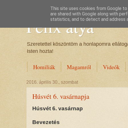
This site uses cookies from Google to d
are shared with Google along with perf
Félix atya
statistics, and to detect and address 
Szeretettel köszöntöm a honlapomra ellátoga
Isten hozta!
Homiliák
Magamról
Videók
2016. április 30., szombat
Húsvét 6. vasárnapja
Húsvét 6. vasárnap
Bevezetés