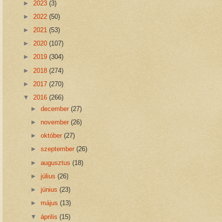
►
2023
(3)
►
2022
(50)
►
2021
(53)
►
2020
(107)
►
2019
(304)
►
2018
(274)
►
2017
(270)
▼
2016
(266)
►
december
(27)
►
november
(26)
►
október
(27)
►
szeptember
(26)
►
augusztus
(18)
►
július
(26)
►
június
(23)
►
május
(13)
▼
április
(15)