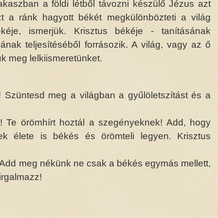
kaszban a földi létből távozni készülő Jézus azt
t a ránk hagyott békét megkülönbözteti a világ
éje, ismerjük. Krisztus békéje - tanításának
ának teljesítéséből forrásozik. A világ, vagy az ő
k meg lelkiismeretünket.
 Szüntesd meg a világban a gyűlöletszítást és a
! Te örömhírt hoztál a szegényeknek! Add, hogy
 élete is békés és örömteli legyen. Krisztus
 Add meg nékünk ne csak a békés egymás mellett,
irgalmazz!