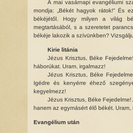
A mai vasárnapi evangéliumi sza
mondja: „Békét hagyok rátok!” És ez
békéjétől. Hogy milyen a világ bék
megtartásából, s a szeretetet parancs
békéje lakozik a szívünkben? Vizsgálju
Kirie litánia
Jézus Krisztus, Béke Fejedelme!
háborúkat. Uram, irgalmazz!
Jézus Krisztus, Béke Fejedelme
Igédre és kenyérre éhező szegények
kegyelmezz!
Jézus Krisztus, Béke Fejedelme!
hanem az egymásért élő békét. Uram, 
Evangélium után