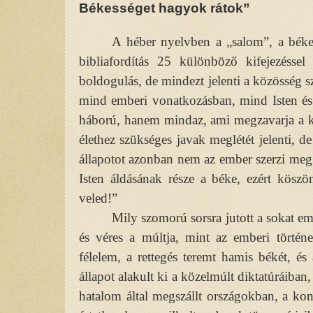
Békességet hagyok rátok”
A héber nyelvben a „salom”, a béke
bibliafordítás 25 különböző kifejezéssel 
boldogulás, de mindezt jelenti a közösség s
mind emberi vonatkozásban, mind Isten és
háború, hanem mindaz, ami megzavarja a két
élethez szükséges javak meglétét jelenti, de
állapotot azonban nem az ember szerzi meg
Isten áldásának része a béke, ezért kösz
veled!”
Mily szomorú sorsra jutott a sokat e
és véres a múltja, mint az emberi történe
félelem, a rettegés teremt hamis békét, és 
állapot alakult ki a közelmúlt diktatúráiban
hatalom által megszállt országokban, a ko