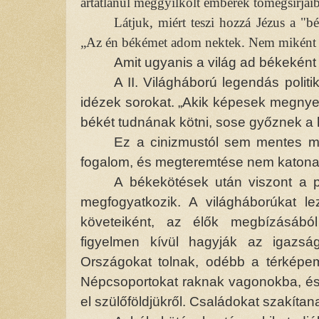
ártatlanul meggyilkolt emberek tömegsírjaib
Látjuk, miért teszi hozzá Jézus a "b
„Az én békémet adom nektek. Nem miként a
Amit ugyanis a világ ad békekén
A II. Világháború legendás poli
idézek sorokat. „Akik képesek megnyern
békét tudnának kötni, sose győznek a
Ez a cinizmustól sem mentes meg
fogalom, és megteremtése nem katonai 
A békekötések után viszont a 
megfogyatkozik. A világháborúkat le
követeiként, az élők megbízásábó
figyelmen kívül hagyják az igazság
Országokat tolnak, odébb a térképem.
Népcsoportokat raknak vagonokba, és te
el szülőföldjükről. Családokat szakítan