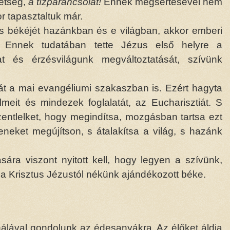
vetség,
a tízparancsolat!
Ennek megsértésével nem
or tapasztaltuk már.
tus békéjét hazánkban és e világban, akkor emberi
k. Ennek tudatában tette Jézus első helyre a
t és érzésvilágunk megváltoztatását, szívünk
sát a mai evangéliumi szakaszban is. Ezért hagyta
lmeit és mindezek foglalatát, az Eucharisztiát. S
zentlelket, hogy megindítsa, mozgásban tartsa ezt
eneket megújítson, s átalakítsa a világ, s hazánk
ára viszont nyitott kell, hogy legyen a szívünk,
a Krisztus Jézustól nékünk ajándékozott béke.
hálával gondolunk az édesanyákra. Az élőket áldja