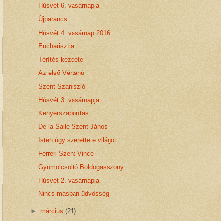
Húsvét 6. vasárnapja
Újparancs
Húsvét 4. vasárnap 2016.
Eucharisztia
Térítés kezdete
Az első Vértanú
Szent Szaniszló
Húsvét 3. vasárnapja
Kenyérszaporítás
De la Salle Szent János
Isten úgy szerette e világot
Ferreri Szent Vince
Gyümölcsoltó Boldogasszony
Húsvét 2. vasárnapja
Nincs másban üdvösség
►
március
(21)