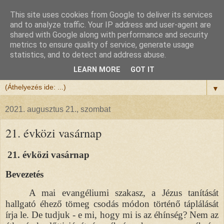
This site uses cookies from Google to deliver its services
Félix atya
and to analyze traffic. Your IP address and user-agent are
shared with Google along with performance and security
metrics to ensure quality of service, generate usage
Szeretettel köszöntöm a honlapomra ellátogatót.
statistics, and to detect and address abuse.
Isten hozta!
LEARN MORE
GOT IT
▼
2021. augusztus 21., szombat
21. évközi vasárnap
21. évközi vasárnap
Bevezetés
A mai evangéliumi szakasz, a Jézus tanítását
hallgató éhező tömeg csodás módon történő táplálását
írja le. De tudjuk - e mi, hogy mi is az éhínség? Nem az