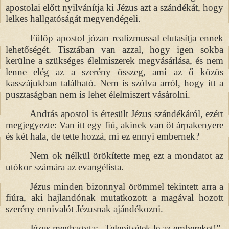
apostolai előtt nyilvánítja ki Jézus azt a szándékát, hogy
lelkes hallgatóságát megvendégeli.
Fülöp apostol józan realizmussal elutasítja ennek
lehetőségét. Tisztában van azzal, hogy igen sokba
kerülne a szükséges élelmiszerek megvásárlása, és nem
lenne elég az a szerény összeg, ami az ő közös
kasszájukban található. Nem is szólva arról, hogy itt a
pusztaságban nem is lehet élelmiszert vásárolni.
András apostol is értesült Jézus szándékáról, ezért
megjegyezte: Van itt egy fiú, akinek van öt árpakenyere
és két hala, de tette hozzá, mi ez ennyi embernek?
Nem ok nélkül örökítette meg ezt a mondatot az
utókor számára az evangélista.
Jézus minden bizonnyal örömmel tekintett arra a
fiúra, aki hajlandónak mutatkozott a magával hozott
szerény ennivalót Jézusnak ajándékozni.
Jézus meghagyta: „Telepítsétek le az embereket!”