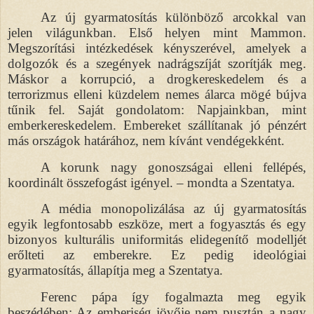
Az új gyarmatosítás különböző arcokkal van
jelen világunkban. Első helyen mint Mammon.
Megszorítási intézkedések kényszerével, amelyek a
dolgozók és a szegények nadrágszíját szorítják meg.
Máskor a korrupció, a drogkereskedelem és a
terrorizmus elleni küzdelem nemes álarca mögé bújva
tűnik fel. Saját gondolatom: Napjainkban, mint
emberkereskedelem. Embereket szállítanak jó pénzért
más országok határához, nem kívánt vendégekként.
A korunk nagy gonoszságai elleni fellépés,
koordinált összefogást igényel. – mondta a Szentatya.
A média monopolizálása az új gyarmatosítás
egyik legfontosabb eszköze, mert a fogyasztás és egy
bizonyos kulturális uniformitás elidegenítő modelljét
erőlteti az emberekre. Ez pedig ideológiai
gyarmatosítás, állapítja meg a Szentatya.
Ferenc pápa így fogalmazta meg egyik
beszédében: Az emberiség jövője nem pusztán a nagy