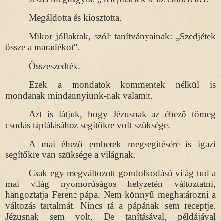
Megáldotta és kiosztotta.
Mikor jóllaktak, szólt tanítványainak: „Szedjétek
össze a maradékot”.
Összeszedték.
Ezek a mondatok kommentek nélkül is
mondanak mindannyiunk-nak valamit.
Azt is látjuk, hogy Jézusnak az éhező tömeg
csodás táplálásához segítőkre volt szüksége.
A mai éhező emberek megsegítésére is igazi
segítőkre van szüksége a világnak.
Csak egy megváltozott gondolkodású világ tud a
mai világ nyomorúságos helyzetén változtatni,
hangoztatja Ferenc pápa. Nem könnyű meghatározni a
változás tartalmát. Nincs rá a pápának sem receptje.
Jézusnak sem volt. De tanításával, példájával