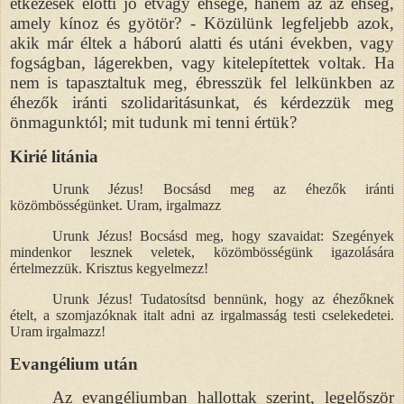
étkezések előtti jó étvágy éhsége, hanem az az éhség,
amely kínoz és gyötör? - Közülünk legfeljebb azok,
akik már éltek a háború alatti és utáni években, vagy
fogságban, lágerekben, vagy kitelepítettek voltak. Ha
nem is tapasztaltuk meg, ébresszük fel lelkünkben az
éhezők iránti szolidaritásunkat, és kérdezzük meg
önmagunktól; mit tudunk mi tenni értük?
Kirié litánia
Urunk Jézus! Bocsásd meg az éhezők iránti
közömbösségünket. Uram, irgalmazz
Urunk Jézus! Bocsásd meg, hogy szavaidat: Szegények
mindenkor lesznek veletek, közömbösségünk igazolására
értelmezzük. Krisztus kegyelmezz!
Urunk Jézus! Tudatosítsd bennünk, hogy az éhezőknek
ételt, a szomjazóknak italt adni az irgalmasság testi cselekedetei.
Uram irgalmazz!
Evangélium után
Az evangéliumban hallottak szerint, legelőször