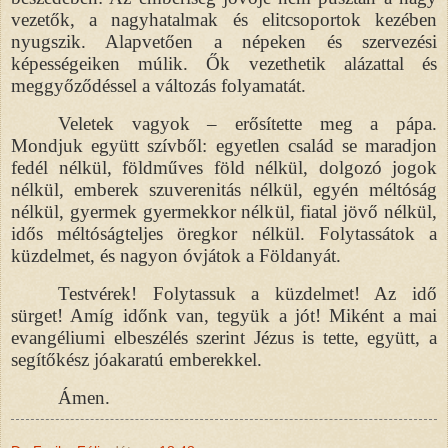
vezetők, a nagyhatalmak és elitcsoportok kezében
nyugszik. Alapvetően a népeken és szervezési
képességeiken múlik. Ők vezethetik alázattal és
meggyőződéssel a változás folyamatát.
Veletek vagyok – erősítette meg a pápa.
Mondjuk együtt szívből: egyetlen család se maradjon
fedél nélkül, földműves föld nélkül, dolgozó jogok
nélkül, emberek szuverenitás nélkül, egyén méltóság
nélkül, gyermek gyermekkor nélkül, fiatal jövő nélkül,
idős méltóságteljes öregkor nélkül. Folytassátok a
küzdelmet, és nagyon óvjátok a Földanyát.
Testvérek! Folytassuk a küzdelmet! Az idő
sürget! Amíg időnk van, tegyük a jót! Miként a mai
evangéliumi elbeszélés szerint Jézus is tette, együtt, a
segítőkész jóakaratú emberekkel.
Ámen.