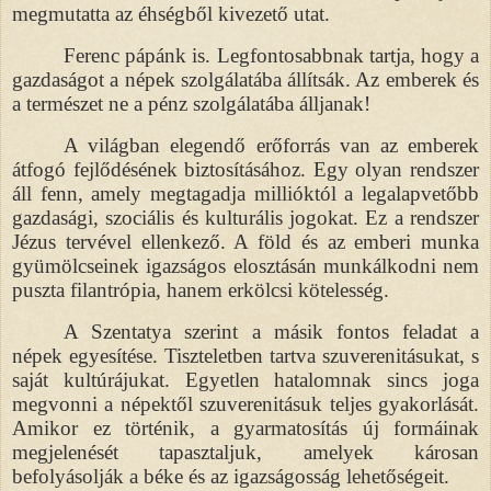
megmutatta az éhségből kivezető utat.
Ferenc pápánk is. Legfontosabbnak tartja, hogy a
gazdaságot a népek szolgálatába állítsák. Az emberek és
a természet ne a pénz szolgálatába álljanak!
A világban elegendő erőforrás van az emberek
átfogó fejlődésének biztosításához. Egy olyan rendszer
áll fenn, amely megtagadja millióktól a legalapvetőbb
gazdasági, szociális és kulturális jogokat. Ez a rendszer
Jézus tervével ellenkező. A föld és az emberi munka
gyümölcseinek igazságos elosztásán munkálkodni nem
puszta filantrópia, hanem erkölcsi kötelesség.
A Szentatya szerint a másik fontos feladat a
népek egyesítése. Tiszteletben tartva szuverenitásukat, s
saját kultúrájukat. Egyetlen hatalomnak sincs joga
megvonni a népektől szuverenitásuk teljes gyakorlását.
Amikor ez történik, a gyarmatosítás új formáinak
megjelenését tapasztaljuk, amelyek károsan
befolyásolják a béke és az igazságosság lehetőségeit.