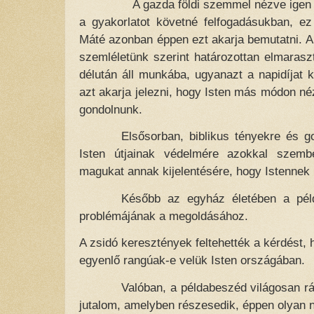
A gazda földi szemmel nézve igen
a gyakorlatot követné felfogadásukban, ez
Máté azonban éppen ezt akarja bemutatni. A
szemléletünk szerint határozottan elmarasz
délután áll munkába, ugyanazt a napidíjat 
azt akarja jelezni, hogy Isten más módon néz
gondolnunk.
Elsősorban, biblikus tényekre és g
Isten útjainak védelmére azokkal szemben
magukat annak kijelentésére, hogy Istennek 
Később az egyház életében a péld
problémájának a megoldásához.
A zsidó keresztények feltehették a kérdést, 
egyenlő rangúak-e velük Isten országában.
Valóban, a példabeszéd világosan rá
jutalom, amelyben részesedik, éppen olyan n