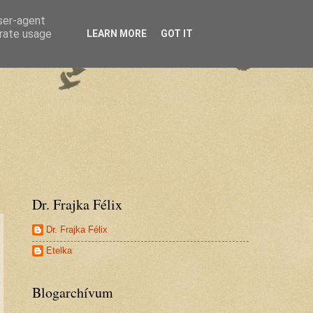
user-agent
erate usage
LEARN MORE
GOT IT
Dr. Frajka Félix
Dr. Frajka Félix
Etelka
Blogarchívum