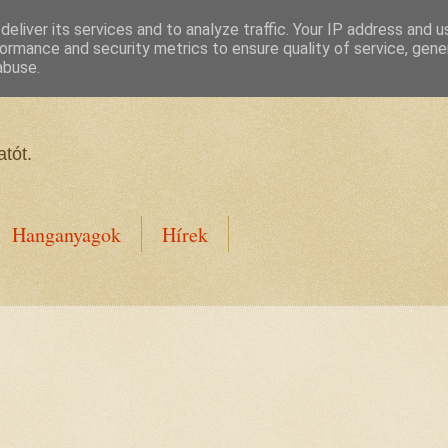
eliver its services and to analyze traffic. Your IP address and 
ormance and security metrics to ensure quality of service, gen
abuse.
tót.
Hanganyagok
Hírek