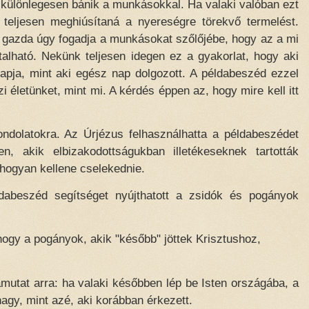
 különlegesen bánik a munkásokkal. Ha valaki valóban ezt
 teljesen meghiúsítaná a nyereségre törekvő termelést.
 gazda úgy fogadja a munkásokat szőlőjébe, hogy az a mi
talható. Nekünk teljesen idegen ez a gyakorlat, hogy aki
kapja, mint aki egész nap dolgozott. A példabeszéd ezzel
i életünket, mint mi. A kérdés éppen az, hogy mire kell itt
ondolatokra. Az Úrjézus felhasználhatta a példabeszédet
, akik elbizakodottságukban illetékeseknek tartották
hogyan kellene cselekednie.
abeszéd segítséget nyújthatott a zsidók és pogányok
hogy a pogányok, akik "később" jöttek Krisztushoz,
mutat arra: ha valaki későbben lép be Isten országába, a
agy, mint azé, aki korábban érkezett.