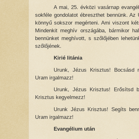
A mai, 25. évközi vasárnap evangél
sokféle gondolatot ébreszthet bennünk. Az
könnyű sokszor megérteni. Ami viszont két
Mindenkit meghív országába, bármikor hall
bennünket meghívott, s szőlőjében lehetün
szőlőjének.
Kirié litánia
Urunk, Jézus Krisztus! Bocsásd 
Uram irgalmazz!
Urunk, Jézus Krisztus! Erősítsd be
Krisztus kegyelmezz!
Urunk Jézus Krisztus! Segíts ben
Uram irgalmazz!
Evangélium után