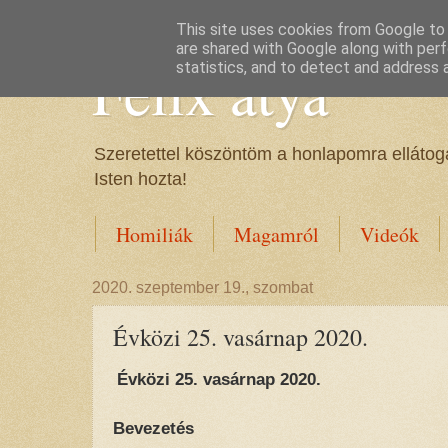
This site uses cookies from Google to d
are shared with Google along with perf
Félix atya
statistics, and to detect and address 
Szeretettel köszöntöm a honlapomra ellátoga
Isten hozta!
Homiliák
Magamról
Videók
2020. szeptember 19., szombat
Évközi 25. vasárnap 2020.
Évközi 25. vasárnap 2020.
Bevezetés