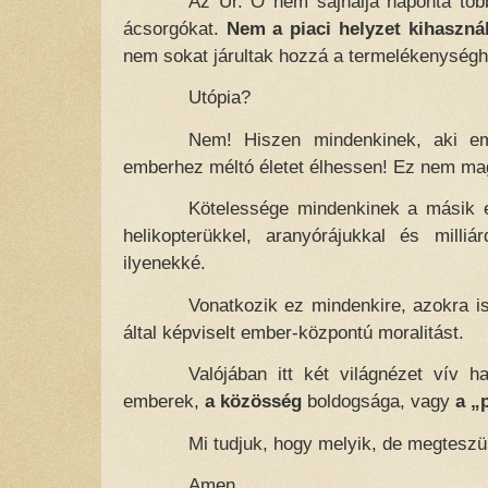
Az Úr. Ő nem sajnálja naponta töb
ácsorgókat.
Nem a piaci helyzet kihaszná
nem sokat járultak hozzá a termelékenységh
Utópia?
Nem! Hiszen mindenkinek, aki em
emberhez méltó életet élhessen! Ez nem ma
Kötelessége mindenkinek a másik e
helikopterükkel, aranyórájukkal és milliá
ilyenekké.
Vonatkozik ez mindenkire, azokra i
által képviselt ember-központú moralitást.
Valójában itt két világnézet vív 
emberek,
a közösség
boldogsága, vagy
a „
Mi tudjuk, hogy melyik, de megteszü
Amen.