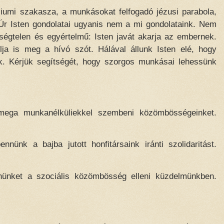
iumi szakasza, a munkásokat felfogadó jézusi parabola,
 Úr Isten gondolatai ugyanis nem a mi gondolataink. Nem
ségtelen és egyértelmű: Isten javát akarja az embernek.
ja is meg a hívó szót. Hálával állunk Isten elé, hogy
k. Kérjük segítségét, hogy szorgos munkásai lehessünk
mega munkanélküliekkel szembeni közömbösségeinket.
nnünk a bajba jutott honfitársaink iránti szolidaritást.
nünket a szociális közömbösség elleni küzdelmünkben.