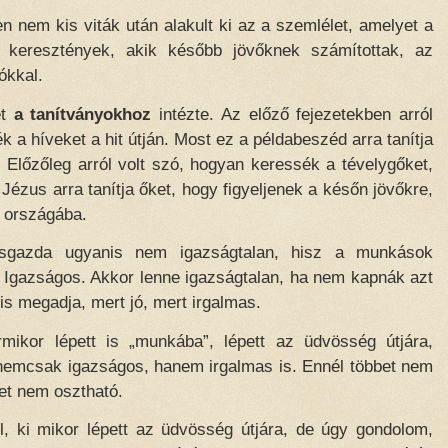
n nem kis viták után alakult ki az a szemlélet, amelyet a
 keresztények, akik később jövőknek számítottak, az
ókkal.
et
a tanítványokhoz
intézte. Az előző fejezetekben arról
 a híveket a hit útján. Most ez a példabeszéd arra tanítja
 Előzőleg arról volt szó, hogyan keressék a tévelygőket,
ézus arra tanítja őket, hogy figyeljenek a későn jövőkre,
n országába.
ősgazda ugyanis nem igazságtalan, hisz a munkások
 Igazságos. Akkor lenne igazságtalan, ha nem kapnák azt
s megadja, mert jó, mert irgalmas.
ikor lépett is „munkába”, lépett az üdvösség útjára,
nemcsak igazságos, hanem irgalmas is. Ennél többet nem
et nem osztható.
, ki mikor lépett az üdvösség útjára, de úgy gondolom,