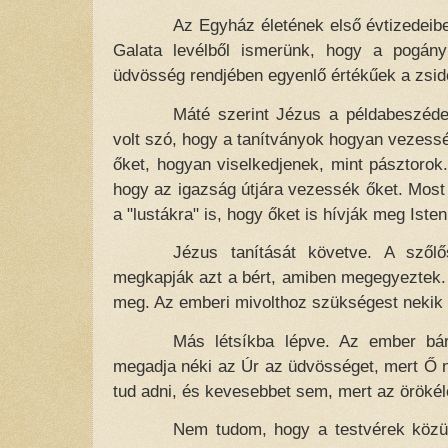
Az Egyház életének első évtizedeibe
Galata levélből ismerünk, hogy a pogány
üdvösség rendjében egyenlő értékűek a zsid
Máté szerint Jézus a példabeszéd
volt szó, hogy a tanítványok hogyan vezessék
őket, hogyan viselkedjenek, mint pásztorok.
hogy az igazság útjára vezessék őket. Most J
a "lustákra" is, hogy őket is hívják meg Iste
Jézus tanítását követve. A szől
megkapják azt a bért, amiben megegyeztek.
meg. Az emberi mivolthoz szükségest nekik i
Más létsíkba lépve. Az ember bárm
megadja néki az Úr az üdvösséget, mert Ő 
tud adni, és kevesebbet sem, mert az örökél
Nem tudom, hogy a testvérek közül