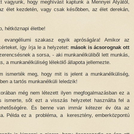
tt vagyunk, hogy meghívást kaptunk a Mennyei Atyától,
az élet kezdetén, vagy csak későbben, az élet derekán,
b, hétköznapi életbe!
i evangéliumi szakasz egyik apróságára! Amikor az
rteket, így írja le a helyzetet:
mások is ácsorognak ott
zerencsésnek a sorsa, - aki munkanélküliből lett munkás,
s, a munkanélküliség lélekölő állapota jellemezte.
m ismerték meg, hogy mit is jelent a munkanélküliség,
yben a tartós munkanélküli leledzik!
korában még nem létezett ilyen megfogalmazásban ez a
 ismerte, sőt ezt a visszás helyzetet használta fel a
lehetőségére. És benne van immár kétezer év óta az
ra. Példa ez a
probléma, a
keresztény, emberközpontú