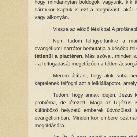
hogy mindannyian boldogok vagyunk, kik i
bármikor kaptuk is ezt a meghívást, akár 
vagy alkonyán.
Vissza az előző létsíkba! A profánab
Nem tudom felfigyeltünk-e a ma
evangéliumi narrátor bemutatja a később felké
tétlenül a piactéren
. Más szóval, minden s
- a felfogadását megelőzően a tétlen ácsorgá
Merem állítani, hogy akik soha ne
képtelenek felfogni azt a lelkiállapotot, amel
Tudom, hogy annak idején, Jézus 
probléma, de létezett. Maga az Úrjézus is
különböző helyzetű emberek üdvözülési 
evangéliumban. Minden kor embere számá
megoldására.