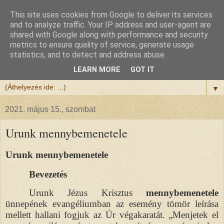
This site uses cookies from Google to deliver its services
Félix atya
and to analyze traffic. Your IP address and user-agent are
shared with Google along with performance and security
metrics to ensure quality of service, generate usage
Szeretettel köszöntöm a honlapomra ellátogatót.
statistics, and to detect and address abuse.
Isten hozta!
LEARN MORE
GOT IT
▼
2021. május 15., szombat
Urunk mennybemenetele
Urunk mennybemenetele
Bevezetés
Urunk Jézus Krisztus
mennybemenetele
ünnepének evangéliumban az esemény tömör leírása
mellett hallani fogjuk az Úr végakaratát. „Menjetek el