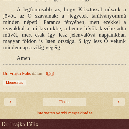
A legfontosabb az, hogy Krisztussal nézzük a
jövőt, az Ő szavainak: a "tegyetek tanítványommá
minden népet!" Parancs fényében, mert ezekkel a
szavakkal a mi kezünkbe, a benne hívők kezébe adta
művét, mert csak így lesz jelenvalóvá napjainkban
magyar földön is Isten országa. S így lesz Ő velünk
mindennap a világ végéig!
Amen
Dr. Frajka Félix
dátum:
6:33
Megosztás
‹
›
Főoldal
Internetes verzió megtekintése
Dr. Frajka Félix