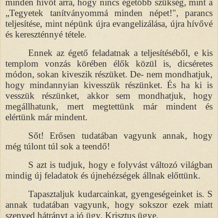
minden hívőt arra, hogy nincs égetőbb szükség, mint a
„Tegyetek tanítványommá minden népet!", parancs
teljesítése, mint népünk újra evangelizálása, újra hívővé
és kereszténnyé tétele.
Ennek az égető feladatnak a teljesítéséből, e kis
templom vonzás körében élők közül is, dicséretes
módon, sokan kiveszik részüket. De- nem mondhatjuk,
hogy mindannyian kivesszük részünket. És ha ki is
vesszük részünket, akkor sem mondhatjuk, hogy
megállhatunk, mert megtettünk már mindent és
elértünk már mindent.
Sőt! Erősen tudatában vagyunk annak, hogy
még túlont túl sok a teendő!
S azt is tudjuk, hogy e folyvást változó világban
mindig új feladatok és újnehézségek állnak előttünk.
Tapasztaljuk kudarcainkat, gyengeségeinket is. S
annak tudatában vagyunk, hogy sokszor ezek miatt
szenved hátrányt a jó ügy, Krisztus ügye.