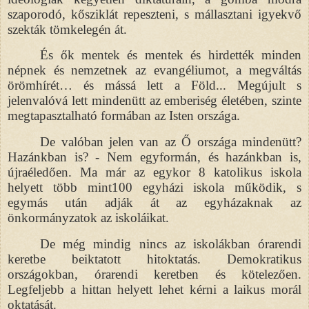
szaporodó, kősziklát repeszteni, s mállasztani igyekvő
szekták tömkelegén át.
És ők mentek és mentek és hirdették minden
népnek és nemzetnek az evangéliumot, a megváltás
örömhírét… és mássá lett a Föld... Megújult s
jelenvalóvá lett mindenütt az emberiség életében, szinte
megtapasztalható formában az Isten országa.
De valóban jelen van az Ő országa mindenütt?
Hazánkban is? - Nem egyformán, és hazánkban is,
újraéledően. Ma már az egykor 8 katolikus iskola
helyett több mint100 egyházi iskola működik, s
egymás után adják át az egyházaknak az
önkormányzatok az iskoláikat.
De még mindig nincs az iskolákban órarendi
keretbe beiktatott hitoktatás. Demokratikus
országokban, órarendi keretben és kötelezően.
Legfeljebb a hittan helyett lehet kérni a laikus morál
oktatását.