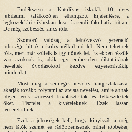
Emlékszem a Katolikus iskolák 10 éves
jubileumi találkozóján elhangzott kijelentésre, a
legközelebbi ciklusban lesz órarendi fakultatív hittan.
De még szóbeszéd sincs róla.
Szomorú valóság a felnövekvő generáció
többsége hit és erkölcs nélkül nő fel. Nem tehetnek
róla, mert már szüleik is így nőttek fel. És ebben részük
van azoknak is, akik egy embertelen diktatúrának
neveltek óvodásoktól kezdve egyetemistákig
mindenkit.
Most meg a semleges nevelés hangoztatásával
akarják tovább folytatni az ateista nevelést, amire annak
idején erős szűréssel kiválasztották és felkészítették
őket. Tisztelet a kivételeknek! Ezek lassan
lecserélődnek.
Ezek a jelenségek kell, hogy kinyissák a még
nem látók szemét és rádöbbentsenek minél többeket,