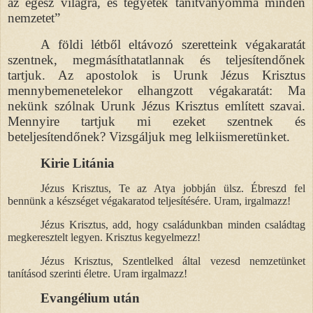
az egész világra, és tegyetek tanítványommá minden
nemzetet”
A földi létből eltávozó szeretteink végakaratát
szentnek, megmásíthatatlannak és teljesítendőnek
tartjuk. Az apostolok is Urunk Jézus Krisztus
mennybemenetelekor elhangzott végakaratát: Ma
nekünk szólnak Urunk Jézus Krisztus említett szavai.
Mennyire tartjuk mi ezeket szentnek és
beteljesítendőnek? Vizsgáljuk meg lelkiismeretünket.
Kirie Litánia
Jézus Krisztus, Te az Atya jobbján ülsz. Ébreszd fel
bennünk a készséget végakaratod teljesítésére. Uram, irgalmazz!
Jézus Krisztus, add, hogy családunkban minden családtag
megkeresztelt legyen. Krisztus kegyelmezz!
Jézus Krisztus, Szentlelked által vezesd nemzetünket
tanításod szerinti életre. Uram irgalmazz!
Evangélium után