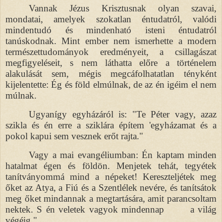
Vannak Jézus Krisztusnak olyan szavai,
mondatai, amelyek szokatlan éntudatról, valódi
mindentudó és mindenható isteni éntudatról
tanúskodnak. Mint ember nem ismerhette a modern
természettudományok eredményeit, a csillagászat
megfigyeléseit, s nem láthatta előre a történelem
alakulását sem, mégis megcáfolhatatlan tényként
kijelentette: Ég és föld elmúlnak, de az én igéim el nem
múlnak.
Ugyanígy egyházáról is: "Te Péter vagy, azaz
szikla és én erre a sziklára építem 'egyházamat és a
pokol kapui sem vesznek erőt rajta."
Vagy a mai evangéliumban: Én kaptam minden
hatalmat égen és földön. Menjetek tehát, tegyétek
tanítványommá mind a népeket! Kereszteljétek meg
őket az Atya, a Fiú és a Szentlélek nevére, és tanítsátok
meg őket mindannak a megtartására, amit parancsoltam
nektek. S én veletek vagyok mindennap
a világ
végéig."