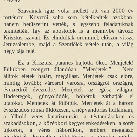
Szavainak igaz volta mellett ott van 2000 év
története. Követői soha sem kételkedtek azokban,
hanem betűszerint vették, s legszebb feladatuknak
tekintették. Így az apostolok is a mennybe távozó
Krisztus szavait. Es elindultak örömmel, először vissza
Jeruzsálembe, majd a Szentlélek vétele után, a világ
négy tája felé.
Ez a Krisztusi parancs hajtotta őket. Menjetek!
Fülükben csengett állandóan. "Menjetek!" - Nem
állítok elétek határt, megállást. Menjetek csak előre,
mindig tovább; városról városra, országról országra,
évezredről évezredre. Menjetek az egész világra.
Hadseregek, gúnyolódók, hóhérok zárhatják el
utatokat. Menjetek át fölöttük. Menjetek át a három
évszázados római üldözésen, a népvándorlás hullámain,
a félhold véres fanatizmusán, a tévtanításokon és
szakadásokon, a középkori kegyetlenkedéseken, a sötét
újkoron, a véres háborúkon, embert megalázó
ideológiák kegyetlen diktatúráin, a gomba módra