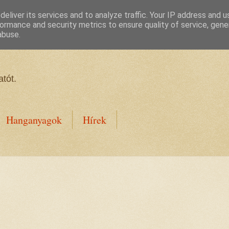
eliver its services and to analyze traffic. Your IP address and 
ormance and security metrics to ensure quality of service, gen
abuse.
tót.
Hanganyagok
Hírek