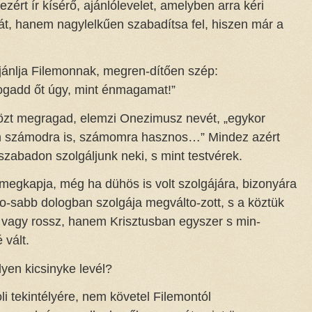
ért ír kísérő, ajánlólevelet, amelyben arra kéri
át, hanem nagylelkűen szabadítsa fel, hiszen már a
jánlja Filemonnak, megren-dítően szép:
fogadd őt úgy, mint énmagamat!”
közt megragad, elemzi Onezimusz nevét, „egykor
n számodra is, számomra hasznos…” Mindez azért
 szabadon szolgáljunk neki, s mint testvérek.
ki megkapja, még ha dühös is volt szolgájára, bizonyára
o-sabb dologban szolgája megválto-zott, s a köztük
 vagy rossz, hanem Krisztusban egyszer s min-
 vált.
lyen kicsinyke levél?
i tekintélyére, nem követel Filemontól