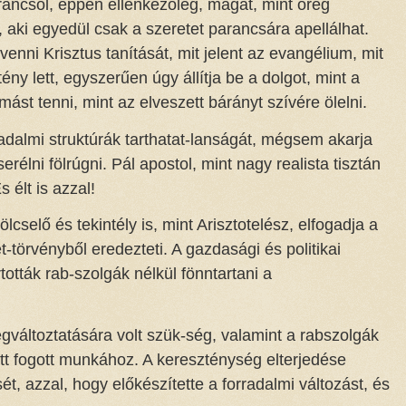
ancsol, éppen ellenkezőleg, magát, mint öreg
, aki egyedül csak a szeretet parancsára apellálhat.
nni Krisztus tanítását, mit jelent az evangélium, mit
ény lett, egyszerűen úgy állítja be a dolgot, mint a
ást tenni, mint az elveszett bárányt szívére ölelni.
sadalmi struktúrák tarthatat-lanságát, mégsem akarja
erélni fölrúgni. Pál apostol, mint nagy realista tisztán
s élt is azzal!
cselő és tekintély is, mint Arisztotelész, elfogadja a
-törvényből eredezteti. A gazdasági és politikai
tották rab-szolgák nélkül fönntartani a
változtatására volt szük-ség, valamint a rabszolgák
tt fogott munkához. A kereszténység elterjedése
 azzal, hogy előkészítette a forradalmi változást, és