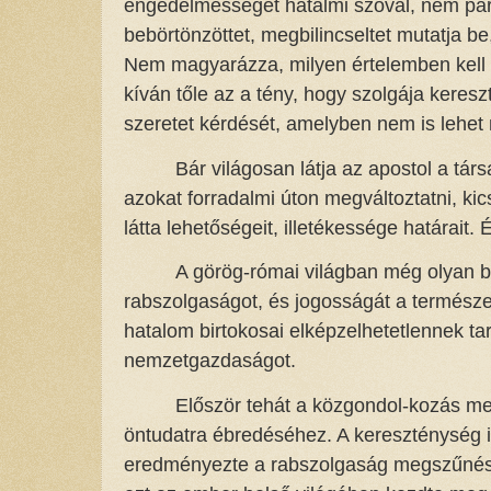
engedelmességet hatalmi szóval, nem par
bebörtönzöttet, megbilincseltet mutatja be
Nem magyarázza, milyen értelemben kell ve
kíván tőle az a tény, hogy szolgája kereszt
szeretet kérdését, amelyben nem is lehet m
Bár világosan látja az apostol a tár
azokat forradalmi úton megváltoztatni, kics
látta lehetőségeit, illetékessége határait. É
A görög-római világban még olyan böl
rabszolgaságot, és jogosságát a természet
hatalom birtokosai elképzelhetetlennek tar
nemzetgazdaságot.
Először tehát a közgondol-kozás meg
öntudatra ébredéséhez. A kereszténység i
eredményezte a rabszolgaság megszűnését,