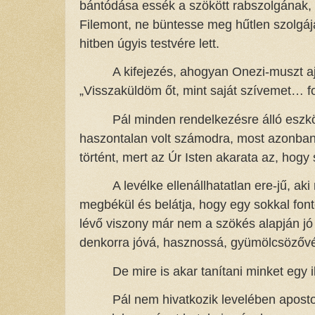
bántódása essék a szökött rabszolgának, ez
Filemont, ne büntesse meg hűtlen szolgáj
hitben úgyis testvére lett.
A kifejezés, ahogyan Onezi-muszt a
„Visszaküldöm őt, mint saját szívemet… 
Pál minden rendelkezésre álló esz
haszontalan volt számodra, most azonba
történt, mert az Úr Isten akarata az, hogy
A levélke ellenállhatatlan ere-jű, a
megbékül és belátja, hogy egy sokkal font
lévő viszony már nem a szökés alapján jó
denkorra jóvá, hasznossá, gyümölcsözővé
De mire is akar tanítani minket egy i
Pál nem hivatkozik levelében apostol