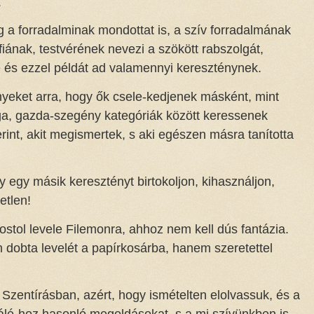
.
 a forradalminak mondottat is, a szív forradalmának
fiának, testvérének nevezi a szökött rabszolgát,
re és ezzel példát ad valamennyi kereszténynek.
nyeket arra, hogy ők csele-kedjenek másként, mint
a, gazda-szegény kategóriák között keressenek
int, akit megismertek, s aki egészen másra tanította
 egy másik keresztényt birtokoljon, kihasználjon,
etlen!
ostol levele Filemonra, ahhoz nem kell dús fantázia.
m dobta levelét a papírkosárba, hanem szeretettel
gi Szentírásban, azért, hogy ismételten elolvassuk, és a