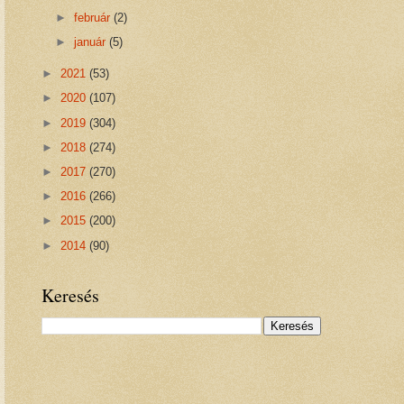
►
február
(2)
►
január
(5)
►
2021
(53)
►
2020
(107)
►
2019
(304)
►
2018
(274)
►
2017
(270)
►
2016
(266)
►
2015
(200)
►
2014
(90)
Keresés