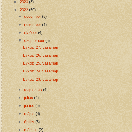
►
2023
(3)
▼
2022
(50)
►
december
(5)
►
november
(4)
►
október
(4)
▼
szeptember
(5)
Évközi 27. vasárnap
Évközi 26. vasárnap
Évközi 25. vasárnap
Évközi 24. vasárnap
Évközi 23. vasárnap
►
augusztus
(4)
►
július
(4)
►
június
(5)
►
május
(4)
►
április
(5)
►
március
(3)