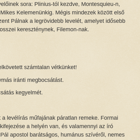
előinek sora: Plinius-tól kezdve, Montesquieu-n,
 Mikes Kelemenünkig. Mégis mindezek között első
Szent Pálnak a legrövidebb levelét, amelyet idősebb
losszei kereszténynek, Filemon-nak.
lkövetett számtalan vétkünket!
ymás iránti megbocsátást.
sátás kegyelmét.
at a levélírás műfajának páratlan remeke. Formai
ifejezése a helyén van, és valamennyi az író
i Pál apostol barátságos, humánus szívéről, nemes