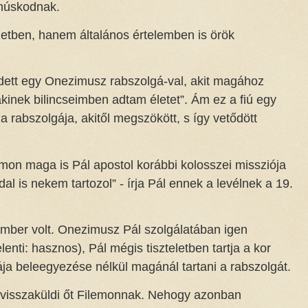
anúskodnak.
etben, hanem általános értelemben is örök
ett egy Onezimusz rabszolgá-val, akit magához
, akinek bilincseimben adtam életet”. Ám ez a fiú egy
 rabszolgája, akitől megszökött, s így vetődött
emon maga is Pál apostol korábbi kolosszei missziója
l is nekem tartozol” - írja Pál ennek a levélnek a 19.
ember volt. Onezimusz Pál szolgálatában igen
enti: hasznos), Pál mégis tiszteletben tartja a kor
ája beleegyezése nélkül magánál tartani a rabszolgát.
l visszaküldi őt Filemonnak. Nehogy azonban