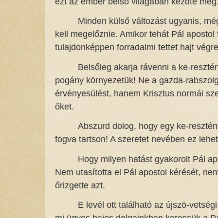
ezt az ember belső világában kezdte meg
Minden külső változást ugyanis, még
kell megelőznie. Amikor tehát Pál apostol 
tulajdonképpen forradalmi tettet hajt vég
Belsőleg akarja rávenni a ke-reszté
pogány környezetük! Ne a gazda-rabszolg
érvényesülést, hanem Krisztus normái szer
őket.
Abszurd dolog, hogy egy ke-resztény
fogva tartson! A szeretet nevében ez lehet
Hogy milyen hatást gyakorolt Pál ap
Nem utasította el Pál apostol kérését, ne
őrizgette azt.
E levél ott található az újszö-vetsé