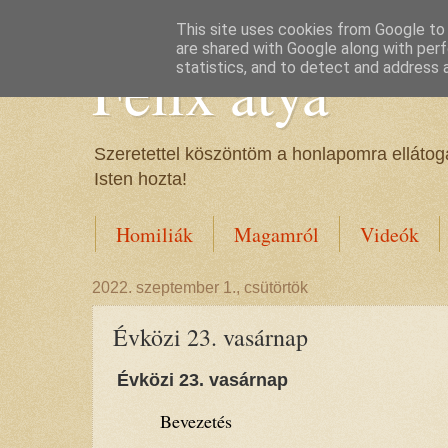
This site uses cookies from Google to d
are shared with Google along with perf
Félix atya
statistics, and to detect and address 
Szeretettel köszöntöm a honlapomra ellátoga
Isten hozta!
Homiliák
Magamról
Videók
2022. szeptember 1., csütörtök
Évközi 23. vasárnap
Évközi 23. vasárnap
Bevezetés