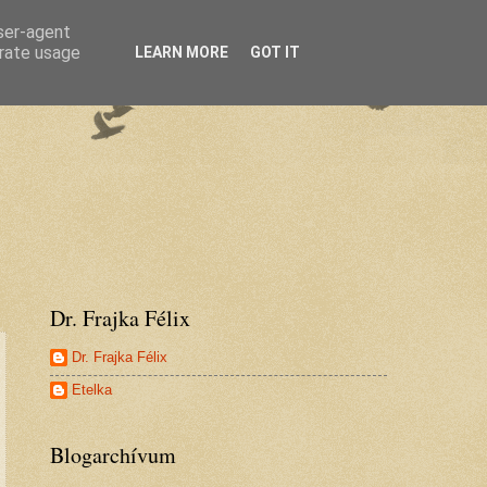
user-agent
erate usage
LEARN MORE
GOT IT
Dr. Frajka Félix
Dr. Frajka Félix
Etelka
Blogarchívum