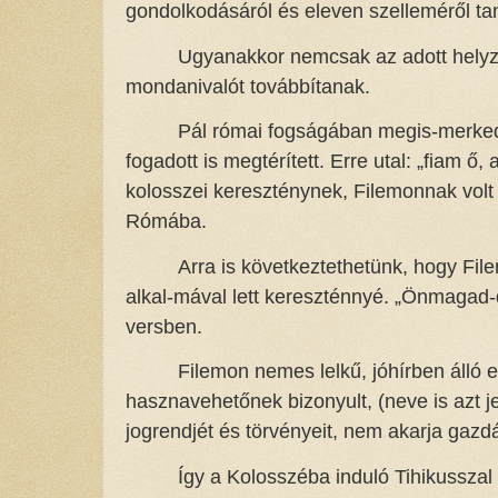
gondolkodásáról és eleven szelleméről t
Ugyanakkor nemcsak az adott helyz
mondanivalót továbbítanak.
Pál római fogságában megis-merked
fogadott is megtérített. Erre utal: „fiam ő
kolosszei kereszténynek, Filemonnak volt a
Rómába.
Arra is következtethetünk, hogy Fil
alkal-mával lett kereszténnyé. „Önmagad-da
versben.
Filemon nemes lelkű, jóhírben álló 
hasznavehetőnek bizonyult, (neve is azt jel
jogrendjét és törvényeit, nem akarja gazd
Így a Kolosszéba induló Tihikussza