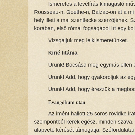
Ismeretes a levélírás kimagasló műv
Rousseau-n, Goethe-n, Balzac-on át a mi
hely illeti a mai szentlecke szerzőjének, 
korában, első római fogságából írt egy ko
Vizsgáljuk meg lelkiismeretünket.
Kirié litánia
Urunk! Bocsásd meg egymás ellen e
Urunk! Add, hogy gyakoroljuk az eg
Urunk! Add, hogy érezzük a megboc
Evangélium után
Az imént hallott 25 soros rövidke ir
szempontból kerek egész, minden szava, k
alapvető kérését támogatja. Szófordulata