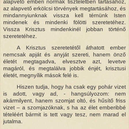
alapvető emberi normák tiszteletben tartásához,
az alapvető erkölcsi törvények megtartásához, és
mindannyiunknak vissza kell térnünk Isten
mindenek és mindenki fölötti szeretetéhez.
Vissza Krisztus mindenkinél jobban történő
szeretetéhez.
A Krisztus szeretetétől áthatott ember
nemcsak apját és anyját szereti, hanem önző
életét megtagadva, elvesztve azt, levetve
magáról, és megtalálva jobbik énjét, krisztusi
életét, megnyílik mások felé is.
Hiszen tudja, hogy ha csak egy pohár vizet
is adott, vagy ad, - hangsúlyozom: nem
akármilyent, hanem szomjat oltó, és hűsítő friss
vizet – a szomjazóknak, s ha az élet emberibbé
tételéért bármit is tett vagy tesz, nem marad el
jutalma.