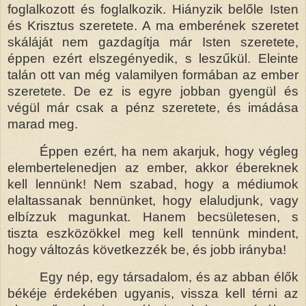
foglalkozott és foglalkozik. Hiányzik belőle Isten
és Krisztus szeretete. A ma emberének szeretet
skáláját nem gazdagítja már Isten szeretete,
éppen ezért elszegényedik, s leszűkül. Eleinte
talán ott van még valamilyen formában az ember
szeretete. De ez is egyre jobban gyengül és
végül már csak a pénz szeretete, és imádása
marad meg.
Éppen ezért, ha nem akarjuk, hogy végleg
elembertelenedjen az ember, akkor ébereknek
kell lennünk! Nem szabad, hogy a médiumok
elaltassanak bennünket, hogy elaludjunk, vagy
elbízzuk magunkat. Hanem becsületesen, s
tiszta eszközökkel meg kell tennünk mindent,
hogy változás következzék be, és jobb irányba!
Egy nép, egy társadalom, és az abban élők
békéje érdekében ugyanis, vissza kell térni az