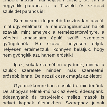
negyedik parancs is: a Tiszteld és szeresd
szüleidet parancs is!
Semmi sem idegenebb Krisztus tanításától,
mint úgy értelmezni a mai evangéliumban hallott
szavait, mint amelyek a természettörvényre, a
vérségi kapcsolatra épülő szülői szeretetet
gyöngítenék. Ha szavait helyesen értjük,
helyesen értelmezzük, könnyen belátjuk, hogy
nem gyöngítik azt, hanem erősítik!
Igaz, sokak szemében úgy tűnik, mintha a
szülők szeretete minden más szeretetnél
erősebb lenne. De nézzük csak magát az életet!
Gyermekkorunkban a család a mindenünk.
De ahogyan telnek-múlnak az évek, édesapánk,
édesanyánk és testvéreink mellett mások is
helyet kapnak életünkben. Szerephez jutnak