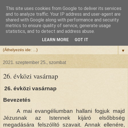
This site uses cookies from Google to deliver its services
Félix atya
and to analyze traffic. Your IP address and user-agent are
shared with Google along with performance and security
metrics to ensure quality of service, generate usage
Szeretettel köszöntöm a honlapomra ellátogatót.
statistics, and to detect and address abuse.
Isten hozta!
LEARN MORE
GOT IT
▼
2021. szeptember 25., szombat
26. évközi vasárnap
26. évközi vasárnap
Bevezetés
A mai evangéliumban hallani fogjuk majd
Jézusnak az Istennek kijáró elsőbbség
megadására felszólító szavait. Annak ellenére,