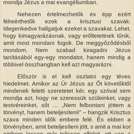
mondja Jézus a mai evangéliumban.
Nehezen értelmezhetők és épp ezért
félreérthetők ezek a krisztusi szavak.
Idegenkedve hallgatjuk ezeket a szavakat. Lehet,
hogy kimagyarázásnak, vagy erőltetettnek tűnik,
amit most mondani fogok. De meggyőződésből
mondom. Nem szabad kiragadni Jézus
tanításából egy-egy mondatot, hanem mindig a
többivel összhangban kell azt magyarázni.
Először is el kell oszlatni egy téves
hiedelmet. Amikor az Úr Jézus az Őt követőktől
mindenek feletti szeretetet kér, egy szóval sem
mondja azt, hogy ne szeressük szüleinket, vagy
testvéreinket, sőt … „Nem felbontani jöttem a
törvényt, hanem beteljesíteni!” – hangzik Krisztus
szava minden idők embere felé. És ebben a
törvényben, amit beteljesíteni jött, s amit a mai kor
embere lassan már teljesen elfelejt, ott van a