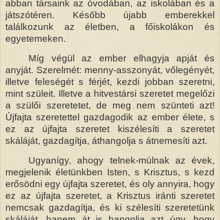
abban társaink az óvodában, az iskolában és a
játszótéren. Később újabb emberekkel
találkozunk az életben, a főiskolákon és
egyetemeken.
Míg végül az ember elhagyja apját és
anyját. Szerelmét: menny-asszonyát, vőlegényét,
illetve feleségét s férjét, kezdi jobban szeretni,
mint szüleit. Illetve a hitvestársi szeretet megelőzi
a szülői szeretetet, de meg nem szünteti azt!
Újfajta szeretettel gazdagodik az ember élete, s
ez az újfajta szeretet kiszélesíti a szeretet
skáláját, gazdagítja, áthangolja s átnemesíti azt.
Ugyanígy, ahogy telnek-múlnak az évek,
megjelenik életünkben Isten, s Krisztus, s kezd
erősödni egy újfajta szeretet, és oly annyira, hogy
ez az újfajta szeretet, a Krisztus iránti szeretet
nemcsak gazdagítja, és ki szélesíti szeretetünk
skáláját, hanem át is hangolja azt úgy, hogy