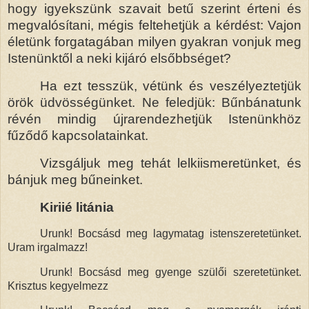
hogy igyekszünk szavait betű szerint érteni és
megvalósítani, mégis feltehetjük a kérdést: Vajon
életünk forgatagában
milyen gyakran vonjuk meg
Iste
nünktől a neki kijáró elsőbbséget?
Ha ezt tesszük, vétünk és veszélyeztetjük
örök üdvösségünket. Ne feledjük: Bűnbánatunk
révén mindig újrarendezhetjük Istenünkhöz
fűződő kapcsolatainkat.
Vizsgáljuk meg tehát lelkiismeretünket, és
bánjuk meg bűneinket.
Kiriié litánia
Urunk! Bocsásd meg lagymatag istenszeretetünket.
Uram irgalmazz!
Urunk! Bocsásd meg gyenge szülői szeretetünket.
Krisztus kegyelmezz