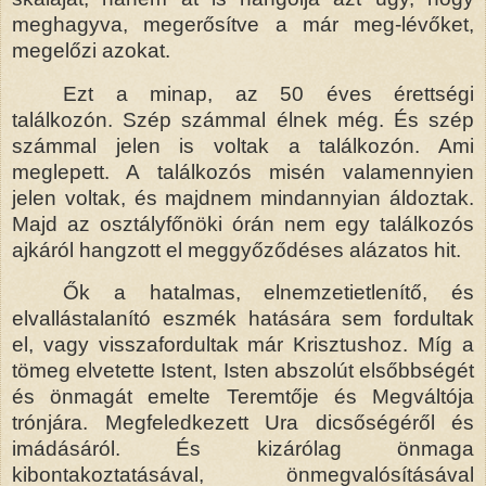
meghagyva, megerősítve a már meg-lévőket,
megelőzi azokat.
Ezt a minap, az 50 éves érettségi
találkozón. Szép számmal élnek még. És szép
számmal jelen is voltak a találkozón. Ami
meglepett. A találkozós misén valamennyien
jelen voltak, és majdnem mindannyian áldoztak.
Majd az osztályfőnöki órán nem egy találkozós
ajkáról hangzott el meggyőződéses alázatos hit.
Ők a hatalmas, elnemzetietlenítő, és
elvallástalanító eszmék hatására sem fordultak
el, vagy visszafordultak már Krisztushoz. Míg a
tömeg elvetette Istent, Isten abszolút elsőbbségét
és önmagát emelte Teremtője és Megváltója
trónjára. Megfeledkezett Ura dicsőségéről és
imádásáról. És kizárólag önmaga
kibontakoztatásával, önmegvalósításával