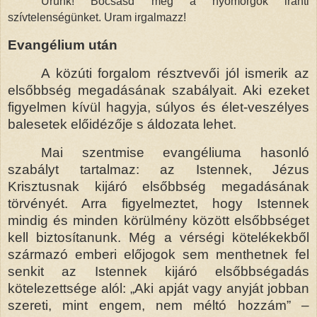
Urunk! Bocsásd meg a nyomorgók iránti
szívtelenségünket. Uram irgalmazz!
Evangélium után
A közúti forgalom résztvevői jól ismerik az
elsőbbség megadásának szabályait. Aki ezeket
figyelmen kívül hagyja, súlyos és élet-veszélyes
balesetek előidézője s áldozata lehet.
Mai szentmise evangéliuma hasonló
szabályt tartalmaz: az Istennek, Jézus
Krisztusnak kijáró elsőbbség megadásának
törvényét. Arra figyelmeztet, hogy Istennek
mindig és minden körülmény között elsőbbséget
kell biztosítanunk. Még a vérségi kötelékekből
származó emberi előjogok sem menthetnek fel
senkit az Istennek kijáró elsőbbségadás
kötelezettsége alól: „Aki apját vagy anyját jobban
szereti, mint engem, nem méltó hozzám” –