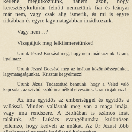
kellene megütköznünk, hanem azon, hogy
kereszténykultúrán felnőtt nemzetünk fiai és leányai
már nem, vagy csak alig ismerik, és mi is egyre
ritkábban és egyre lagymatagabban imádkozzuk.
Vagy nem…?
Vizsgáljuk meg lelkiismeretünket!
Urunk Jézus! Bocsásd meg, hogy nem imádkozunk. Uram,
irgalmazz
Urunk Jézus! Bocsásd meg az imában közömbösségünket,
lagymatagságunkat.
Krisztus kegyelmezz!
Urunk Jézus! Tudatosítsd bennünk, hogy a Veled való
kapcsolat, az szívből szóló ima nélkül elveszünk. Uram irgalmazz!
Az ima egyidős az emberiséggel és egyidős a
vallással. Minden vallásnak meg van a maga imája,
vagy ima rendszere. A Bibliában is számos imát
találunk, sőt Lukács evangéliumára különösen
jellemző, hogy kedveli az imákat. Az Úr Jézust több