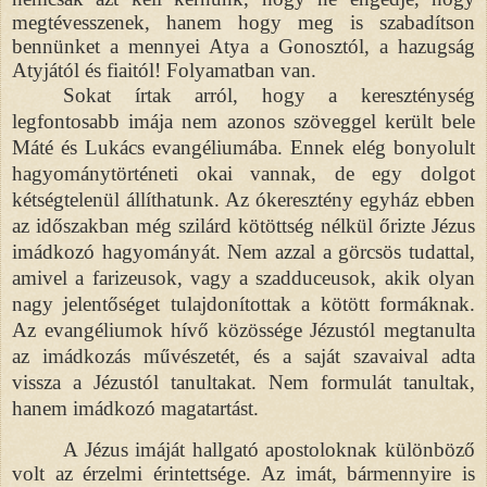
megtévesszenek, hanem hogy meg is szabadítson
bennünket a mennyei Atya a Gonosztól, a hazugság
Atyjától és fiaitól! Folyamatban van.
Sokat írtak arról, hogy a kereszténység
legfontosabb imája nem azonos szöveggel került bele
Máté és Lukács evangéliumába. Ennek elég bonyolult
hagyománytörténeti okai vannak, de egy dolgot
kétségtelenül állíthatunk. Az ókeresztény egyház ebben
az időszakban még szilárd kötöttség nélkül őrizte Jézus
imádkozó hagyományát. Nem azzal a görcsös tudattal,
amivel a farizeusok, vagy a szadduceusok, akik olyan
nagy jelentőséget tulajdonítottak a kötött formáknak.
Az evangéliumok hívő közössége Jézustól megtanulta
az imádkozás művészetét, és a saját szavaival adta
vissza a Jézustól tanultakat. Nem formulát tanultak,
hanem imádkozó magatartást.
A Jézus imáját hallgató apostoloknak különböző
volt az érzelmi érintettsége. Az imát, bármennyire is