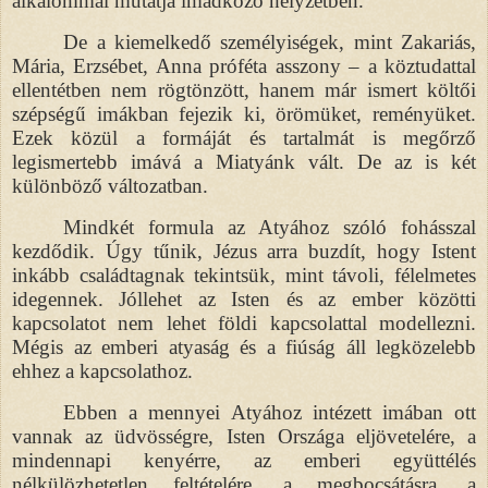
alkalommal mutatja imádkozó helyzetben.
De a kiemelkedő személyiségek, mint Zakariás,
Mária, Erzsébet, Anna próféta asszony – a köztudattal
ellentétben nem rögtönzött, hanem már ismert költői
szépségű imákban fejezik ki, örömüket, reményüket.
Ezek közül a formáját és tartalmát is megőrző
legismertebb imává a Miatyánk vált. De az is két
különböző változatban.
Mindkét formula az Atyához szóló fohásszal
kezdődik. Úgy tűnik, Jézus arra buzdít, hogy Istent
inkább családtagnak tekintsük, mint távoli, félelmetes
idegennek. Jóllehet az Isten és az ember közötti
kapcsolatot nem lehet földi kapcsolattal modellezni.
Mégis az emberi atyaság és a fiúság áll legközelebb
ehhez a kapcsolathoz.
Ebben a mennyei Atyához intézett imában ott
vannak az üdvösségre, Isten Országa eljövetelére, a
mindennapi kenyérre, az emberi együttélés
nélkülözhetetlen feltételére, a megbocsátásra, a