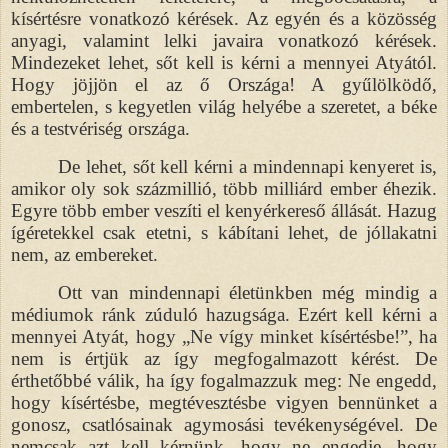
kísértésre vonatkozó kérések. Az egyén és a közösség
anyagi, valamint lelki javaira vonatkozó kérések.
Mindezeket lehet, sőt kell is kérni a mennyei Atyától.
Hogy jöjjön el az ő Országa! A gyűlölködő,
embertelen, s kegyetlen világ helyébe a szeretet, a béke
és a testvériség országa.
De lehet, sőt kell kérni a mindennapi kenyeret is,
amikor oly sok százmillió, több milliárd ember éhezik.
Egyre több ember veszíti el kenyérkereső állását. Hazug
ígéretekkel csak etetni, s kábítani lehet, de jóllakatni
nem, az embereket.
Ott van mindennapi életünkben még mindig a
médiumok ránk zúduló hazugsága. Ezért kell kérni a
mennyei Atyát, hogy „Ne vígy minket kísértésbe!”, ha
nem is értjük az így megfogalmazott kérést. De
érthetőbbé válik, ha így fogalmazzuk meg: Ne engedd,
hogy kísértésbe, megtévesztésbe vigyen bennünket a
gonosz, csatlósainak agymosási tevékenységével. De
nemcsak azt kell kérnünk, hogy ne engedje, hogy