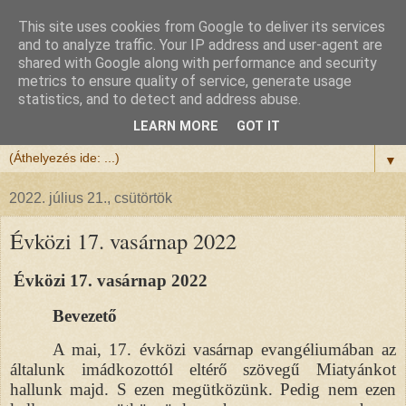
This site uses cookies from Google to deliver its services
Félix atya
and to analyze traffic. Your IP address and user-agent are
shared with Google along with performance and security
metrics to ensure quality of service, generate usage
Szeretettel köszöntöm a honlapomra ellátogatót.
statistics, and to detect and address abuse.
Isten hozta!
LEARN MORE
GOT IT
▼
2022. július 21., csütörtök
Évközi 17. vasárnap 2022
Évközi 17. vasárnap 2022
Bevezető
A mai, 17. évközi vasárnap evangéliumában az
általunk imádkozottól eltérő szövegű Miatyánkot
hallunk majd. S ezen megütközünk. Pedig nem ezen