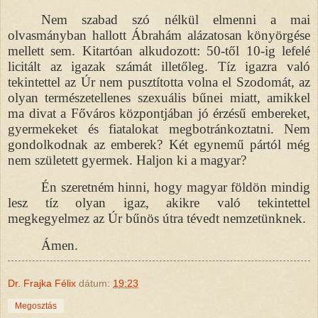
Nem szabad szó nélkül elmenni a mai
olvasmányban hallott Ábrahám alázatosan könyörgése
mellett sem. Kitartóan alkudozott: 50-től 10-ig lefelé
licitált az igazak számát illetőleg. Tíz igazra való
tekintettel az Úr nem pusztította volna el Szodomát, az
olyan természetellenes szexuális bűnei miatt, amikkel
ma divat a Főváros központjában jó érzésű embereket,
gyermekeket és fiatalokat megbotránkoztatni. Nem
gondolkodnak az emberek? Két egynemű pártól még
nem született gyermek. Haljon ki a magyar?
Én szeretném hinni, hogy magyar földön mindig
lesz tíz olyan igaz, akikre való tekintettel
megkegyelmez az Úr bűnös útra tévedt nemzetünknek.
Ámen.
Dr. Frajka Félix
dátum:
19:23
Megosztás