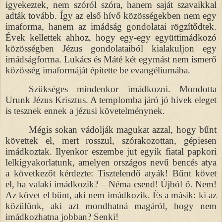
igyekeztek, nem szóról szóra, hanem saját szavaikkal
adták tovább. Így az első hívő közösségekben nem egy
imaforma, hanem az imádság gondolatai rögzítődtek.
Évek kellettek ahhoz, hogy egy-egy együttimádkozó
közösségben Jézus gondolataiból kialakuljon egy
imádságforma. Lukács és Máté két egymást nem ismerő
közösség imaformáját építette be evangéliumába.
Szükséges mindenkor imádkozni. Mondotta
Urunk Jézus Krisztus. A templomba járó jó hívek eleget
is tesznek ennek a jézusi követelménynek.
Mégis sokan vádolják magukat azzal, hogy bűnt
követtek el, mert rosszul, szórakozottan, gépiesen
imádkoztak. Ilyenkor eszembe jut egyik fiatal papkori
lelkigyakorlatunk, amelyen országos nevű bencés atya
a következőt kérdezte: Tisztelendő atyák! Bűnt követ
el, ha valaki imádkozik? – Néma csend! Újból ő. Nem!
Az követ el bűnt, aki nem imádkozik. És a másik: ki az
közülünk, aki azt mondhatná magáról, hogy nem
imádkozhatna jobban? Senki!