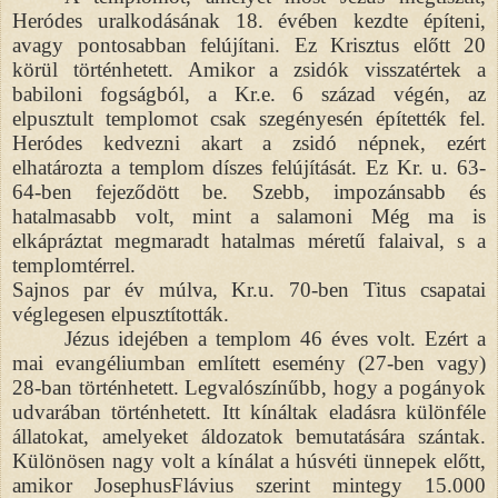
Heródes uralkodásának 18. évében kezdte építeni,
avagy pontosabban felújítani. Ez Krisztus előtt 20
körül történhetett. Amikor a zsidók visszatértek a
babiloni fogságból, a Kr.e. 6 század végén, az
elpusztult templomot csak szegényesén építették fel.
Heródes kedvezni akart a zsidó népnek, ezért
elhatározta a templom díszes felújítását. Ez Kr. u. 63-
64-ben fejeződött be. Szebb, impozánsabb és
hatalmasabb volt, mint a salamoni Még ma is
elkápráztat megmaradt hatalmas méretű falaival, s a
templomtérrel.
Sajnos par év múlva, Kr.u. 70-ben Titus csapatai
véglegesen elpusztították.
Jézus idejében a templom 46 éves volt. Ezért a
mai evangéliumban említett esemény (27-ben vagy)
28-ban történhetett. Legvalószínűbb, hogy a pogányok
udvarában történhetett. Itt kínáltak eladásra különféle
állatokat, amelyeket áldozatok bemutatására szántak.
Különösen nagy volt a kínálat a húsvéti ünnepek előtt,
amikor JosephusFlávius szerint mintegy 15.000