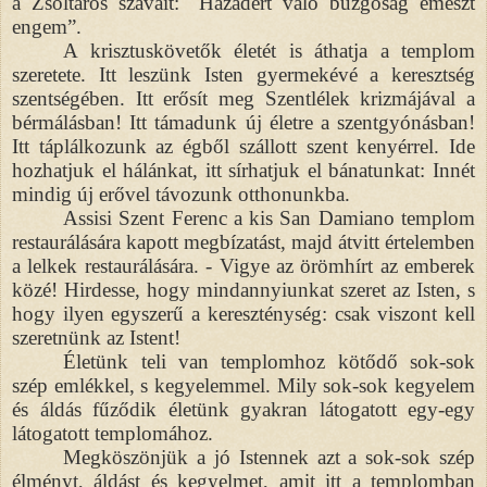
a Zsoltáros szavait: "Házadért való buzgóság emészt
engem”.
A krisztuskövetők életét is áthatja a templom
szeretete. Itt leszünk Isten gyermekévé a keresztség
szentségében. Itt erősít meg Szentlélek krizmájával a
bérmálásban! Itt támadunk új életre a szentgyónásban!
Itt táplálkozunk az égből szállott szent kenyérrel. Ide
hozhatjuk el hálánkat, itt sírhatjuk el bánatunkat: Innét
mindig új erővel távozunk otthonunkba.
Assisi Szent Ferenc a kis San Damiano templom
restaurálására kapott megbízatást, majd átvitt értelemben
a lelkek restaurálására. - Vigye az örömhírt az emberek
közé! Hirdesse, hogy mindannyiunkat szeret az Isten, s
hogy ilyen egyszerű a kereszténység: csak viszont kell
szeretnünk az Istent!
Életünk teli van templomhoz kötődő sok-sok
szép emlékkel, s kegyelemmel. Mily sok-sok kegyelem
és áldás fűződik életünk gyakran látogatott egy-egy
látogatott templomához.
Megköszönjük a jó Istennek azt a sok-sok szép
élményt, áldást és kegyelmet, amit itt a templomban