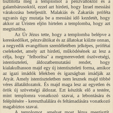
tisztította meg a templomot a pénzváltóktól és a
galambárusoktól, ezzel azt hirdeti, hogy Izrael messiási
várakozása beteljesült. Malakiás és Zakariás próféta
ugyanis úgy mutatja be a messiási idő kezdetét, hogy
akkor az Úristen eljön hirtelen a templomba, hogy azt
megtisztítsa.
Az Úr Jézus tette, hogy a templomba belépve a
kereskedőket, pénzváltókat és az állatokat kiűzte onnan,
a negyedik evangélium szemléletében jelképes, prófétai
cselekedet, amely azt hirdeti, működésének az lesz a
célja, hogy "felborítsa" a megmerevedett ószövetségi,
istentiszteleti, áldozatbemutatási rendet, hogy
kialakulhasson majd egy új istentiszteleti forma, amikor
az igazi imádók lélekben és igazságban imádják az
Atyát. Amely istentiszteletben nem lesznek majd többé
véres állatáldozatok. És majd maga lesz az egyetlen és
örök új szövetségi áldozat. Ezt készítik elő a testére,
mint templomra vonatkozó szavai, a lebontására és
felépítésére - kereszthalálára és feltámadására vonatkozó
magabiztos szavai.
A templomot, amelyet most Jézus megtisztít,