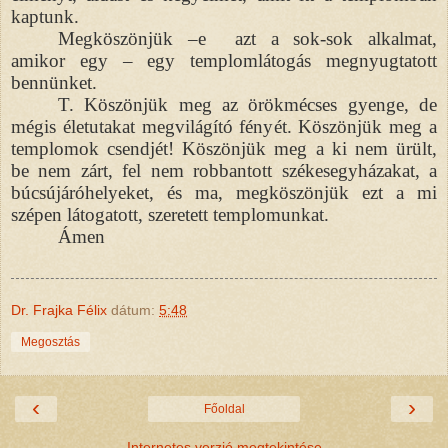
kaptunk.
Megköszönjük –e
azt a sok-sok alkalmat,
amikor egy – egy templomlátogás megnyugtatott
bennünket.
T. Köszönjük meg az örökmécses gyenge, de
mégis életutakat megvilágító fényét. Köszönjük meg a
templomok csendjét! Köszönjük meg a ki nem ürült,
be nem zárt, fel nem robbantott székesegyházakat, a
búcsújáróhelyeket, és ma, megköszönjük ezt a mi
szépen látogatott, szeretett templomunkat.
Ámen
Dr. Frajka Félix
dátum:
5:48
Megosztás
‹
›
Főoldal
Internetes verzió megtekintése