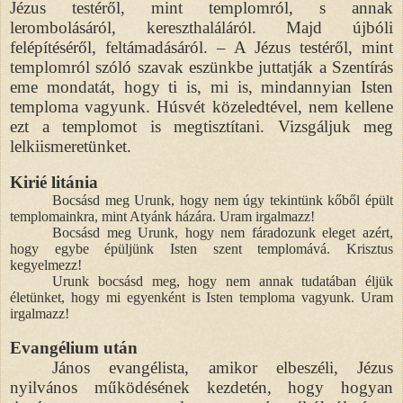
Jézus testéről, mint templomról, s annak
lerombolásáról, kereszthaláláról. Majd újbóli
felépítéséről, feltámadásáról. – A Jézus testéről, mint
templomról szóló szavak eszünkbe juttatják a Szentírás
eme mondatát, hogy ti is, mi is, mindannyian Isten
temploma vagyunk. Húsvét közeledtével, nem kellene
ezt a templomot is megtisztítani. Vizsgáljuk meg
lelkiismeretünket.
Kirié litánia
Bocsásd meg Urunk, hogy nem úgy tekintünk kőből épült
templomainkra, mint Atyánk házára. Uram irgalmazz!
Bocsásd meg Urunk, hogy nem fáradozunk eleget azért,
hogy egybe épüljünk Isten szent templomává. Krisztus
kegyelmezz!
Urunk bocsásd meg, hogy nem annak tudatában éljük
életünket, hogy mi egyenként is Isten temploma vagyunk. Uram
irgalmazz!
Evangélium után
János evangélista, amikor elbeszéli, Jézus
nyilvános működésének kezdetén, hogy hogyan