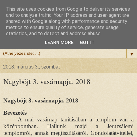
This site uses cookies from Google to deliver its services
Félix atya
and to analyze traffic. Your IP address and user-agent are
shared with Google along with performance and security
metrics to ensure quality of service, generate usage
Szeretettel köszöntöm a honlapomra ellátogatót.
statistics, and to detect and address abuse.
Isten hozta!
LEARN MORE
GOT IT
▼
2018. március 3., szombat
Nagyböjt 3. vasárnapja. 2018
Nagyböjt 3. vasárnapja. 2018
Bevezetés
A mai vasárnap tanításában a templom van a
középpontban. Hallunk majd a Jeruzsálemi
templomról, annak megtisztításáról. Gondolatátvitellel,