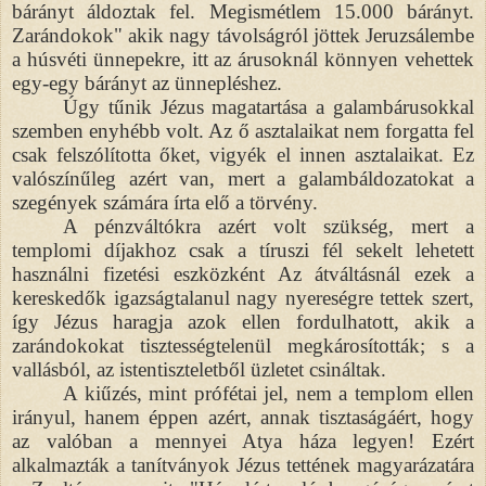
bárányt áldoztak fel. Megismétlem 15.000 bárányt.
Zarándokok" akik nagy távolságról jöttek Jeruzsálembe
a húsvéti ünnepekre, itt az árusoknál könnyen vehettek
egy-egy bárányt az ünnepléshez.
Úgy tűnik Jézus magatartása a galambárusokkal
szemben enyhébb volt. Az ő asztalaikat nem forgatta fel
csak felszólította őket, vigyék el innen asztalaikat. Ez
valószínűleg azért van, mert a galambáldozatokat a
szegények számára írta elő a törvény.
A pénzváltókra azért volt szükség, mert a
templomi díjakhoz csak a tíruszi fél sekelt lehetett
használni fizetési eszközként Az átváltásnál ezek a
kereskedők igazságtalanul nagy nyereségre tettek szert,
így Jézus haragja azok ellen fordulhatott, akik a
zarándokokat tisztességtelenül megkárosították; s a
vallásból, az istentiszteletből üzletet csináltak.
A kiűzés, mint prófétai jel, nem a templom ellen
irányul, hanem éppen azért, annak tisztaságáért, hogy
az valóban a mennyei Atya háza legyen! Ezért
alkalmazták a tanítványok Jézus tettének magyarázatára