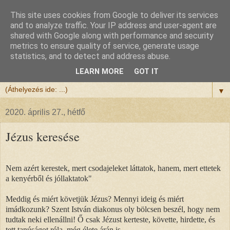
This site uses cookies from Google to deliver its services
Félix atya
and to analyze traffic. Your IP address and user-agent are
shared with Google along with performance and security
metrics to ensure quality of service, generate usage
Szeretettel köszöntöm a honlapomra ellátogatót.
statistics, and to detect and address abuse.
Isten hozta!
LEARN MORE
GOT IT
▼
2020. április 27., hétfő
Jézus keresése
Nem azért kerestek, mert csodajeleket láttatok, hanem, mert ettetek
a kenyérből és jóllaktatok"
Meddig és miért követjük Jézus? Mennyi ideig és miért
imádkozunk? Szent István diakonus oly bölcsen beszél, hogy nem
tudtak neki ellenállni! Ő csak Jézust kerteste, követte, hirdette, és
tett tanúságot róla, még élete árán is.