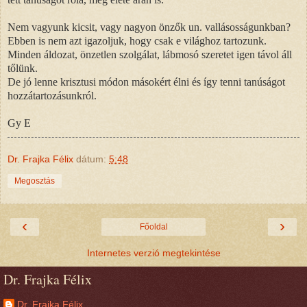
Nem vagyunk kicsit, vagy nagyon önzők un. vallásosságunkban?
Ebben is nem azt igazoljuk, hogy csak e világhoz tartozunk.
Minden áldozat, önzetlen szolgálat, lábmosó szeretet igen távol áll
tőlünk.
De jó lenne krisztusi módon másokért élni és így tenni tanúságot
hozzátartozásunkról.
Gy E
Dr. Frajka Félix
dátum:
5:48
Megosztás
‹
›
Főoldal
Internetes verzió megtekintése
Dr. Frajka Félix
Dr. Frajka Félix