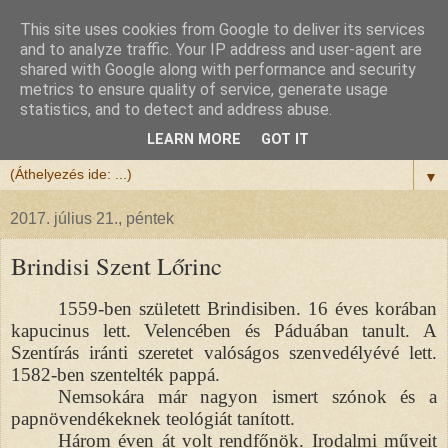
This site uses cookies from Google to deliver its services
Félix atya
and to analyze traffic. Your IP address and user-agent are
shared with Google along with performance and security
metrics to ensure quality of service, generate usage
Szeretettel köszöntöm a honlapomra ellátogatót.
statistics, and to detect and address abuse.
Isten hozta!
LEARN MORE
GOT IT
▼
2017. július 21., péntek
Brindisi Szent Lőrinc
1559-ben született Brindisiben. 16 éves korában
kapucinus lett. Velencében és Páduában tanult. A
Szentírás iránti szeretet valóságos szenvedélyévé lett.
1582-ben szentelték pappá.
Nemsokára már nagyon ismert szónok és a
papnövendékeknek teológiát tanított.
Három éven át volt rendfőnök. Irodalmi műveit