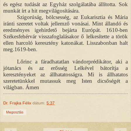
és egész tudását az Egyház szolgálatába állította. Sok
munkát írt a hit megvilágosítására.
Szigorúság, bölcsesség, az Eukarisztia és Mária
iránti szeretet voltak jellemző vonásai. Mint állandó és
eredményes igehirdető bejárta Európát. 1610-ben
Székesfehérvár visszafoglalásakor ő lelkesítette a török
ellen harcoló keresztény katonákat. Lisszabonban halt
meg.1619-ben.
Lőrinc a fáradhatatlan vándorprédikátor, aki a
jótanács és az erősség Lelkével bátorítja a
keresztényeket az állhatatosságra. Mi is állhatatos
szeretetünkkel mutassuk meg Isten dicsőségét a
világban. Ámen
Dr. Frajka Félix
dátum:
5:37
Megosztás