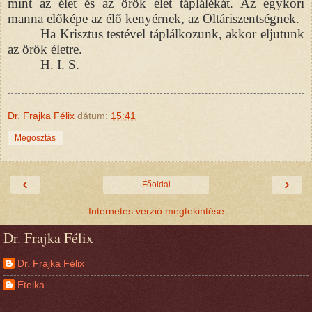
mint az élet és az örök élet táplálékát. Az egykori
manna előképe az élő kenyérnek, az Oltáriszentségnek.
Ha Krisztus testével táplálkozunk, akkor eljutunk
az örök életre.
H. I. S.
Dr. Frajka Félix
dátum:
15:41
Megosztás
‹
›
Főoldal
Internetes verzió megtekintése
Dr. Frajka Félix
Dr. Frajka Félix
Etelka