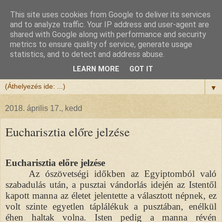
This site uses cookies from Google to deliver its services
Félix atya
and to analyze traffic. Your IP address and user-agent are
shared with Google along with performance and security
metrics to ensure quality of service, generate usage
Szeretettel köszöntöm a honlapomra ellátogatót.
statistics, and to detect and address abuse.
Isten hozta!
LEARN MORE
GOT IT
▼
2018. április 17., kedd
Eucharisztia előre jelzése
Eucharisztia előre jelzése
Az ószövetségi időkben az Egyiptomból való
szabadulás után, a pusztai vándorlás idején az Istentől
kapott manna az életet jelentette a választott népnek, ez
volt szinte egyetlen táplálékuk a pusztában, enélkül
éhen haltak volna. Isten pedig a manna révén