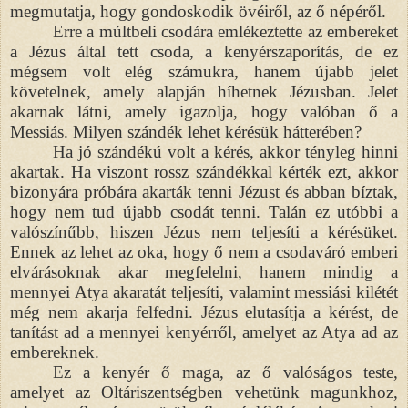
megmutatja, hogy gondoskodik övéiről, az ő népéről.
Erre a múltbeli csodára emlékeztette az embereket
a Jézus által tett csoda, a kenyérszaporítás, de ez
mégsem volt elég számukra, hanem újabb jelet
követelnek, amely alapján híhetnek Jézusban. Jelet
akarnak látni, amely igazolja, hogy valóban ő a
Messiás. Milyen szándék lehet kérésük hátterében?
Ha jó szándékú volt a kérés, akkor tényleg hinni
akartak. Ha viszont rossz szándékkal kérték ezt, akkor
bizonyára próbára akarták tenni Jézust és abban bíztak,
hogy nem tud újabb csodát tenni. Talán ez utóbbi a
valószínűbb, hiszen Jézus nem teljesíti a kérésüket.
Ennek az lehet az oka, hogy ő nem a csodaváró emberi
elvárásoknak akar megfelelni, hanem mindig a
mennyei Atya akaratát teljesíti, valamint messiási kilétét
még nem akarja felfedni. Jézus elutasítja a kérést, de
tanítást ad a mennyei kenyérről, amelyet az Atya ad az
embereknek.
Ez a kenyér ő maga, az ő valóságos teste,
amelyet az Oltáriszentségben vehetünk magunkhoz,