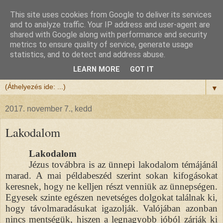
This site uses cookies from Google to deliver its services
Félix atya
and to analyze traffic. Your IP address and user-agent are
shared with Google along with performance and security
metrics to ensure quality of service, generate usage
Szeretettel köszöntöm a honlapomra ellátogatót.
statistics, and to detect and address abuse.
Isten hozta!
LEARN MORE
GOT IT
▼
2017. november 7., kedd
Lakodalom
Lakodalom
Jézus továbbra is az ünnepi lakodalom témájánál
marad. A mai példabeszéd szerint sokan kifogásokat
keresnek, hogy ne kelljen részt venniük az ünnepségen.
Egyesek szinte egészen nevetséges dolgokat találnak ki,
hogy távolmaradásukat igazolják. Valójában azonban
nincs mentségük, hiszen a legnagyobb jóból zárják ki