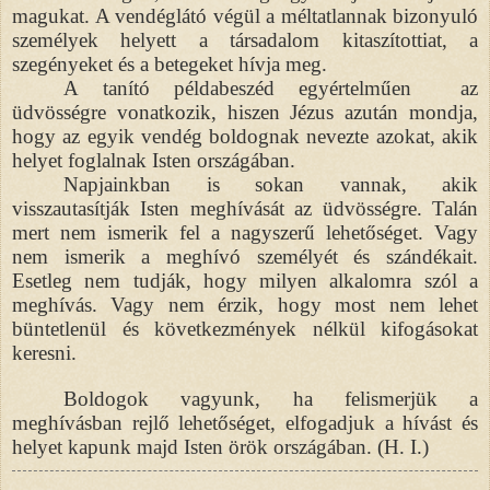
magukat. A vendéglátó végül a méltatlannak bizonyuló
személyek helyett a társadalom kitaszítottiat, a
szegényeket és a betegeket hívja meg.
A tanító példabeszéd egyértelműen az
üdvösségre vonatkozik, hiszen Jézus azután mondja,
hogy az egyik vendég boldognak nevezte azokat, akik
helyet foglalnak Isten országában.
Napjainkban is sokan vannak, akik
visszautasítják Isten meghívását az üdvösségre. Talán
mert nem ismerik fel a nagyszerű lehetőséget. Vagy
nem ismerik a meghívó személyét és szándékait.
Esetleg nem tudják, hogy milyen alkalomra szól a
meghívás. Vagy nem érzik, hogy most nem lehet
büntetlenül és következmények nélkül kifogásokat
keresni.
Boldogok vagyunk, ha felismerjük a
meghívásban rejlő lehetőséget, elfogadjuk a hívást és
helyet kapunk majd Isten örök országában. (H. I.)