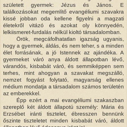
született gyermek: Jézus és János. E
találkozásokat megemlítő evangéliumi szavakra
kissé jobban oda kellene figyelni a magzati
életekről vitázó és azokat oly könnyedén,
lelkiismeret-furdalás nélkül kioltó társadalomban.
Örök, megcáfolhatatlan igazság ugyanis,
hogy a gyermek, áldás, és nem teher, s a minden
élet forrásának, a jó Istennek az ajándéka. A
gyermeket váró anya áldott állapotban lévő,
várandós, kisbabát váró, és semmiképpen sem
terhes, mint ahogyan a szavakat megszálló,
nemzet fogyást folytató, magyarság ellenes
médium mondatja a társadalom számos területén
az emberekkel.
Épp ezért a mai evangéliumi szakaszban
szereplő két áldott állapotú személy: Mária és
Erzsébet iránti tisztelet, ébresszen bennünk
őszinte tiszteletet minden kisbabát váró, áldott