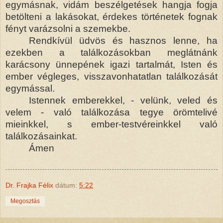
egymásnak, vidám beszélgetések hangja fogja
betölteni a lakásokat, érdekes történetek fognak
fényt varázsolni a szemekbe.
Rendkívül üdvös és hasznos lenne, ha
ezekben a találkozásokban meglátnánk
karácsony ünnepének igazi tartalmát, Isten és
ember végleges, visszavonhatatlan találkozását
egymással.
Istennek emberekkel, - velünk, veled és
velem - való találkozása tegye örömtelivé
mieinkkel, s
ember-testvéreinkkel
való
találkozásainkat.
Ámen
Dr. Frajka Félix
dátum:
5:22
Megosztás