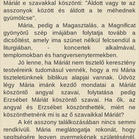
Máriát e szavakkal köszönti: "Áldott vagy te az
asszonyok között és áldott a te méhednek
gyümölcse".
Mária, pedig a Magasztalás, a Magnificat
gyönyörű szép imájában folytatja tovább a
dicsőítést, amely ima szünet nélkül felcsendül a
liturgiában, - koncertek alkalmával,
templomokban és hangversenytermekben.
Jó lenne, ha Máriát nem tisztelő keresztény
testvéreink tudomásul vennék, hogy a mi Mária
tiszteletünknek biblikus alapjai vannak. Üdvöz
légy Mária imánk kezdő mondatai a Máriát
köszöntő angyal szavai, folytatása pedig
Erzsébet Máriát köszöntő szavai. Ha ők, az
angyal és Erzsébet köszönthették, miért ne
köszönthetnénk mi is az ő szavaikkal Máriát?
A két asszony találkozásában nincs semmi
rendkívüli. Mária meglátogatja rokonát, hogy
segítségére legyen gyermekének születésénél.