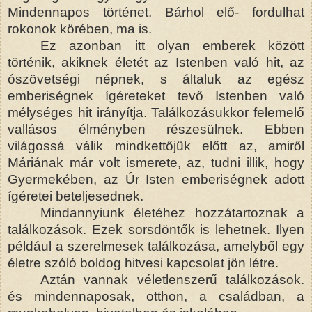
Mindennapos történet. Bárhol elő- fordulhat
rokonok körében, ma is.
Ez azonban itt olyan emberek között
történik, akiknek életét az Istenben való hit, az
ószövetségi népnek, s általuk az egész
emberiségnek ígéreteket tevő Istenben való
mélységes hit irányítja. Találkozásukkor felemelő
vallásos élményben részesülnek. Ebben
világossá válik mindkettőjük előtt az, amiről
Máriának már volt ismerete, az, tudni illik, hogy
Gyermekében, az Úr Isten emberiségnek adott
ígéretei beteljesednek.
Mindannyiunk életéhez hozzátartoznak a
találkozások. Ezek sorsdöntők is lehetnek. Ilyen
például a szerelmesek találkozása, amelyből egy
életre szóló boldog hitvesi kapcsolat jön létre.
Aztán vannak véletlenszerű találkozások.
és mindennaposak, otthon, a családban, a