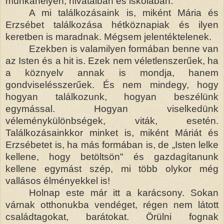
munkahelyen, hivatalban és iskolában.
A mi találkozásaink is, miként Mária és
Erzsébet találkozása hétköznapiak és ilyen
keretben is maradnak. Mégsem jelentéktelenek.
Ezekben is valamilyen formában benne van
az Isten és a hit is. Ezek nem véletlenszerűek, ha
a köznyelv annak is mondja, hanem
gondviselésszerűek. És nem mindegy, hogy
hogyan találkozunk, hogyan beszélünk
egymással. Hogyan viselkedünk
véleménykülönbségek, viták, esetén.
Találkozásainkkor minket is, miként Máriát és
Erzsébetet is, ha más formában is, de „Isten lelke
kellene, hogy betöltsön" és gazdagítanunk
kellene egymást szép, mi több olykor még
vallásos élményekkel is!
Holnap este már itt a karácsony. Sokan
várnak otthonukba vendéget, régen nem látott
családtagokat, barátokat. Örülni fognak