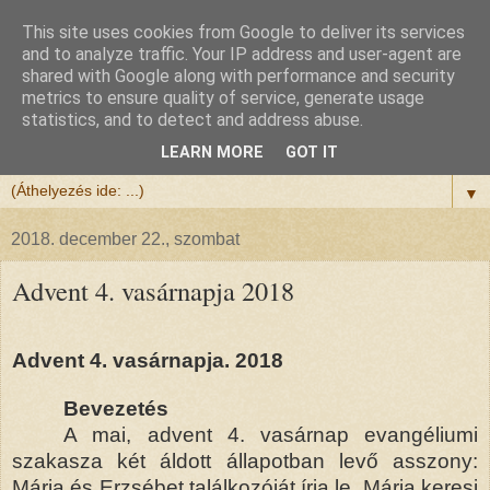
This site uses cookies from Google to deliver its services
Félix atya
and to analyze traffic. Your IP address and user-agent are
shared with Google along with performance and security
metrics to ensure quality of service, generate usage
Szeretettel köszöntöm a honlapomra ellátogatót.
statistics, and to detect and address abuse.
Isten hozta!
LEARN MORE
GOT IT
▼
2018. december 22., szombat
Advent 4. vasárnapja 2018
Advent 4. vasárnapja. 2018
Bevezetés
A mai, advent 4. vasárnap evangéliumi
szakasza két áldott állapotban levő asszony:
Mária és Erzsébet találkozóját írja le. Mária keresi