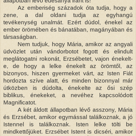
állapotban lévő édesanya iránt is!
Az emberiség századok óta tudja, hogy a
zene, a dal oldani tudja az egyhangú
tevékenység unalmát. Ezért dúdol, énekel az
ember örömében és bánatában, magányában és
társaságban.
Nem tudjuk, hogy Mária, amikor az angyali
üdvözlet után vándorbotot fogott és elindult
meglátogatni rokonát, Erzsébetet, vajon énekelt-
e, de hogy a lelke énekelt az örömtől, az
bizonyos, hiszen gyermeket várt, az Isten Fiát
hordozta szíve alatt
és minden bizonnyal már
,
útközben is dúdolta, énekelte az ősi szép
biblikus, énekeket, a nevéhez kapcsolódott
Magnificatot.
A két áldott állapotban lévő asszony, Mária
és Erzsébet, amikor egymással találkoznak, a jó
Istennel is találkoznak. Isten lelke tölti be
mindkettőjüket. Erzsébet Istent is dicséri, amikor