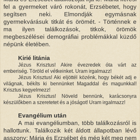
fel a gyermeket váró rokonát, Erzsébetet, hogy
segítsen neki. Elmondják egymásnak
gyermekvárásuk titkát és örömét. - Történnek e
ma ilyen találkozások, titkok, örömök
megbeszélései demográfiai problémákkal küzdő
népünk életében.
Kirié litánia
Jézus Krisztus! Akire évezredek óta várt az
emberiség. Töröld el vétkeinket. Uram irgalmazz!
Jézus Krisztus! Aki eljöttél közénk, hogy békét adj e
világnak, békíts ki bennünket Magaddal és magunkkal!
Krisztus kegyelmezz!
Jézus Krisztus! Növeld bennünk, karácsonyra
készülőkben a szeretetet és a jóságot! Uram irgalmazz!
Evangélium után
A mai evangéliumban, több találkozásról is
hallottunk. Találkozik két áldott állapotban lévő
asszony: Mária és Erzsébet és még két meg nem