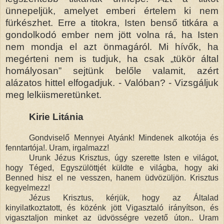
ünnepeljük, amelyet emberi értelem ki nem
fürkészhet. Erre a titokra, Isten benső titkára a
gondolkodó ember nem jött volna rá, ha Isten
nem mondja el azt önmagáról. Mi hívők, ha
megérteni nem is tudjuk, ha csak „tükör által
homályosan” sejtünk belőle valamit, azért
alázatos hittel elfogadjuk. - Valóban? - Vizsgáljuk
meg lelkiismeretünket.
Kirie Litánia
Gondviselő Mennyei Atyánk! Mindenek alkotója és
fenntartója!. Uram, irgalmazz!
Urunk Jézus Krisztus, úgy szerette Isten e világot,
hogy Téged, Egyszülöttjét küldte e világba, hogy aki
Benned hisz el ne vesszen, hanem üdvözüljön. Krisztus
kegyelmezz!
Jézus Krisztus, kérjük, hogy az Általad
kinyilatkoztatott, és közénk jött Vigasztaló irányítson, és
vigasztaljon minket az üdvösségre vezető úton.. Uram