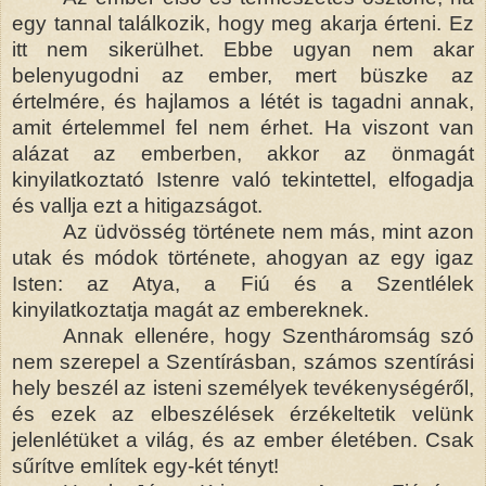
egy tannal találkozik, hogy meg akarja érteni. Ez
itt nem sikerülhet. Ebbe ugyan nem akar
belenyugodni az ember, mert büszke az
értelmére, és hajlamos a létét is tagadni annak,
amit értelemmel fel nem érhet. Ha viszont van
alázat az emberben, akkor az önmagát
kinyilatkoztató Istenre való tekintettel, elfogadja
és vallja ezt a hitigazságot.
Az üdvösség története nem más, mint azon
utak és módok története, ahogyan az egy igaz
Isten: az Atya, a Fiú és a Szentlélek
kinyilatkoztatja magát az embereknek.
Annak ellenére, hogy Szentháromság szó
nem szerepel a Szentírásban, számos szentírási
hely beszél az isteni személyek tevékenységéről,
és ezek az elbeszélések érzékeltetik velünk
jelenlétüket a világ, és az ember életében. Csak
sűrítve említek egy-két tényt!