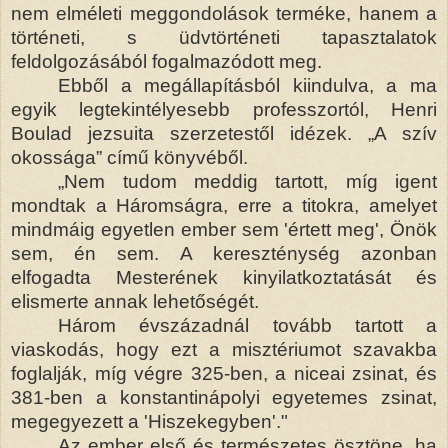
nem elméleti meggondolások terméke, hanem a
történeti, s üdvtörténeti tapasztalatok
feldolgozásából fogalmazódott meg.
Ebből a megállapításból kiindulva, a ma
egyik legtekintélyesebb professzortól, Henri
Boulad jezsuita szerzetestől idézek. „A szív
okossága” című könyvéből.
„Nem tudom meddig tartott, míg igent
mondtak a Háromságra, erre a titokra, amelyet
mindmáig egyetlen ember sem 'értett meg', Önök
sem, én sem. A kereszténység azonban
elfogadta Mesterének kinyilatkoztatását és
elismerte annak lehetőségét.
Három évszázadnál tovább tartott a
viaskodás, hogy ezt a misztériumot szavakba
foglalják, míg végre 325-ben, a niceai zsinat, és
381-ben a konstantinápolyi egyetemes zsinat,
megegyezett a 'Hiszekegyben'."
Az ember első és természetes ösztöne, ha