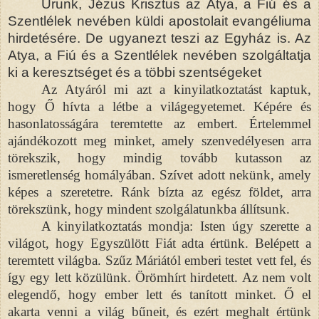
Urunk, Jézus Krisztus az Atya, a Fiú és a
Szentlélek nevében küldi apostolait evangéliuma
hirdetésére. De ugyanezt teszi az Egyház is. Az
Atya, a Fiú és a Szentlélek nevében szolgáltatja
ki a keresztséget és a többi szentségeket
Az Atyáról mi azt a kinyilatkoztatást kaptuk,
hogy
Ő hívta a létbe a világegyetemet. Képére és
hasonlatosságára teremtette az embert. Értelemmel
ajándékozott meg minket, amely szenvedélyesen arra
törekszik, hogy mindig tovább kutasson az
ismeretlenség homályában. Szívet adott nekünk, amely
képes a szeretetre. Ránk bízta az egész földet, arra
törekszünk, hogy mindent szolgálatunkba állítsunk.
A kinyilatkoztatás mondja: Isten úgy szerette a
világot, hogy Egyszülött Fiát adta értünk. Belépett a
teremtett világba. Szűz Máriától emberi testet vett fel, és
így egy lett közülünk. Örömhírt hirdetett. Az nem volt
elegendő, hogy ember lett és tanított minket. Ő el
akarta venni a világ bűneit, és ezért meghalt értünk