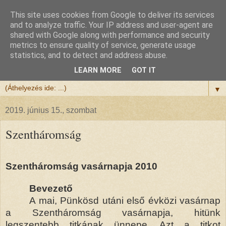
This site uses cookies from Google to deliver its services
Félix atya
and to analyze traffic. Your IP address and user-agent are
shared with Google along with performance and security
metrics to ensure quality of service, generate usage
Szeretettel köszöntöm a honlapomra ellátogatót.
statistics, and to detect and address abuse.
Isten hozta!
LEARN MORE
GOT IT
▼
2019. június 15., szombat
Szentháromság
Szentháromság vasárnapja 2010
Bevezető
A mai, Pünkösd utáni első évközi vasárnap
a Szentháromság vasárnapja, hitünk
legszentebb titkának ünnepe. Azt a titkot