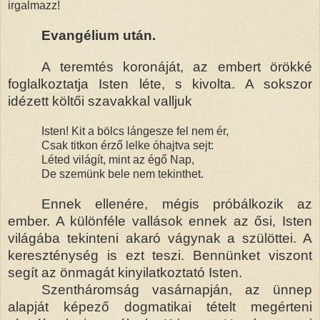
irgalmazz!
Evangélium után.
A teremtés koronáját, az embert örökké
foglalkoztatja Isten léte, s kivolta. A sokszor
idézett költői szavakkal valljuk
Isten! Kit a bölcs lángesze fel nem ér,
Csak titkon érző lelke óhajtva sejt:
Léted világít, mint az égő Nap,
De szemünk bele nem tekinthet.
Ennek ellenére, mégis próbálkozik az
ember. A különféle vallások ennek az ősi, Isten
világába tekinteni akaró vágynak a szülöttei. A
kereszténység is ezt teszi. Bennünket viszont
segít az önmagát kinyilatkoztató Isten.
Szentháromság vasárnapján, az ünnep
alapját képező dogmatikai tételt megérteni