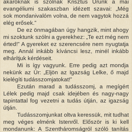
akaróknak is szólnak Krisztus Urunk a mai
evangéliumi szakaszban idézett szavai: „Még
sok mondanivalóm volna, de nem vagytok hozzá
elég erősek.”
De ez önmagában úgy hangzik, mint ahogy
mi szoktunk szólni a gyerekhez: „Te ezt még nem
érted!” A gyereket ez szerencsére nem nyugtatja
meg. Annál inkább kíváncsi lesz, minél inkább
elhárítjuk kérdéseit.
Mi is így vagyunk. Erre pedig azt mondja
nekünk az Úr: „Eljön az Igazság Lelke, ő majd
kielégíti tudásszomjatokat!”
Ezután marad a tudásszomj, a megígért
Lélek pedig majd csak idejében és nagy-nagy
tapintattal fog vezetni a tudás útján, az igazság
útján.
Tudásszomjunkat oltva keressük, mit tudhat
meg véges elménk Istenről. Először is ki kell
mondanunk: A Szentháromságról szóló tanítás