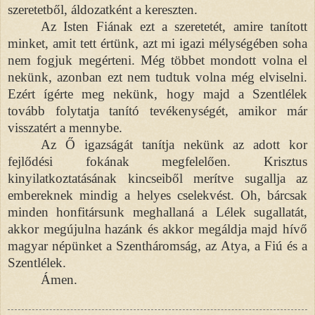
szeretetből, áldozatként a kereszten.
Az Isten Fiának ezt a szeretetét, amire tanított
minket, amit tett értünk, azt mi igazi mélységében soha
nem fogjuk megérteni. Még többet mondott volna el
nekünk, azonban ezt nem tudtuk volna még elviselni.
Ezért ígérte meg nekünk, hogy majd a Szentlélek
tovább folytatja tanító tevékenységét, amikor már
visszatért a mennybe.
Az Ő igazságát tanítja nekünk a
z adott kor
fejlődési fokának megfelelően
. Krisztus
kinyilatkoztatásának kincseiből merítve sugallja az
embereknek mindig a helyes cselekvést. Oh, bárcsak
minden honfitársunk meghallaná a Lélek sugallatát,
akkor megújulna hazánk és akkor megáldja majd hívő
magyar népünket a Szentháromság, az Atya, a Fiú és a
Szentlélek.
Ámen.