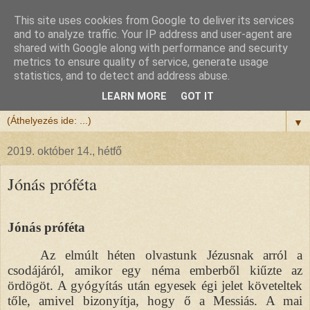
This site uses cookies from Google to deliver its services
Félix atya
and to analyze traffic. Your IP address and user-agent are
shared with Google along with performance and security
metrics to ensure quality of service, generate usage
Szeretettel köszöntöm a honlapomra ellátogatót.
statistics, and to detect and address abuse.
Isten hozta!
LEARN MORE
GOT IT
▼
2019. október 14., hétfő
Jónás próféta
Jónás próféta
Az elmúlt héten olvastunk Jézusnak arról a
csodájáról, amikor egy néma emberből kiűzte az
ördögöt. A gyógyítás után egyesek égi jelet követeltek
tőle, amivel bizonyítja, hogy ő a Messiás. A mai