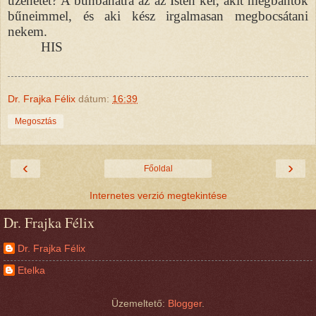
üzenetét? A bűnbánatra az az Isten kér, akit megbántok
bűneimmel, és aki kész irgalmasan megbocsátani
nekem.
HIS
Dr. Frajka Félix
dátum:
16:39
Megosztás
‹
›
Főoldal
Internetes verzió megtekintése
Dr. Frajka Félix
Dr. Frajka Félix
Etelka
Üzemeltető:
Blogger
.