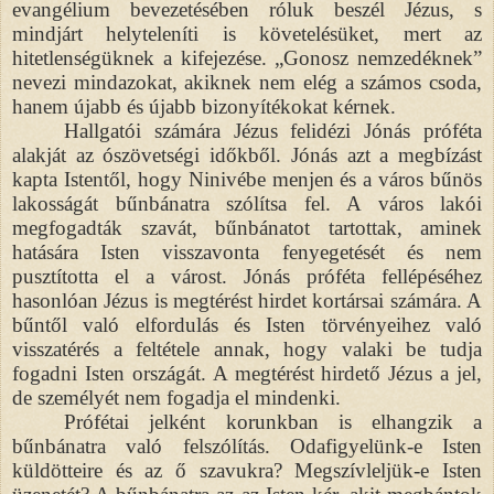
evangélium bevezetésében róluk beszél Jézus, s
mindjárt helyteleníti is követelésüket, mert az
hitetlenségüknek a kifejezése. „Gonosz nemzedéknek”
nevezi mindazokat, akiknek nem elég a számos csoda,
hanem újabb és újabb bizonyítékokat kérnek.
Hallgatói számára Jézus felidézi Jónás próféta
alakját az ószövetségi időkből. Jónás azt a megbízást
kapta Istentől, hogy Ninivébe menjen és a város bűnös
lakosságát bűnbánatra szólítsa fel. A város lakói
megfogadták szavát, bűnbánatot tartottak, aminek
hatására Isten visszavonta fenyegetését és nem
pusztította el a várost. Jónás próféta fellépéséhez
hasonlóan Jézus is megtérést hirdet kortársai számára. A
bűntől való elfordulás és Isten törvényeihez való
visszatérés a feltétele annak, hogy valaki be tudja
fogadni Isten országát. A megtérést hirdető Jézus a jel,
de személyét nem fogadja el mindenki.
Prófétai jelként korunkban is elhangzik a
bűnbánatra való felszólítás. Odafigyelünk-e Isten
küldötteire és az ő szavukra? Megszívleljük-e Isten