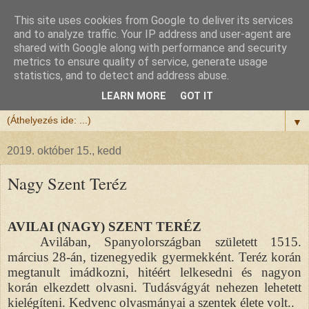
This site uses cookies from Google to deliver its services
Félix atya
and to analyze traffic. Your IP address and user-agent are
shared with Google along with performance and security
metrics to ensure quality of service, generate usage
Szeretettel köszöntöm a honlapomra ellátogatót.
statistics, and to detect and address abuse.
Isten hozta!
LEARN MORE
GOT IT
▼
2019. október 15., kedd
Nagy Szent Teréz
AVILAI (NAGY) SZENT TERÉZ
Avilában, Spanyolországban született 1515.
március 28-án, tizenegyedik gyermekként. Teréz korán
megtanult imádkozni, hitéért lelkesedni és nagyon
korán elkezdett olvasni. Tudásvágyát nehezen lehetett
kielégíteni. Kedvenc olvasmányai a szentek élete volt..