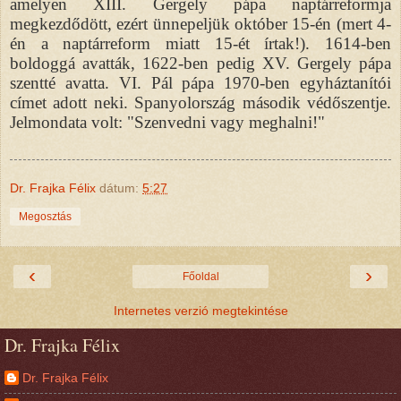
amelyen XIII. Gergely pápa naptárreformja
megkezdődött, ezért ünnepeljük október 15-én (mert 4-
én a naptárreform miatt 15-ét írtak!). 1614-ben
boldoggá avatták, 1622-ben pedig XV. Gergely pápa
szentté avatta. VI. Pál pápa 1970-ben egyháztanítói
címet adott neki. Spanyolország második védőszentje.
Jelmondata volt: "Szenvedni vagy meghalni!"
Dr. Frajka Félix
dátum:
5:27
Megosztás
‹
›
Főoldal
Internetes verzió megtekintése
Dr. Frajka Félix
Dr. Frajka Félix