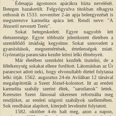
Édesapja ágostonos apácákra bízta nevelését.
Betegen hazakerült. Felgyógyulva titokban elhagyta
otthonát és 1533. november 2-án apja beleegyezését is
megszerezve karmelita apáca lett. Rendi neve: "A
Jézusról nevezett Teréz".
Sokat betegeskedett. Egyre nagyobb lett
életszentsége. Egyre többször jelentkezett életében a
szemlélődő imádság kegyelme. Sokat szenvedett a
gyanúsítások, megnemértések, értetlenségek miatt.
Gyóntatója parancsára kezdte leírni lelki élményeit.
Már életében szentként kezdték tisztelni, de a
féltékenység sokakat ellene fordított. Látomásban az Úr
parancsot adott neki, hogy elvonultabb élettel folytassa
lelki útját. 1562. augusztus 24-én Avilában 12 társával
megalapították a Szent József-kolostort. Itt az eredeti
karmelita szabály szerint éltek, "sarutlanok" lettek.
Keresztes Szent Jánossal sikeresen reformálta meg
rendjüket, az eredeti szigorú szabályok szellemében.
Sok rendházat alapított, kiterjedt levelezést folytatott.
1582. október 4-én halt meg, azon a napon,