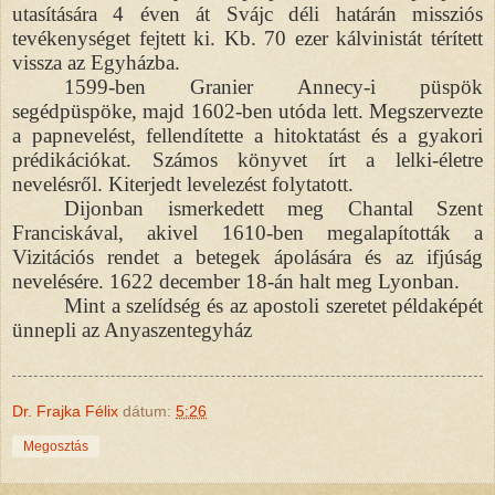
utasítására 4 éven át Svájc déli határán missziós
tevékenységet fejtett ki. Kb. 70 ezer kálvinistát térített
vissza az Egyházba.
1599-ben Granier Annecy-i püspök
segédpüspöke, majd 1602-ben utóda lett. Megszervezte
a papnevelést, fellendítette a hitoktatást és a gyakori
prédikációkat. Számos könyvet írt a lelki-életre
nevelésről. Kiterjedt levelezést folytatott.
Dijonban ismerkedett meg Chantal Szent
Franciskával, akivel 1610-ben megalapították a
Vizitációs rendet a betegek ápolására és az ifjúság
nevelésére. 1622 december 18-án halt meg Lyonban.
Mint a szelídség és az apostoli szeretet példaképét
ünnepli az Anyaszentegyház
Dr. Frajka Félix
dátum:
5:26
Megosztás