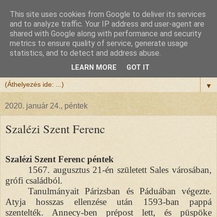
This site uses cookies from Google to deliver its services
Félix atya
and to analyze traffic. Your IP address and user-agent are
shared with Google along with performance and security
metrics to ensure quality of service, generate usage
Szeretettel köszöntöm a honlapomra ellátogatót.
statistics, and to detect and address abuse.
Isten hozta!
LEARN MORE
GOT IT
▼
2020. január 24., péntek
Szalézi Szent Ferenc
Szalézi Szent Ferenc péntek
1567. augusztus 21-én született Sales városában,
grófi családból.
Tanulmányait Párizsban és Páduában végezte.
Atyja hosszas ellenzése után 1593-ban pappá
szentelték. Annecy-ben prépost lett, és püspöke