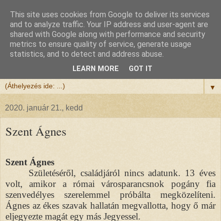
This site uses cookies from Google to deliver its services
Félix atya
and to analyze traffic. Your IP address and user-agent are
shared with Google along with performance and security
metrics to ensure quality of service, generate usage
Szeretettel köszöntöm a honlapomra ellátogatót.
statistics, and to detect and address abuse.
Isten hozta!
LEARN MORE
GOT IT
▼
2020. január 21., kedd
Szent Ágnes
Szent Ágnes
Születéséről, családjáról nincs adatunk. 13 éves
volt, amikor a római városparancsnok pogány fia
szenvedélyes szerelemmel próbálta megközelíteni.
Ágnes az ékes szavak hallatán megvallotta, hogy ő már
eljegyezte magát egy más Jegyessel.