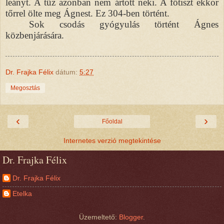
leányt. A tűz azonban nem ártott neki. A főtiszt ekkor
tőrrel ölte meg Ágnest. Ez 304-ben történt.
Sok csodás gyógyulás történt Ágnes
közbenjárására.
Dr. Frajka Félix
dátum:
5:27
Megosztás
‹
›
Főoldal
Internetes verzió megtekintése
Dr. Frajka Félix
Dr. Frajka Félix
Etelka
Üzemeltető:
Blogger
.