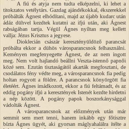
A fiú és atyja nem tudta elképzelni, ki lehet a
titokzatos vetélytárs. Gazdag ajándékokkal, ékszerekkel
próbálták Ágnest elhódítani, majd az újabb kudarc után
ádáz dühvel kezdtek kutatni az ifjú után, aki Ágnest
rabságában tartja. Végül Ágnes nyíltan meg kellett
vallja: Jézus Krisztus a jegyese.
Dioklecián császár keresztényüldöző parancsát
próbálta ekkor a dühös városparancsnok felhasználni.
Keményen megfenyegette Ágnest, de az nem ingott
meg. Nem volt hajlandó beállni Veszta-istennő papnői
közé sem. Ezután tisztaságától akarták megfosztani, de
csodálatos fény védte meg, a városparancsnok fia pedig
holtan rogyott a földre. A parancsnok könyörgött fia
életéért. Ágnes imádkozott, ekkor a fiú feltámadt, és az
eddig pogány ifjú a keresztények Istenét kezdte hirdetni
a nép között. A pogány papok boszorkánysággal
vádolták Ágnest.
A városparancsnok az előzmények után már
semmit sem mert tenni, hanem inkább egy főtisztre
bízta Ágnes ügyét, aki gyorsan máglyahalálra ítélte a