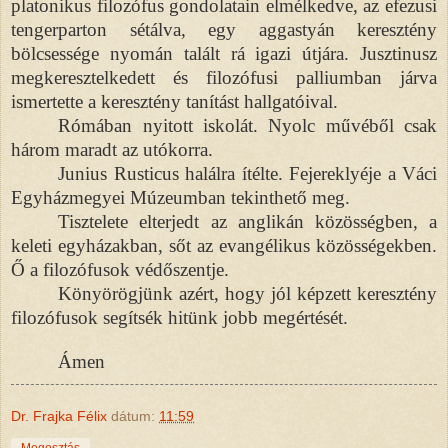
platonikus filozófus gondolatain elmélkedve, az efezusi
tengerparton sétálva, egy aggastyán keresztény
bölcsessége nyomán talált rá igazi útjára. Jusztinusz
megkeresztelkedett és filozófusi palliumban járva
ismertette a keresztény tanítást hallgatóival.
Rómában nyitott iskolát. Nyolc művéből csak
három maradt az utókorra.
Junius Rusticus halálra ítélte. Fejereklyéje a Váci
Egyházmegyei Múzeumban tekinthető meg.
Tisztelete elterjedt az anglikán közösségben, a
keleti egyházakban, sőt az evangélikus közösségekben.
Ő a filozófusok védőszentje.
Könyörögjünk azért, hogy jól képzett keresztény
filozófusok segítsék hitünk jobb megértését.
Ámen
Dr. Frajka Félix
dátum:
11:59
Megosztás