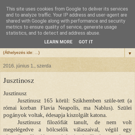
This site uses cookies from Google to deliver its services
Félix atya
and to analyze traffic. Your IP address and user-agent are
shared with Google along with performance and security
metrics to ensure quality of service, generate usage
Szeretettel köszöntöm a honlapomra ellátogatót.
statistics, and to detect and address abuse.
Isten hozta!
LEARN MORE
GOT IT
▼
2016. június 1., szerda
Jusztinosz
Jusztinusz
Jusztinusz 165 körül: Szikhemben szüle-tett (a
római korban Flavia Neapolís, ma Nablus). Szülei
pogányok voltak, édesapja kiszolgált katona.
Jusztinusz filozófiát tanult, de nem volt
megelégedve a bölcselők válaszaival, végül egy