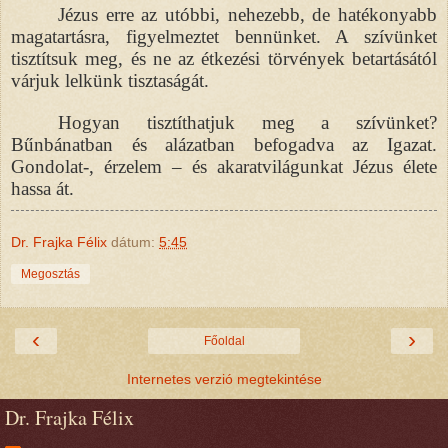
Jézus erre az utóbbi, nehezebb, de hatékonyabb
magatartásra, figyelmeztet bennünket. A szívünket
tisztítsuk meg, és ne az étkezési törvények betartásától
várjuk lelkünk tisztaságát.
Hogyan tisztíthatjuk meg a szívünket?
Bűnbánatban és alázatban befogadva az Igazat.
Gondolat-, érzelem – és akaratvilágunkat Jézus élete
hassa át.
Dr. Frajka Félix
dátum:
5:45
Megosztás
‹
›
Főoldal
Internetes verzió megtekintése
Dr. Frajka Félix