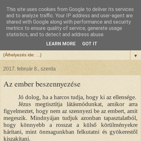
This site uses cookies from Google to deliver its services
Félix atya
and to analyze traffic. Your IP address and user-agent are
shared with Google along with performance and security
metrics to ensure quality of service, generate usage
Szeretettel köszöntöm a honlapomra ellátogatót.
statistics, and to detect and address abuse.
Isten hozta!
LEARN MORE
GOT IT
▼
2017. február 8., szerda
Az ember beszennyezése
Jó dolog, ha a harcos tudja, hogy ki az ellensége.
Jézus megtisztítja látásmódunkat, amikor arra
figyelmeztet, hogy nem az szennyezi be az embert, amit
megeszik. Mindnyájan tudjuk azonban tapasztalatból,
hogy könnyebb a rosszat a külső körülményekre
hárítani, mint önmagunkban felkutatni és gyökerestől
kiszakítani.