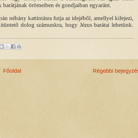
k barátjának örömeiben és gondjaiban egyaránt.
n néhány kattintásra futja az idejéből, amellyel kifejezi,
Kitüntető dolog számunkra, hogy Jézus barátai lehetünk.
Főoldal
Régebbi bejegyzé