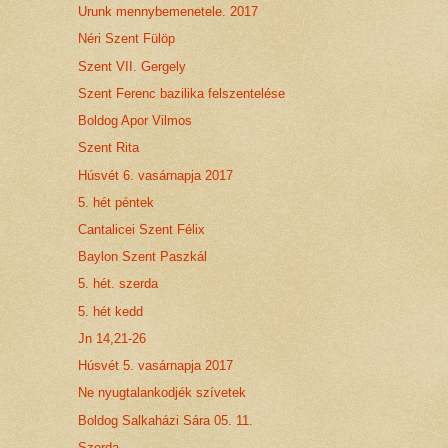
Urunk mennybemenetele. 2017
Néri Szent Fülöp
Szent VII. Gergely
Szent Ferenc bazilika felszentelése
Boldog Apor Vilmos
Szent Rita
Húsvét 6. vasárnapja 2017
5. hét péntek
Cantalicei Szent Félix
Baylon Szent Paszkál
5. hét. szerda
5. hét kedd
Jn 14,21-26
Húsvét 5. vasárnapja 2017
Ne nyugtalankodjék szívetek
Boldog Salkaházi Sára 05. 11.
Szerda