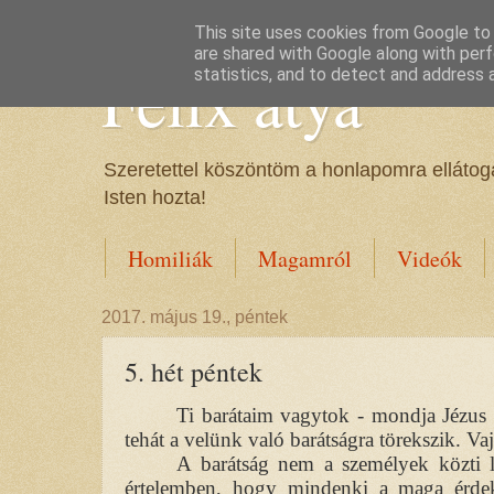
This site uses cookies from Google to d
are shared with Google along with perf
Félix atya
statistics, and to detect and address 
Szeretettel köszöntöm a honlapomra ellátoga
Isten hozta!
Homiliák
Magamról
Videók
2017. május 19., péntek
5. hét péntek
Ti barátaim vagytok - mondja Jézus 
tehát a velünk való barátságra törekszik. Vaj
A barátság nem a személyek közti l
értelemben, hogy mindenki a maga érdeké