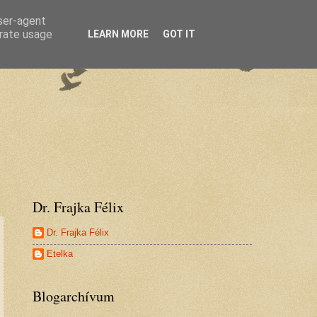
user-agent
erate usage
LEARN MORE
GOT IT
Dr. Frajka Félix
Dr. Frajka Félix
Etelka
Blogarchívum