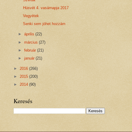
Húsvét 4. vasárnapja 2017
Vegyétek
Senki sem jöhet hozzám
►
április
(22)
►
március
(27)
►
február
(21)
►
január
(21)
►
2016
(266)
►
2015
(200)
►
2014
(90)
Keresés