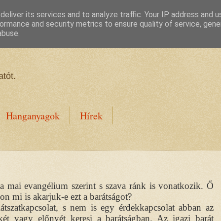
eliver its services and to analyze traffic. Your IP address and 
ormance and security metrics to ensure quality of service, gen
abuse.
tót.
Hanganyagok
Hírek
a mai evangélium szerint s szava ránk is vonatkozik. Ő
on mi is akarjuk-e ezt a barátságot?
átszatkapcsolat, s nem is egy érdekkapcsolat abban az
t vagy előnyét keresi a barátságban. Az igazi barát