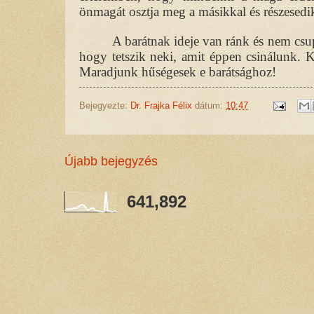
önmagát osztja meg a másikkal és részesedi
A barátnak ideje van ránk és nem csupá
hogy tetszik neki, amit éppen csinálunk. 
Maradjunk hűségesek e barátsághoz!
Bejegyezte:
Dr. Frajka Félix
dátum:
10:47
Újabb bejegyzés
641,892