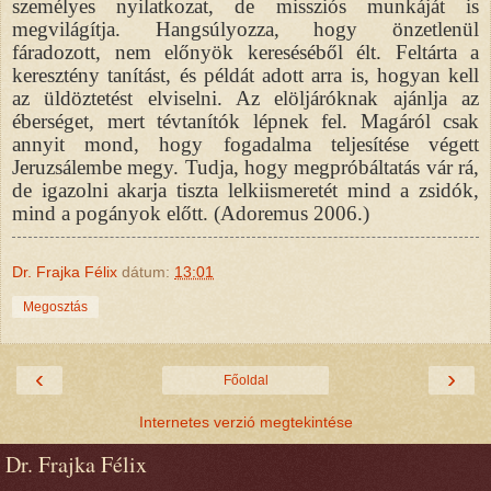
személyes nyilatkozat, de missziós munkáját is
megvilágítja. Hangsúlyozza, hogy önzetlenül
fáradozott, nem előnyök kereséséből élt. Feltárta a
keresztény tanítást, és példát adott arra is, hogyan kell
az üldöztetést elviselni. Az elöljáróknak ajánlja az
éberséget, mert tévtanítók lépnek fel. Magáról csak
annyit mond, hogy fogadalma teljesítése végett
Jeruzsálembe megy. Tudja, hogy megpróbáltatás vár rá,
de igazolni akarja tiszta lelkiismeretét mind a zsidók,
mind a pogányok előtt. (Adoremus 2006.)
Dr. Frajka Félix
dátum:
13:01
Megosztás
‹
›
Főoldal
Internetes verzió megtekintése
Dr. Frajka Félix