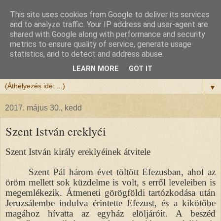
This site uses cookies from Google to deliver its services
Félix atya
and to analyze traffic. Your IP address and user-agent are
shared with Google along with performance and security
metrics to ensure quality of service, generate usage
Szeretettel köszöntöm a honlapomra ellátogatót.
statistics, and to detect and address abuse.
Isten hozta!
LEARN MORE
GOT IT
▼
2017. május 30., kedd
Szent István ereklyéi
Szent István király ereklyéinek átvitele
Szent Pál három évet töltött Efezusban, ahol az
öröm mellett sok küzdelme is volt, s erről leveleiben is
megemlékezik. Átmeneti görögföldi tartózkodása után
Jeruzsálembe indulva érintette Efezust, és a kikötőbe
magához hívatta az egyház elöljáróit. A beszéd