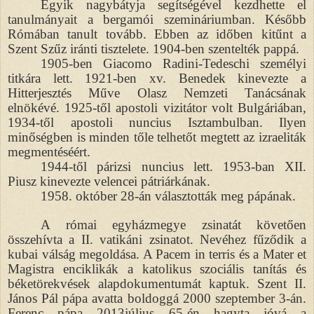
Egyik nagybátyja segítségével kezdhette el
tanulmányait a bergamói szemináriumban. Később
Rómában tanult tovább. Ebben az időben kitűnt a
Szent Szűz iránti tisztelete. 1904-ben szentelték pappá.
1905-ben Giacomo Radini-Tedeschi személyi
titkára lett. 1921-ben xv. Benedek kinevezte a
Hitterjesztés Műve Olasz Nemzeti Tanácsának
elnökévé. 1925-től apostoli vizitátor volt Bulgáriában,
1934-től apostoli nuncius Isztambulban. Ilyen
minőségben is minden tőle telhetőt megtett az izraeliták
megmentéséért.
1944-től párizsi nuncius lett. 1953-ban XII.
Piusz kinevezte velencei pátriárkának.
1958. október 28-án választották meg pápának.
A római egyházmegye zsinatát követően
összehívta a II. vatikáni zsinatot. Nevéhez fűződik a
kubai válság megoldása. A Pacem in terris és a Mater et
Magistra enciklikák a katolikus szociális tanítás és
béketörekvések alapdokumentumát kaptuk. Szent II.
János Pál pápa avatta boldoggá 2000 szeptember 3-án.
Ferenc pápa 2013július 65-én hagyta jóvá a