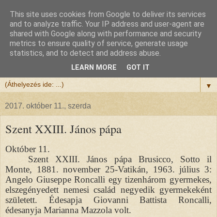
This site uses cookies from Google to deliver its services
Félix atya
and to analyze traffic. Your IP address and user-agent are
shared with Google along with performance and security
metrics to ensure quality of service, generate usage
Szeretettel köszöntöm a honlapomra ellátogatót.
statistics, and to detect and address abuse.
Isten hozta!
LEARN MORE
GOT IT
▼
2017. október 11., szerda
Szent XXIII. János pápa
Október 11.
Szent XXIII. János pápa Brusicco, Sotto il
Monte, 1881. november 25-Vatikán, 1963. július 3:
Angelo Giuseppe Roncalli egy tizenhárom gyermekes,
elszegényedett nemesi család negyedik gyermekeként
született. Édesapja Giovanni Battista Roncalli,
édesanyja Marianna Mazzola volt.