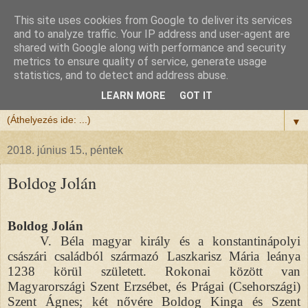
This site uses cookies from Google to deliver its services
Félix atya
and to analyze traffic. Your IP address and user-agent are
shared with Google along with performance and security
metrics to ensure quality of service, generate usage
Szeretettel köszöntöm a honlapomra ellátogatót.
statistics, and to detect and address abuse.
Isten hozta!
LEARN MORE
GOT IT
▼
2018. június 15., péntek
Boldog Jolán
Boldog Jolán
V. Béla magyar király és a konstantinápolyi
császári családból származó Laszkarisz Mária leánya
1238 körül született. Rokonai között van
Magyarországi Szent Erzsébet, és Prágai (Csehországi)
Szent Ágnes; két nővére Boldog Kinga és Szent