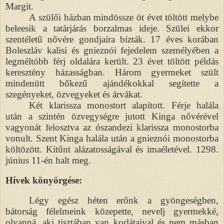
Margit.
A szülői házban mindössze öt évet töltött melybe
beleesik a tatárjárás borzalmas ideje. Szülei ekkor
szentéletű nővére gondjaira bízták. 17 éves korában
Boleszláv kalisi és gnieznói fejedelem személyében a
legméltóbb férj oldalára került. 23 évet töltött példás
keresztény házasságban. Három gyermeket szült
mindenütt bőkezű ajándékokkal segítette a
szegényeket, özvegyeket és árvákat.
Két klarissza monostort alapított. Férje halála
után a szintén özvegységre jutott Kinga nővérével
vagyonát felosztva az ószandezi klarissza monostorba
vonult. Szent Kinga halála után a gnieznói monostorba
költözött. Kitűnt alázatosságával és imaéletével. 1298.
június 11-én halt meg.
Hívek könyörgése:
Légy egész héten erőnk a gyöngeségben,
bátorság félelmeink közepette, nevelj gyermekké,
olyanná, aki tisztában van korlátaival és nem másban