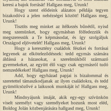
keresi a bajok forrását! Hallgass meg, Urunk!
Hogy szent elődeink alázatos példája tegyen
bizakodóvá a jelen nehézségei között! Hallgass meg,
Urunk!
Tisztíts meg minket az ítélkezés bűnétől, nyisd
meg szemünket, hogy egymásban fölfedezzük és
megszeressük a Te képmásodat, és így szolgáljuk
Országod eljövetelét! Hallgass meg, Urunk!
Hogy a keresztény családok fészkei és forrásai
legyenek az elköteleződésnek: tedd egymás számára
áldássá a házasokat, a szerelmükből származó
gyermekeket, az együtt élő vagy csak egymásról tudó
nemzedékeket! Hallgass meg, Urunk!
Add, hogy egyházad papjai is bizalommal és
szeretettel támaszkodjanak az ilyen családokra, és tedd
gyümölcsözővé a laikusok munkáját is! Hallgass meg,
Urunk!
Mindnyájunk imáját, akik egy-egy szívünkön
viselt személyt vagy személyeket hozunk most eléd,
Boldog Jolán közbenjárására hallgasd meg, Urunk!