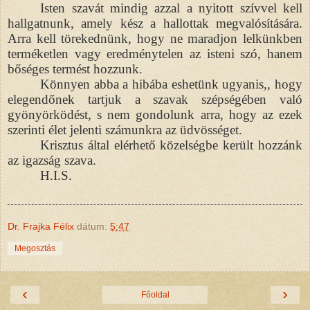
Isten szavát mindig azzal a nyitott szívvel kell
hallgatnunk, amely kész a hallottak megvalósítására.
Arra kell törekednünk, hogy ne maradjon lelkünkben
terméketlen vagy eredménytelen az isteni szó, hanem
bőséges termést hozzunk.
Könnyen abba a hibába eshetünk ugyanis,, hogy
elegendőnek tartjuk a szavak szépségében való
gyönyörködést, s nem gondolunk arra, hogy az ezek
szerinti élet jelenti számunkra az üdvösséget.
Krisztus által elérhető közelségbe került hozzánk
az igazság szava.
H.I.S.
Dr. Frajka Félix
dátum:
5:47
Megosztás
‹
›
Főoldal