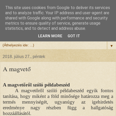
This site uses cookies from Google to deliver its services
Félix atya
and to analyze traffic. Your IP address and user-agent are
shared with Google along with performance and security
metrics to ensure quality of service, generate usage
Szeretettel köszöntöm a honlapomra ellátogatót.
statistics, and to detect and address abuse.
Isten hozta!
LEARN MORE
GOT IT
▼
2018. július 27., péntek
A magvető
A magvetőről szóló példabeszéd
A magvetőről szóló példabeszéd egyik fontos
tanítása, hogy miként a föld minősége határozza meg a
termés mennyiségét, ugyanúgy az igehirdetés
eredménye nagy részben függ a hallgatóság
hozzáállásától.