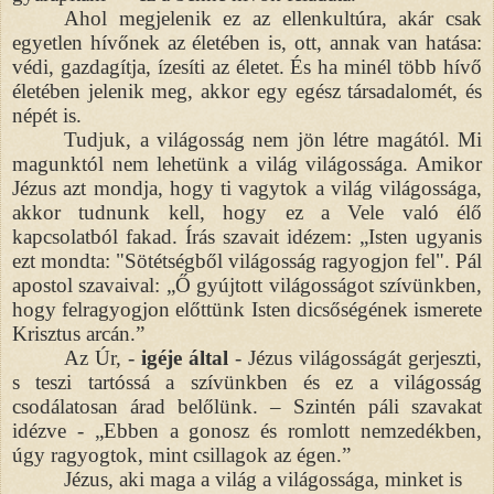
Ahol megjelenik ez az ellenkultúra, akár csak
egyetlen hívőnek az életében is, ott, annak van hatása:
védi, gazdagítja, ízesíti az életet. És ha minél több hívő
életében jelenik meg, akkor egy egész társadalomét, és
népét is.
Tudjuk, a világosság nem jön létre magától. Mi
magunktól nem lehetünk a világ világossága. Amikor
Jézus azt mondja, hogy ti vagytok a világ világossága,
akkor tudnunk kell, hogy ez a Vele való élő
kapcsolatból fakad. Írás szavait idézem: „Isten ugyanis
ezt mondta: "Sötétségből világosság ragyogjon fel". Pál
apostol szavaival: „Ő gyújtott világosságot szívünkben,
hogy felragyogjon előttünk Isten dicsőségének ismerete
Krisztus arcán.”
Az Úr, -
igéje által
- Jézus világosságát gerjeszti,
s teszi tartóssá a szívünkben és ez a világosság
csodálatosan árad belőlünk. – Szintén páli szavakat
idézve - „Ebben a gonosz és romlott nemzedékben,
úgy ragyogtok, mint csillagok az égen.”
Jézus, aki maga a világ a világossága, minket is