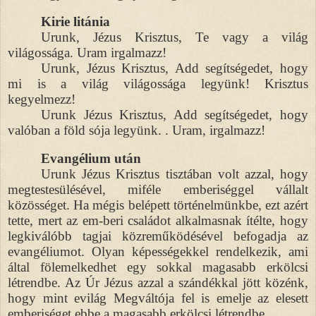
Kirie litánia
Urunk, Jézus Krisztus, Te vagy a világ
világossága. Uram irgalmazz!
Urunk, Jézus Krisztus, Add segítségedet, hogy
mi is a világ világossága legyünk! Krisztus
kegyelmezz!
Urunk Jézus Krisztus, Add segítségedet, hogy
valóban a föld sója legyünk. . Uram, irgalmazz!
Evangélium után
Urunk Jézus Krisztus tisztában volt azzal, hogy
megtestesülésével, miféle emberiséggel vállalt
közösséget. Ha mégis belépett történelmünkbe, ezt azért
tette, mert az em-beri családot alkalmasnak ítélte, hogy
legkiválóbb tagjai közreműködésével befogadja az
evangéliumot. Olyan képességekkel rendelkezik, ami
által fölemelkedhet egy sokkal magasabb erkölcsi
létrendbe. Az Úr Jézus azzal a szándékkal jött közénk,
hogy mint evilág Megváltója fel is emelje az elesett
emberiséget ebbe a magasabb erkölcsi létrendbe.