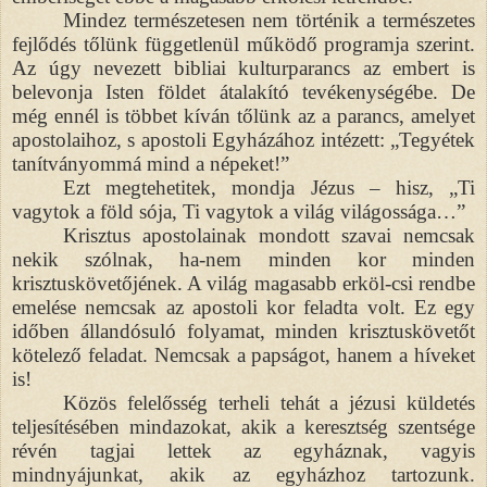
Mindez természetesen nem történik a természetes
fejlődés tőlünk függetlenül működő programja szerint.
Az úgy nevezett bibliai kulturparancs az embert is
belevonja Isten földet átalakító tevékenységébe. De
még ennél is többet kíván tőlünk az a parancs, amelyet
apostolaihoz, s apostoli Egyházához intézett: „Tegyétek
tanítványommá mind a népeket!”
Ezt megtehetitek, mondja Jézus – hisz, „Ti
vagytok a föld sója, Ti vagytok a világ világossága…”
Krisztus apostolainak mondott szavai nemcsak
nekik szólnak, ha-nem minden kor minden
krisztuskövetőjének. A világ magasabb erköl-csi rendbe
emelése nemcsak az apostoli kor feladta volt. Ez egy
időben állandósuló folyamat, minden krisztuskövetőt
kötelező feladat. Nemcsak a papságot, hanem a híveket
is!
Közös felelősség terheli tehát a jézusi küldetés
teljesítésében mindazokat, akik a keresztség szentsége
révén tagjai lettek az egyháznak, vagyis
mindnyájunkat, akik az egyházhoz tartozunk.