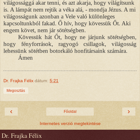
világossággá akar tenni, és azt akarja, hogy világítsunk
is. A lámpát nem rejtik a véka alá, - mondja Jézus. A mi
világosságunk azonban a Vele való különleges
kapcsoltunkból fakad. Ő hív, hogy kövessük Őt. Aki
engem követ, nem jár sötétségben.
Kövessük hát Őt, hogy ne járjunk sötétségben,
hogy fényforrások, ragyogó csillagok, világosság
lehessünk sötétben botorkáló honfitársaink számára.
Ámen
Dr. Frajka Félix
dátum:
5:21
Megosztás
‹
›
Főoldal
Internetes verzió megtekintése
Dr. Frajka Félix