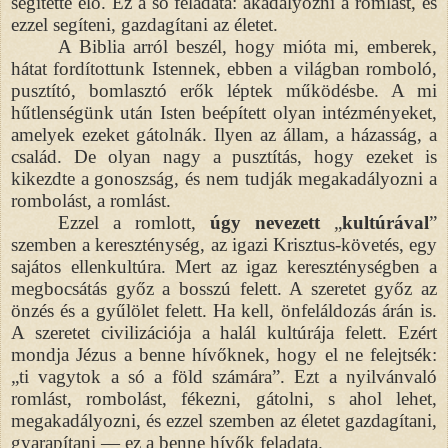
segítette elő. Ez a só feladata: akadályozni a romlást, és
ezzel segíteni, gazdagítani az életet.
A Biblia arról beszél, hogy mióta mi, emberek,
hátat fordítottunk Istennek, ebben a világban romboló,
pusztító, bomlasztó erők léptek működésbe. A mi
hűtlenségünk után Isten beépített olyan intézményeket,
amelyek ezeket gátolnák. Ilyen az állam, a házasság, a
család. De olyan nagy a pusztítás, hogy ezeket is
kikezdte a gonoszság, és nem tudják megakadályozni a
rombolást, a romlást.
Ezzel a romlott,
úgy nevezett
„
kultúrával
”
szemben a kereszténység, az igazi Krisztus-követés, egy
sajátos ellenkultúra. Mert az igaz kereszténységben a
megbocsátás győz a bosszú felett. A szeretet győz az
önzés és a gyűlölet felett. Ha kell, önfeláldozás árán is.
A szeretet civilizációja a halál kultúrája felett. Ezért
mondja Jézus a benne hívőknek, hogy el ne felejtsék:
„ti vagytok a só a föld számára”. Ezt a nyilvánvaló
romlást, rombolást, fékezni, gátolni, s ahol lehet,
megakadályozni, és ezzel szemben az életet gazdagítani,
gyarapítani — ez a benne hívők feladata.