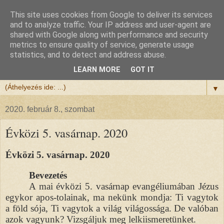
This site uses cookies from Google to deliver its services
Félix atya
and to analyze traffic. Your IP address and user-agent are
shared with Google along with performance and security
metrics to ensure quality of service, generate usage
Szeretettel köszöntöm a honlapomra ellátogatót.
statistics, and to detect and address abuse.
Isten hozta!
LEARN MORE
GOT IT
▼
2020. február 8., szombat
Évközi 5. vasárnap. 2020
Évközi 5. vasárnap. 2020
Bevezetés
A mai évközi 5. vasárnap evangéliumában Jézus
egykor apos-tolainak, ma nekünk mondja: Ti vagytok
a föld sója, Ti vagytok a világ világossága. De valóban
azok vagyunk? Vizsgáljuk meg lelkiismeretünket.