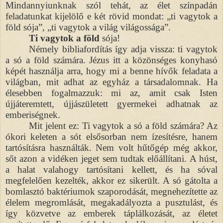
Mindannyiunknak szól tehát, az élet színpadán
feladatunkat kijelölő e két rövid mondat: „ti vagytok a
föld sója”, „ti vagytok a világ világossága”.
Ti vagytok a föld
sója!
Némely bibliafordítás így adja vissza: ti vagytok
a só a föld számára. Jézus itt a közönséges konyhasó
képét használja arra, hogy mi a benne hívők feladata a
világban, mit adhat az egyház a társadalomnak. Ha
élesebben fogalmazzuk: mi az, amit csak Isten
újjáteremtett, újjászületett gyermekei adhatnak az
emberiségnek.
Mit jelent ez: Ti vagytok a só a föld számára? Az
ókori keleten a sót elsősorban nem ízesítésre, hanem
tartósításra használták. Nem volt hűtőgép még akkor,
sőt azon a vidéken jeget sem tudtak előállítani. A húst,
a halat valahogy tartósítani kellett, és ha sóval
megfelelően kezelték, akkor ez sikerült. A só gátolta a
bomlasztó baktériumok szaporodását, megnehezítette az
élelem megromlását, megakadályozta a pusztulást, és
így közvetve az emberek táplálkozását, az életet