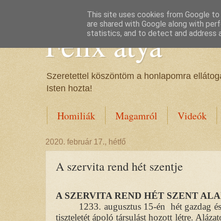
This site uses cookies from Google to d
are shared with Google along with perf
Félix atya
statistics, and to detect and address 
Szeretettel köszöntöm a honlapomra ellátoga
Isten hozta!
Homiliák
Magamról
Videók
2020. február 17., hétfő
A szervita rend hét szentje
A SZERVITA REND HÉT SZENT AL
1233. augusztus 15-én
hét gazdag és
tiszteletét ápoló társulást hozott létre. Aláza