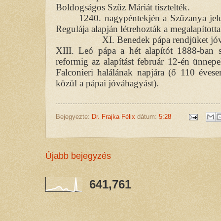
Boldogságos Szűz Máriát tisztelték.
1240. nagypéntekjén a Szűzanya jelen
Regulája alapján létrehozták a megalapította
XI. Benedek pápa rendjüket jó
XIII. Leó pápa a hét alapítót 1888-ban sz
reformig az alapítást február 12-én ünnepe
Falconieri halálának napjára (ő 110 éves
közül a pápai jóváhagyást).
Bejegyezte:
Dr. Frajka Félix
dátum:
5:28
Újabb bejegyzés
641,761