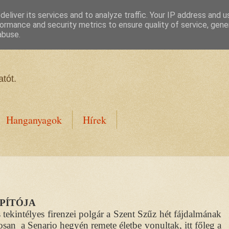
eliver its services and to analyze traffic. Your IP address and 
ormance and security metrics to ensure quality of service, gen
abuse.
tót.
Hanganyagok
Hírek
APÍTÓJA
 tekintélyes firenzei polgár a Szent Szűz hét fájdalmának
tosan
a Senario hegyén remete életbe vonultak, itt főleg a