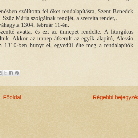
ésben szólította fel őket rendalapításra, Szent Benedek
Szűz Mária szolgáinak rendjét, a szervita rendet,.
váhagyta 1304. február 11-én.
entté avatta, és ezt az ünnepet rendelte. A liturgikus
ltük. Akkor az ünnep átkerült az egyik alapító, Alessio
en 1310-ben hunyt el, egyedül élte meg a rendalapítók
Főoldal
Régebbi bejegyzé