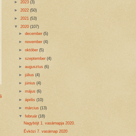
►
2023
(3)
►
2022
(50)
►
2021
(53)
▼
2020
(107)
►
december
(5)
►
november
(4)
►
október
(5)
►
szeptember
(4)
►
augusztus
(6)
►
július
(4)
►
június
(4)
►
május
(6)
s
►
április
(10)
►
március
(13)
▼
február
(18)
Nagyböjt 1. vasárnapja 2020.
Évközi 7. vasárnap 2020