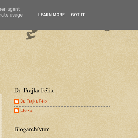
user-agent
erate usage
LEARN MORE
GOT IT
Dr. Frajka Félix
Dr. Frajka Félix
Etelka
Blogarchívum