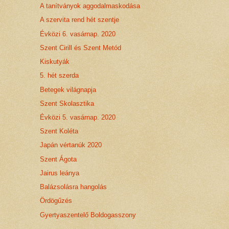
A tanítványok aggodalmaskodása
A szervita rend hét szentje
Évközi 6. vasárnap. 2020
Szent Cirill és Szent Metód
Kiskutyák
5. hét szerda
Betegek világnapja
Szent Skolasztika
Évközi 5. vasárnap. 2020
Szent Koléta
Japán vértanúk 2020
Szent Ágota
Jairus leánya
Balázsolásra hangolás
Ördögűzés
Gyertyaszentelő Boldogasszony