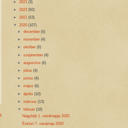
►
2023
(3)
►
2022
(50)
►
2021
(53)
▼
2020
(107)
►
december
(5)
►
november
(4)
►
október
(5)
►
szeptember
(4)
►
augusztus
(6)
►
július
(4)
►
június
(4)
►
május
(6)
►
április
(10)
►
március
(13)
▼
február
(18)
s
Nagyböjt 1. vasárnapja 2020.
Évközi 7. vasárnap 2020