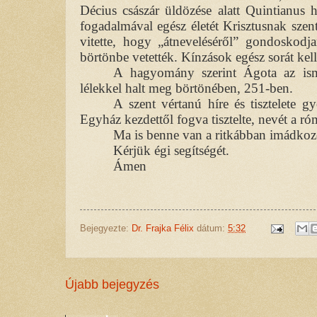
Décius császár üldözése alatt Quintianus he
fogadalmával egész életét Krisztusnak szente
vitette, hogy „átneveléséről” gondoskodja
börtönbe vetették. Kínzások egész sorát kell
A hagyomány szerint Ágota az ism
lélekkel halt meg börtönében, 251-ben.
A szent vértanú híre és tisztelete g
Egyház kezdettől fogva tisztelte, nevét a ró
Ma is benne van a ritkábban imádkoz
Kérjük égi segítségét.
Ámen
Bejegyezte:
Dr. Frajka Félix
dátum:
5:32
Újabb bejegyzés