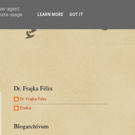
user-agent
erate usage
LEARN MORE
GOT IT
Dr. Frajka Félix
Dr. Frajka Félix
Etelka
Blogarchívum