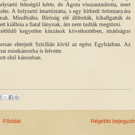
lytartó feleségül kérte, de Ágota visszautasította, mert
lte. A helytartó letartóztatta, s egy hírhedt örömtanyára
nak. Mindhiába. Bíróság elé állították, kihallgatták és
ett kiállnia a fiatal lánynak, ám nem tudták megtörni.
étlődő kegyetlen kínzások következtében, imádságos
yorsan elterjedt Szicílián kívül az egész Egyházban. Az
mai misekánonba is felvette.
ott első kánonban.
Főoldal
Régebbi bejegyzé