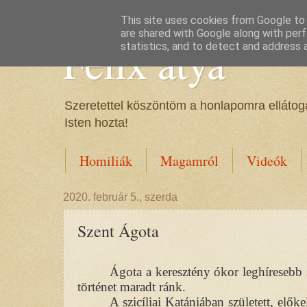
This site uses cookies from Google to d
are shared with Google along with perf
Félix atya
statistics, and to detect and address 
Szeretettel köszöntöm a honlapomra ellátoga
Isten hozta!
Homiliák
Magamról
Videók
2020. február 5., szerda
Szent Ágota
Ágota a keresztény ókor leghíresebb s
történet maradt ránk.
A szicíliai Katániában született, elő