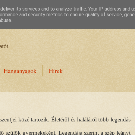
eliver its services and to analyze traffic. Your IP address and 
ormance and security metrics to ensure quality of service, gen
abuse.
tót.
Hanganyagok
Hírek
zentjei közé tartozik. Életéről és haláláról több legendás
kelő szülők gyermekeként. Legendája szerint a szép leányt