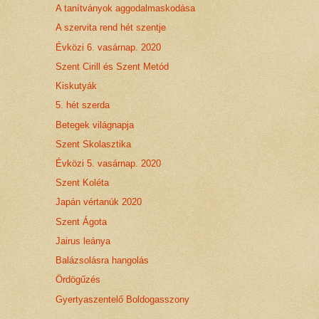
A tanítványok aggodalmaskodása
A szervita rend hét szentje
Évközi 6. vasárnap. 2020
Szent Cirill és Szent Metód
Kiskutyák
5. hét szerda
Betegek világnapja
Szent Skolasztika
Évközi 5. vasárnap. 2020
Szent Koléta
Japán vértanúk 2020
Szent Ágota
Jairus leánya
Balázsolásra hangolás
Ördögűzés
Gyertyaszentelő Boldogasszony