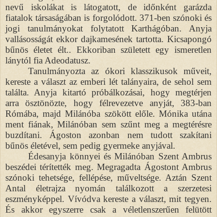
nevű iskolákat is látogatott, de időnként garázda
fiatalok társaságában is forgolódott. 371-ben szónoki és
jogi tanulmányokat folytatott Karthágóban. Anyja
vallásosságát ekkor dajkamesének tartotta. Kicsapongó
bűnös életet élt.. Ekkoriban született egy ismeretlen
lánytól fia Adeodatusz.
Tanulmányozta az ókori klasszikusok műveit,
kereste a választ az emberi lét talányaira, de sehol sem
találta. Anyja kitartó próbálkozásai, hogy megtérjen
arra ösztönözte, hogy félrevezetve anyját, 383-ban
Rómába, majd Milánóba szökött előle. Mónika utána
ment fiának, Milánóban sem szűnt meg a megtérésre
buzdítani. Ágoston azonban nem tudott szakítani
bűnös életével, sem pedig gyermeke anyjával.
Édesanyja könnyei és Milánóban Szent Ambrus
beszédei térítették meg. Megragadta Ágostont Ambrus
szónoki tehetsége, fellépése, műveltsége. Aztán Szent
Antal életrajza nyomán találkozott a szerzetesi
eszményképpel. Vívódva kereste a választ, mit tegyen.
És akkor egyszerre csak a véletlenszerűen felütött