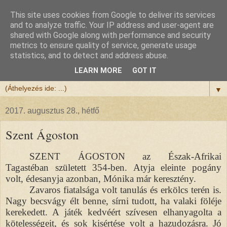
This site uses cookies from Google to deliver its services
Félix atya
and to analyze traffic. Your IP address and user-agent are
shared with Google along with performance and security
metrics to ensure quality of service, generate usage
Szeretettel köszöntöm a honlapomra ellátogatót.
statistics, and to detect and address abuse.
Isten hozta!
LEARN MORE
GOT IT
▼
2017. augusztus 28., hétfő
Szent Ágoston
SZENT ÁGOSTON az Észak-Afrikai
Tagastéban született 354-ben. Atyja eleinte pogány
volt, édesanyja azonban, Mónika már keresztény.
Zavaros fiatalsága volt tanulás és erkölcs terén is.
Nagy becsvágy élt benne, sírni tudott, ha valaki föléje
kerekedett. A játék kedvéért szívesen elhanyagolta a
kötelességeit, és sok kisértése volt a hazudozásra. Jó