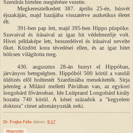
Szentírás hirtelen megtérésre vezette.
Megkeresztelkedett 387. április 25-én, húsvét
éjszakáján, majd hazájába visszatérve aszketikus életet
élt.
391-ben pap lett, majd 395-ben Hippo püspöke.
Szavaival és írásaival az igaz hit védelmezője volt.
Hívei példaképe lett, besszedéivel és írásaival nevelte
őket. Küzdött kora tévedései ellen, és az igaz hitet
bölcsen világította meg.
430. augusztus 28-án hunyt el Hippóban,
járványos betegségben. Hippóból 500 körül a vandál
üldözés elől holttestét Szardíniába menekítették. Sírja
jelenleg a Milánó melletti Páviában van, az egykori
longobárd fővárosban. Ide Luitprand Longobárd király
hozatta 740 körül. A kései századok a "kegyelem
doktora" címet adományozták neki.
Dr. Frajka Félix
dátum:
9:17
Megosztás