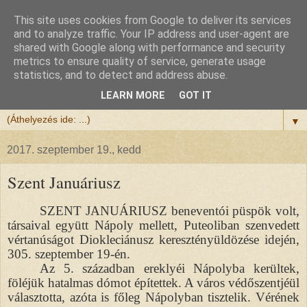
This site uses cookies from Google to deliver its services
Félix atya
and to analyze traffic. Your IP address and user-agent are
shared with Google along with performance and security
metrics to ensure quality of service, generate usage
Szeretettel köszöntöm a honlapomra ellátogatót.
statistics, and to detect and address abuse.
Isten hozta!
LEARN MORE
GOT IT
▼
2017. szeptember 19., kedd
Szent Januáriusz
SZENT JANUÁRIUSZ beneventói püspök volt,
társaival együtt Nápoly mellett, Puteoliban szenvedett
vértanúságot Diokleciánusz keresztényüldözése idején,
305. szeptember 19-én.
Az 5. században ereklyéi Nápolyba kerültek,
föléjük hatalmas dómot építettek. A város védőszentjéül
választotta, azóta is főleg Nápolyban tisztelik. Vérének