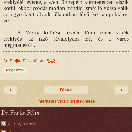
ereklyéjét évente, a szent ünnepein körmenetben viszik
körül: ekkor csodás módon mindig ismét folyóssá válik
az egyébként alvadt állapotban lévő két ampolnányi
vér.
A Vezúv kitörései esetén több ízben vitték
ereklyéit az izzó lávafolyam elé, és a város
megmenekült.
Dr. Frajka Félix
dátum:
8:42
Megosztás
‹
›
Főoldal
Internetes verzió megtekintése
Dr. Frajka Félix
Dr. Frajka Félix