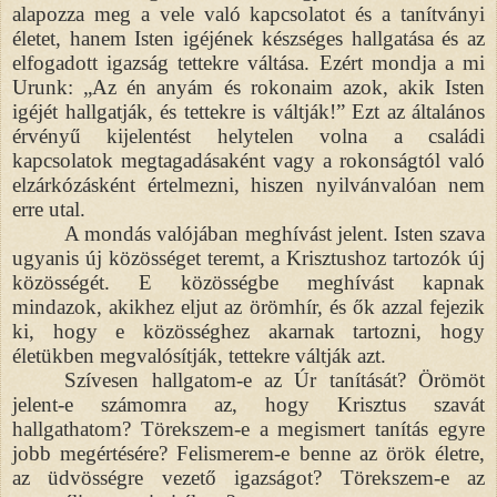
alapozza meg a vele való kapcsolatot és a tanítványi
életet, hanem Isten igéjének készséges hallgatása és az
elfogadott igazság tettekre váltása. Ezért mondja a mi
Urunk: „Az én anyám és rokonaim azok, akik Isten
igéjét hallgatják, és tettekre is váltják!” Ezt az általános
érvényű kijelentést helytelen volna a családi
kapcsolatok megtagadásaként vagy a rokonságtól való
elzárkózásként értelmezni, hiszen nyilvánvalóan nem
erre utal.
A mondás valójában meghívást jelent. Isten szava
ugyanis új közösséget teremt, a Krisztushoz tartozók új
közösségét. E közösségbe meghívást kapnak
mindazok, akikhez eljut az örömhír, és ők azzal fejezik
ki, hogy e közösséghez akarnak tartozni, hogy
életükben megvalósítják, tettekre váltják azt.
Szívesen hallgatom-e az Úr tanítását? Örömöt
jelent-e számomra az, hogy Krisztus szavát
hallgathatom? Törekszem-e a megismert tanítás egyre
jobb megértésére? Felismerem-e benne az örök életre,
az üdvösségre vezető igazságot? Törekszem-e az