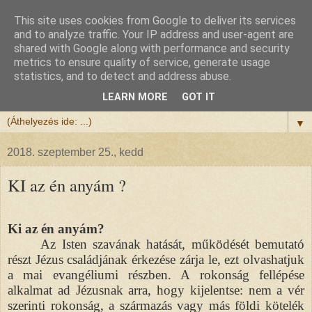
This site uses cookies from Google to deliver its services
Félix atya
and to analyze traffic. Your IP address and user-agent are
shared with Google along with performance and security
metrics to ensure quality of service, generate usage
Szeretettel köszöntöm a honlapomra ellátogatót.
statistics, and to detect and address abuse.
Isten hozta!
LEARN MORE
GOT IT
▼
2018. szeptember 25., kedd
KI az én anyám ?
Ki az én anyám?
Az Isten szavának hatását, működését bemutató
részt Jézus családjának érkezése zárja le, ezt olvashatjuk
a mai evangéliumi részben. A rokonság fellépése
alkalmat ad Jézusnak arra, hogy kijelentse: nem a vér
szerinti rokonság, a származás vagy más földi kötelék