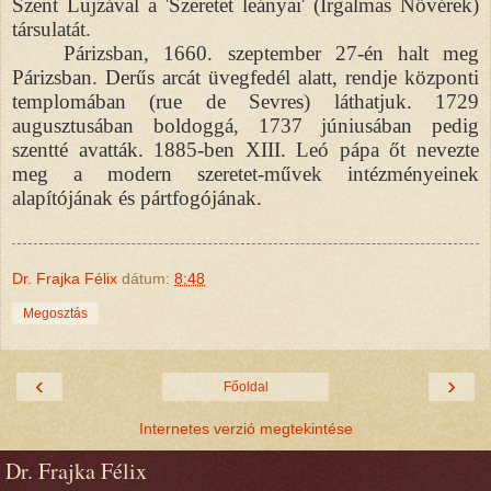
Szent Lujzával a 'Szeretet leányai' (Irgalmas Nővérek)
társulatát.
Párizsban, 1660. szeptember 27-én halt meg
Párizsban. Derűs arcát üvegfedél alatt, rendje központi
templomában (rue de Sevres) láthatjuk. 1729
augusztusában boldoggá, 1737 júniusában pedig
szentté avatták. 1885-ben XIII. Leó pápa őt nevezte
meg a modern szeretet-művek intézményeinek
alapítójának és pártfogójának.
Dr. Frajka Félix
dátum:
8:48
Megosztás
‹
›
Főoldal
Internetes verzió megtekintése
Dr. Frajka Félix