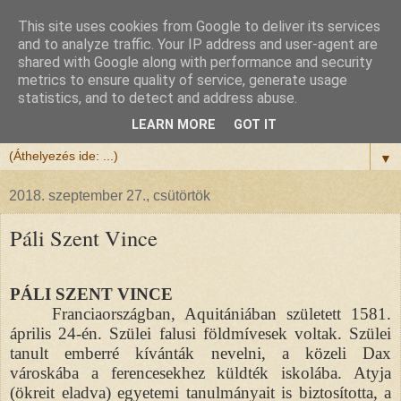
This site uses cookies from Google to deliver its services
Félix atya
and to analyze traffic. Your IP address and user-agent are
shared with Google along with performance and security
metrics to ensure quality of service, generate usage
Szeretettel köszöntöm a honlapomra ellátogatót.
statistics, and to detect and address abuse.
Isten hozta!
LEARN MORE
GOT IT
▼
2018. szeptember 27., csütörtök
Páli Szent Vince
PÁLI SZENT VINCE
Franciaországban, Aquitániában született 1581.
április 24-én. Szülei falusi földmívesek voltak. Szülei
tanult emberré kívánták nevelni, a közeli Dax
városkába a ferencesekhez küldték iskolába. Atyja
(ökreit eladva) egyetemi tanulmányait is biztosította, a