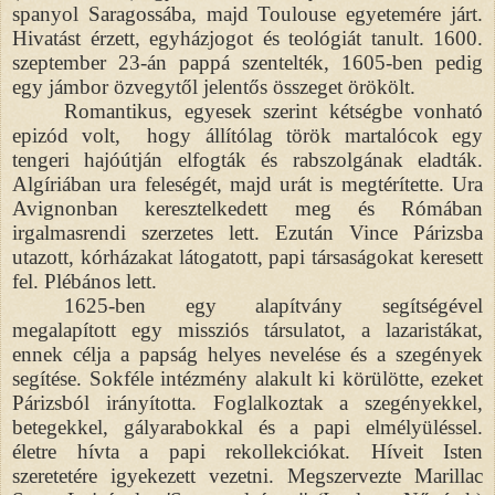
spanyol Saragossába, majd Toulouse egyetemére járt.
Hivatást érzett, egyházjogot és teológiát tanult. 1600.
szeptember 23-án pappá szentelték, 1605-ben pedig
egy jámbor özvegytől jelentős összeget örökölt.
Romantikus, egyesek szerint kétségbe vonható
epizód volt,
hogy állítólag török martalócok egy
tengeri hajóútján elfogták és rabszolgának eladták.
Algíriában ura feleségét, majd urát is megtérítette. Ura
Avignonban keresztelkedett meg és Rómában
irgalmasrendi szerzetes lett. Ezután Vince Párizsba
utazott, kórházakat látogatott, papi társaságokat keresett
fel. Plébános lett.
1625-ben egy alapítvány segítségével
megalapított egy missziós társulatot, a lazaristákat,
ennek célja a papság helyes nevelése és a szegények
segítése. Sokféle intézmény alakult ki körülötte, ezeket
Párizsból irányította. Foglalkoztak a szegényekkel,
betegekkel, gályarabokkal és a papi elmélyüléssel.
életre hívta a papi rekollekciókat. Híveit Isten
szeretetére igyekezett vezetni. Megszervezte Marillac