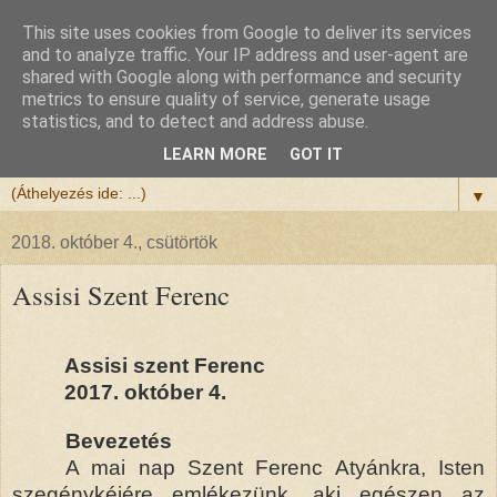
This site uses cookies from Google to deliver its services
Félix atya
and to analyze traffic. Your IP address and user-agent are
shared with Google along with performance and security
metrics to ensure quality of service, generate usage
Szeretettel köszöntöm a honlapomra ellátogatót.
statistics, and to detect and address abuse.
Isten hozta!
LEARN MORE
GOT IT
▼
2018. október 4., csütörtök
Assisi Szent Ferenc
Assisi szent Ferenc
2017. október 4.
Bevezetés
A mai nap Szent Ferenc Atyánkra, Isten
szegénykéjére emlékezünk, aki egészen az