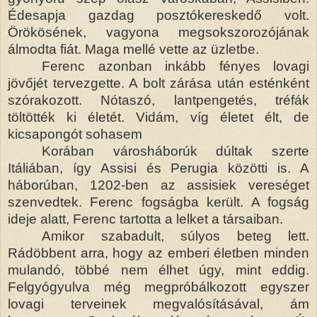
Édesapja gazdag posztókereskedő volt.
Örökösének, vagyona megsokszorozójának
álmodta fiát. Maga mellé vette az üzletbe.
Ferenc azonban inkább fényes lovagi
jövőjét tervezgette. A bolt zárása után esténként
szórakozott. Nótaszó, lantpengetés, tréfák
töltötték ki életét. Vidám, víg életet élt, de
kicsapongót sohasem
Korában városháborúk dúltak szerte
Itáliában, így Assisi és Perugia közötti is. A
háborúban, 1202-ben az assisiek vereséget
szenvedtek. Ferenc fogságba került. A fogság
ideje alatt, Ferenc tartotta a lelket a társaiban.
Amikor szabadult, súlyos beteg lett.
Rádöbbent arra, hogy az emberi életben minden
mulandó, többé nem élhet úgy, mint eddig.
Felgyógyulva még megpróbálkozott egyszer
lovagi terveinek megvalósításával, ám