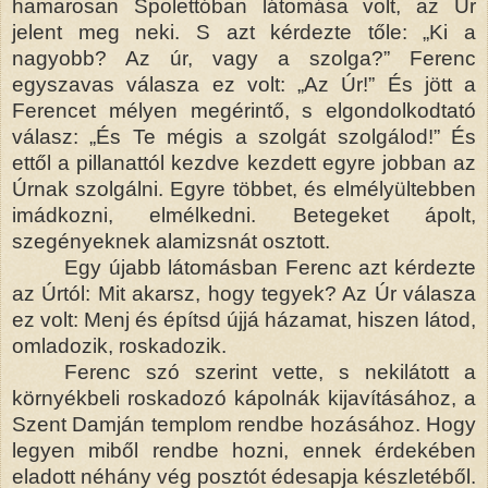
hamarosan Spolettóban látomása volt, az Úr
jelent meg neki. S azt kérdezte tőle: „Ki a
nagyobb? Az úr, vagy a szolga?” Ferenc
egyszavas válasza ez volt: „Az Úr!” És jött a
Ferencet mélyen megérintő, s elgondolkodtató
válasz: „És Te mégis a szolgát szolgálod!” És
ettől a pillanattól kezdve kezdett egyre jobban az
Úrnak szolgálni. Egyre többet, és elmélyültebben
imádkozni, elmélkedni. Betegeket ápolt,
szegényeknek alamizsnát osztott.
Egy újabb látomásban Ferenc azt kérdezte
az Úrtól: Mit akarsz, hogy tegyek? Az Úr válasza
ez volt: Menj és építsd újjá házamat, hiszen látod,
omladozik, roskadozik.
Ferenc szó szerint vette, s nekilátott a
környékbeli roskadozó kápolnák kijavításához, a
Szent Damján templom rendbe hozásához. Hogy
legyen miből rendbe hozni, ennek érdekében
eladott néhány vég posztót édesapja készletéből.