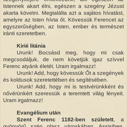
Istennek akart élni, egészen a szegény Jézust
akarta követni. Megtalálta azt a sajátos hívatást,
amelyre az Isten hívta őt. Kövessük Ferencet az
egyszerűségben, az Isten, ember és természet
iránti szeretetben.
Kirié litánia
Urunk! Bocsásd meg, hogy mi csak
megcsodáljuk, de nem követjük igaz szívvel
Ferenc atyánk életét. Uram irgalmazz!
Urunk! Add, hogy kövessük Őt a szegények
és koldusok szeretettében és segítésében.
Urunk! Add, hogy mi is testvérünkként és
nővérünkért szeressük a teremtett világ lényeit.
Uram irgalmazz!
Evangélium után
Szent Ferenc 1182-ben született
, a
gyönyörű szép olasz városkában, Assisiben.