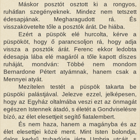
Máskor posztót osztott ki a rongyos,
ruhátlan szegényeknek. Mindez nem tetszett
édesapjának. Megharagudott rá. És
visszakövetelte tőle a posztók árát. De hiába.
Ezért a püspök elé hurcolta, kérve a
püspököt, hogy ő parancsoljon rá, hogy adja
vissza a posztók árát. Ferenc ekkor ledobta
édesapja lába elé magáról a tőle kapott díszes
ruháját, mondván: Többé nem mondom
Bernardone Pétert atyámnak, hanem csak a
Mennyei atyát.
Mezítelen testét a püspök takarta be
püspöki palástjával. Jelezve ezzel, jelképesen,
hogy az Egyház oltalmába veszi ezt az önmagát
egészen Istennek átadó, s életét a Gondviselésre
bízó, az élet elesettjeit segítő fiatalembert.
És nem haza, hanem a magányba és az
élet elesettjei közé ment. Mint Isten bolondja,
dalos kedvű trubadúrja járta Umbria utcáit, s