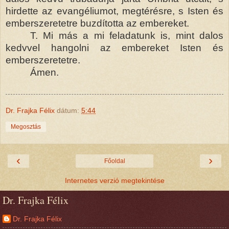
hirdette az evangéliumot, megtérésre, s Isten és
emberszeretetre buzdította az embereket.
T. Mi más a mi feladatunk is, mint dalos
kedvvel hangolni az embereket Isten és
emberszeretetre.
Ámen.
Dr. Frajka Félix
dátum:
5:44
Megosztás
‹
›
Főoldal
Internetes verzió megtekintése
Dr. Frajka Félix
Dr. Frajka Félix