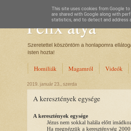
This site uses cookies from Google to d
are shared with Google along with perf
Félix atya
statistics, and to detect and address 
Szeretettel köszöntöm a honlapomra ellátoga
Isten hozta!
Homiliák
Magamról
Videók
2019. január 23., szerda
A keresztények egysége
A keresztények egysége
Jézus nem sokkal halála előtt imádkoz
Ha megnézzük a kereszténység 2000 év