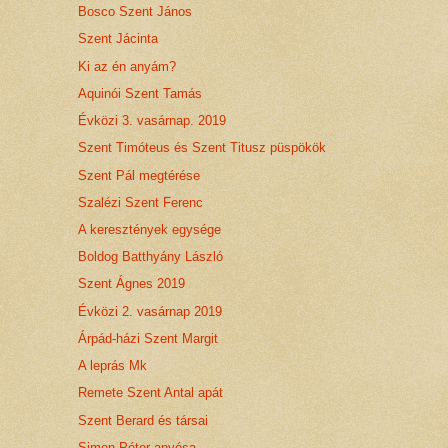
Bosco Szent János
Szent Jácinta
Ki az én anyám?
Aquinói Szent Tamás
Évközi 3. vasárnap. 2019
Szent Timóteus és Szent Titusz püspökök
Szent Pál megtérése
Szalézi Szent Ferenc
A keresztények egysége
Boldog Batthyány László
Szent Ágnes 2019
Évközi 2. vasárnap 2019
Árpád-házi Szent Margit
A leprás Mk
Remete Szent Antal apát
Szent Berard és társai
Simon Péter anyósa