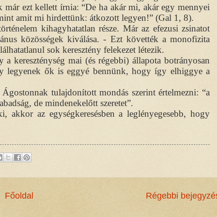
k már ezt kellett írnia: “De ha akár mi, akár egy mennyei
nt amit mi hirdettünk: átkozott legyen!” (Gal 1, 8).
örténelem kihagyhatatlan része. Már az efezusi zsinatot
ánus közösségek kiválása. - Ezt követték a monofizita
lhatatlanul sok keresztény felekezet létezik.
y a kereszténység mai (és régebbi) állapota botrányosan
gy legyenek ők is eggyé bennünk, hogy így elhiggye a
 Ágostonnak tulajdonított mondás szerint értelmezni: “a
badság, de mindenekelőtt szeretet”.
ki, akkor az egységkeresésben a leglényegesebb, hogy
Főoldal
Régebbi bejegyzé