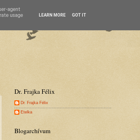
user-agent
erate usage
LEARN MORE
GOT IT
Dr. Frajka Félix
Dr. Frajka Félix
Etelka
Blogarchívum