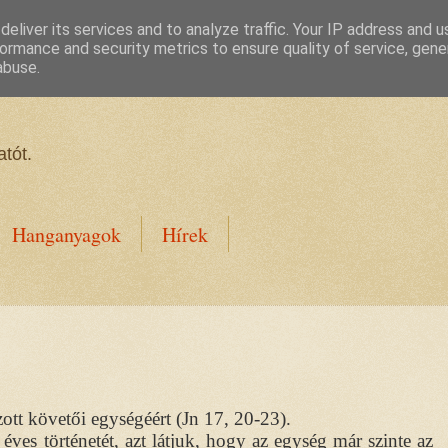
eliver its services and to analyze traffic. Your IP address and 
ormance and security metrics to ensure quality of service, gen
abuse.
tót.
Hanganyagok
Hírek
ott követői egységéért (Jn 17, 20-23).
es történetét, azt látjuk, hogy az egység már szinte az