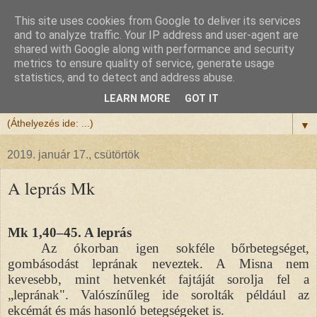
This site uses cookies from Google to deliver its services
Félix atya
and to analyze traffic. Your IP address and user-agent are
shared with Google along with performance and security
metrics to ensure quality of service, generate usage
Szeretettel köszöntöm a honlapomra ellátogatót.
statistics, and to detect and address abuse.
Isten hozta!
LEARN MORE
GOT IT
▼
2019. január 17., csütörtök
A leprás Mk
Mk 1,40–45. A leprás
Az ókorban igen sokféle bőrbetegséget,
gombásodást leprának neveztek. A Misna nem
kevesebb, mint hetvenkét fajtáját sorolja fel a
„leprának". Valószínűleg ide sorolták például az
ekcémát és más hasonló betegségeket is.