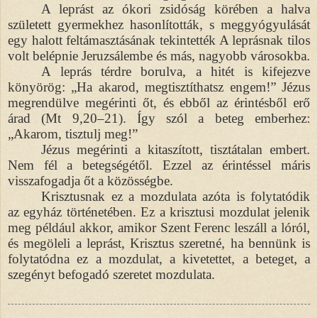
A leprást az ókori zsidóság körében a halva
született gyermekhez hasonlították, s meggyógyulását
egy halott feltámasztásának tekintették A leprásnak tilos
volt belépnie Jeruzsálembe és más, nagyobb városokba.
A leprás térdre borulva, a hitét is kifejezve
könyörög: „Ha akarod, megtisztíthatsz engem!” Jézus
megrendülve megérinti őt, és ebből az érintésből erő
árad (Mt 9,20–21). Így szól a beteg emberhez:
„Akarom, tisztulj meg!”
Jézus megérinti a kitaszított, tisztátalan embert.
Nem fél a betegségétől. Ezzel az érintéssel máris
visszafogadja őt a közösségbe.
Krisztusnak ez a mozdulata azóta is folytatódik
az egyház történetében. Ez a krisztusi mozdulat jelenik
meg például akkor, amikor Szent Ferenc leszáll a lóról,
és megöleli a leprást, Krisztus szeretné, ha bennünk is
folytatódna ez a mozdulat, a kivetettet, a beteget, a
szegényt befogadó szeretet mozdulata.