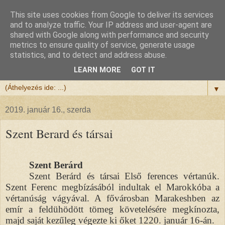
This site uses cookies from Google to deliver its services
Félix atya
and to analyze traffic. Your IP address and user-agent are
shared with Google along with performance and security
metrics to ensure quality of service, generate usage
Szeretettel köszöntöm a honlapomra ellátogatót.
statistics, and to detect and address abuse.
Isten hozta!
LEARN MORE
GOT IT
▼
2019. január 16., szerda
Szent Berard és társai
Szent Berárd
Szent Berárd és társai Első ferences vértanúk.
Szent Ferenc megbízásából indultak el Marokkóba a
vértanúság vágyával. A fővárosban Marakeshben az
emír a feldühödött tömeg követelésére megkínozta,
majd saját kezűleg végezte ki őket 1220. január 16-án.