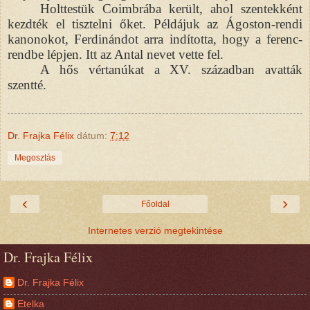
Holttestük Coimbrába került, ahol szentekként
kezdték el tisztelni őket. Példájuk az Ágoston-rendi
kanonokot, Ferdinándot arra indította, hogy a ferenc-
rendbe lépjen. Itt az Antal nevet vette fel.
A hős vértanúkat a XV. században avatták
szentté.
Dr. Frajka Félix
dátum:
7:12
Megosztás
‹
›
Főoldal
Internetes verzió megtekintése
Dr. Frajka Félix
Dr. Frajka Félix
Etelka