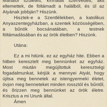
Máriától
született, kínhalált szenvedett; akit
eltemettek, de föltámadt a
halálból
, és ül az
Atyának jobbján? Hiszünk.
Hisztek-e a Szentlélekben, a katolikus
Anyaszentegyházban, a szentek közösségében,
a bűnök bocsánatában, a testnek
föltámadásában és az örök életben? Hiszünk.
Utána:
Ez a mi hitünk. ez az egyház hite. Ebben a
hitben keresztelt meg bennünket az egyház.
Most miután megújítottuk keresztségi
fogadalmunkat, kérjük a mennyei Atyát, hogy
újítsa meg bennetek az istengyermeki életet,
óvjon meg benneteket minden rossztól és bűntől,
és őrizzen meg bennünket az örök életre.
Krisztus a mi Urunk által.
Ámen