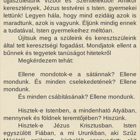
újjászülettünk vízből és Szentlélekből! Amikor
keresztények, Jézus testvérei s Isten. gyermekei
lettünk! Legyen hála, hogy
mind ezidáig
azok is
maradtunk, azok is vagyunk. Éljünk mindig ennek
a tudatával, Isten gyermekeihez méltóan.
Újítsuk meg a szüleink és keresztszüleink
által tett keresztségi fogadást. Mondjatok ellent a
bűnnek és tegyetek tanúságot hitetekről
Megkérdezem tehát:
Ellene mondotok-e a sátánnak? Ellene
mondunk. És minden cselekedetének? Ellene
mondunk.
És minden csábításának? Ellene mondunk.
Hisztek-e Istenben, a mindenható Atyában,
mennynek és földnek teremtőjében? Hiszünk.
Hisztek-e Jézus Krisztusban. Isten
egyszülött Fiában, a mi Urunkban, aki Szűz