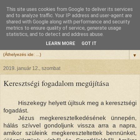
This site uses cookies from Google to deliver its services
Félix atya
and to analyze traffic. Your IP address and user-agent are
shared with Google along with performance and security
metrics to ensure quality of service, generate usage
Szeretettel köszöntöm a honlapomra ellátogatót.
statistics, and to detect and address abuse.
Isten hozta!
LEARN MORE
GOT IT
▼
2019. január 12., szombat
Keresztségi fogadalom megújítása
Hiszekegy helyett újítsuk meg a keresztségi
fogadást.
Jézus megkeresztelkedésének ünnepén,
hálás szívvel gondoljunk vissza arra a napra,
amikor szüleink megkereszteltettek bennünket,