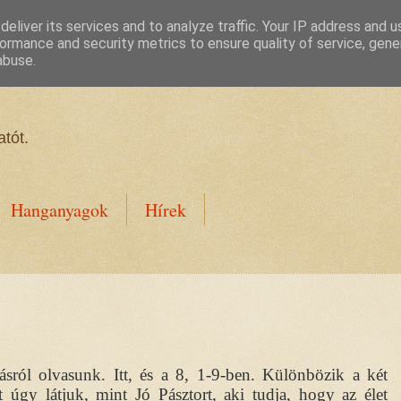
eliver its services and to analyze traffic. Your IP address and 
ormance and security metrics to ensure quality of service, gen
abuse.
tót.
Hanganyagok
Hírek
sról olvasunk. Itt, és a 8, 1-9-ben. Különbözik a két
st úgy látjuk, mint Jó Pásztort, aki tudja, hogy az élet