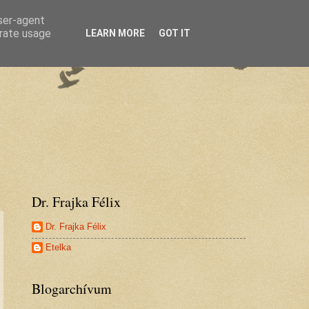
user-agent
erate usage
LEARN MORE
GOT IT
Dr. Frajka Félix
Dr. Frajka Félix
Etelka
Blogarchívum