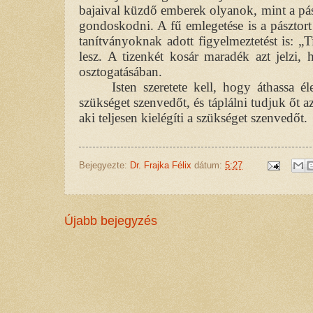
bajaival küzdő emberek olyanok, mint a pász
gondoskodni. A fű emlegetése is a pásztort
tanítványoknak adott figyelmeztetést is: „
lesz. A tizenkét kosár maradék azt jelzi,
osztogatásában.
Isten szeretete kell, hogy áthassa é
szükséget szenvedőt, és táplálni tudjuk őt a
aki teljesen kielégíti a szükséget szenvedőt.
Bejegyezte:
Dr. Frajka Félix
dátum:
5:27
Újabb bejegyzés