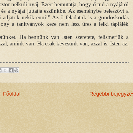
tor nélküli nyáj. Ezért bemutatja, hogy ő tud a nyájáról
 és a nyájat juttatja eszünkbe. Az eseménybe beleszővi a
Ti adjatok nekik enni!” Az ő feladatuk is a gondoskodás
 hogy a tanítványok keze nem lesz üres a lelki táplálék
letünket. Ha bennünk van Isten szeretete, felismerjük a
zzal, amink van. Ha csak kevesünk van, azzal is. Isten az,
Főoldal
Régebbi bejegyzé