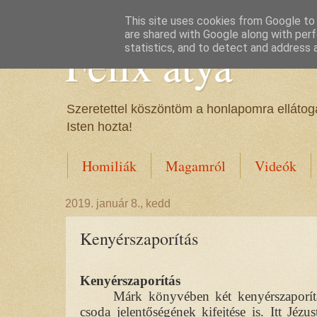
This site uses cookies from Google to d
are shared with Google along with perf
Félix atya
statistics, and to detect and address 
Szeretettel köszöntöm a honlapomra ellátoga
Isten hozta!
Homiliák
Magamról
Videók
2019. január 8., kedd
Kenyérszaporítás
Kenyérszaporítás
Márk könyvében két kenyérszaporítá
csoda jelentőségének kifejtése is. Itt Jézu