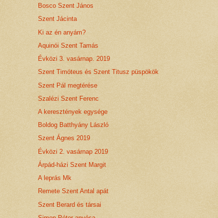
Bosco Szent János
Szent Jácinta
Ki az én anyám?
Aquinói Szent Tamás
Évközi 3. vasárnap. 2019
Szent Timóteus és Szent Titusz püspökök
Szent Pál megtérése
Szalézi Szent Ferenc
A keresztények egysége
Boldog Batthyány László
Szent Ágnes 2019
Évközi 2. vasárnap 2019
Árpád-házi Szent Margit
A leprás Mk
Remete Szent Antal apát
Szent Berard és társai
Simon Péter anyósa