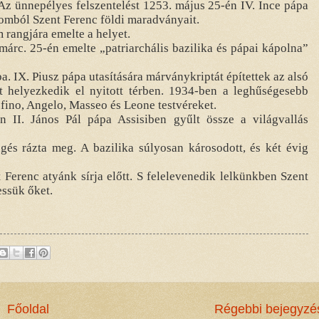
. Az ünnepélyes felszentelést 1253. május 25-én IV. Ince pápa
omból Szent Ferenc földi maradványait.
rangjára emelte a helyet.
rc. 25-én emelte „patriarchális bazilika és pápai kápolna”
a. IX. Piusz pápa utasítására márványkriptát építettek az alsó
t helyezkedik el nyitott térben. 1934-ben a leghűségesebb
Rufino, Angelo, Masseo és Leone testvéreket.
 II. János Pál pápa Assisiben gyűlt össze a világvallás
gés rázta meg. A bazilika súlyosan károsodott, és két évig
 Ferenc atyánk sírja előtt. S felelevenedik lelkünkben Szent
essük őket.
Főoldal
Régebbi bejegyzé