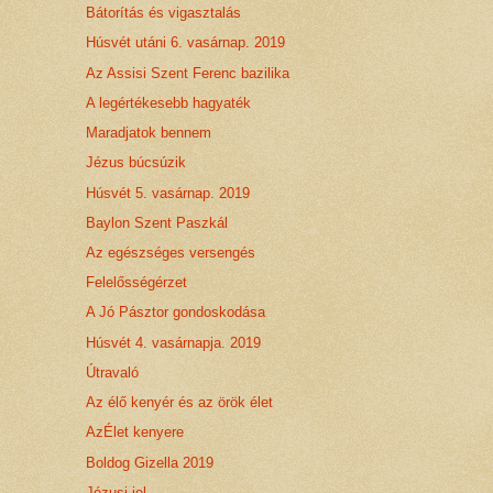
Bátorítás és vigasztalás
Húsvét utáni 6. vasárnap. 2019
Az Assisi Szent Ferenc bazilika
A legértékesebb hagyaték
Maradjatok bennem
Jézus búcsúzik
Húsvét 5. vasárnap. 2019
Baylon Szent Paszkál
Az egészséges versengés
Felelősségérzet
A Jó Pásztor gondoskodása
Húsvét 4. vasárnapja. 2019
Útravaló
Az élő kenyér és az örök élet
AzÉlet kenyere
Boldog Gizella 2019
Jézusi jel