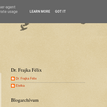
user-agent
erate usage
LEARN MORE
GOT IT
Dr. Frajka Félix
Dr. Frajka Félix
Etelka
Blogarchívum