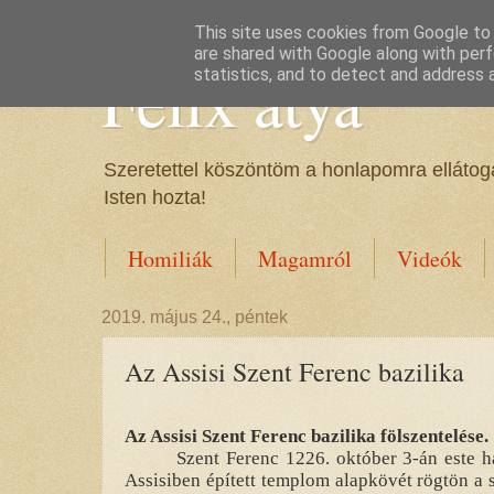
This site uses cookies from Google to d
are shared with Google along with perf
Félix atya
statistics, and to detect and address 
Szeretettel köszöntöm a honlapomra ellátoga
Isten hozta!
Homiliák
Magamról
Videók
2019. május 24., péntek
Az Assisi Szent Ferenc bazilika
Az Assisi Szent Ferenc bazilika fölszentelése.
Szent Ferenc 1226. október 3-án este ha
Assisiben épített templom alapkövét rögtön a 