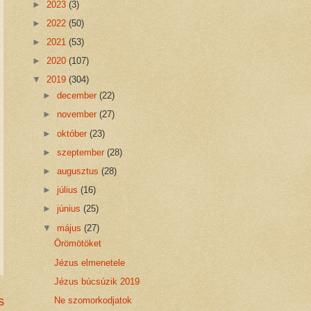
►
2023
(3)
►
2022
(50)
►
2021
(53)
►
2020
(107)
▼
2019
(304)
►
december
(22)
►
november
(27)
►
október
(23)
►
szeptember
(28)
►
augusztus
(28)
►
július
(16)
►
június
(25)
▼
május
(27)
Örömötöket
Jézus elmenetele
Jézus búcsúzik 2019
s
Ne szomorkodjatok