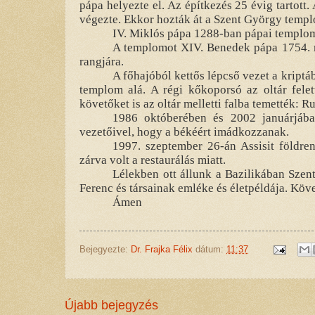
pápa helyezte el. Az építkezés 25 évig tartott
végezte. Ekkor hozták át a Szent György templ
IV. Miklós pápa 1288-ban pápai templom 
A templomot XIV. Benedek pápa 1754. má
rangjára.
A főhajóból kettős lépcső vezet a kriptáb
templom alá. A régi kőkoporsó az oltár felet
követőket is az oltár melletti falba temették: 
1986 októberében és 2002 januárjában
vezetőivel, hogy a békéért imádkozzanak.
1997. szeptember 26-án Assisit földren
zárva volt a restaurálás miatt.
Lélekben ott állunk a Bazilikában Szent
Ferenc és társainak emléke és életpéldája. Köv
Ámen
Bejegyezte:
Dr. Frajka Félix
dátum:
11:37
Újabb bejegyzés