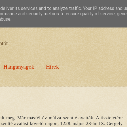
eliver its services and to analyze traffic. Your IP address and 
ormance and security metrics to ensure quality of service, gen
abuse.
tót.
Hanganyagok
Hírek
lt meg. Már másfél év múlva szentté avatták. A tiszteletére
szentté avatást követő napon, 1228. május 28-án IX. Gergely