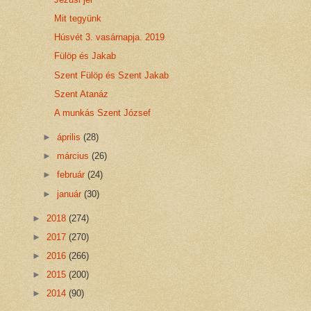
Mit tegyünk
Húsvét 3. vasárnapja. 2019
Fülöp és Jakab
Szent Fülöp és Szent Jakab
Szent Atanáz
A munkás Szent József
►
április
(28)
►
március
(26)
►
február
(24)
►
január
(30)
►
2018
(274)
►
2017
(270)
►
2016
(266)
►
2015
(200)
►
2014
(90)