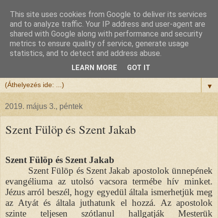
This site uses cookies from Google to deliver its services
Félix atya
and to analyze traffic. Your IP address and user-agent are
shared with Google along with performance and security
metrics to ensure quality of service, generate usage
Szeretettel köszöntöm a honlapomra ellátogatót.
statistics, and to detect and address abuse.
Isten hozta!
LEARN MORE
GOT IT
▼
2019. május 3., péntek
Szent Fülöp és Szent Jakab
Szent Fülöp és Szent Jakab
Szent Fülöp és Szent Jakab apostolok ünnepének
evangéliuma az utolsó vacsora termébe hív minket.
Jézus arról beszél, hogy egyedül általa ismerhetjük meg
az Atyát és általa juthatunk el hozzá. Az apostolok
szinte teljesen szótlanul hallgatják Mesterük