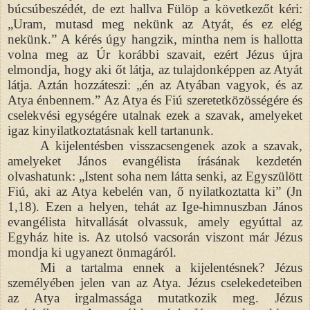
búcsúbeszédét, de ezt hallva Fülöp a következőt kéri:
„Uram, mutasd meg nekünk az Atyát, és ez elég
nekünk.” A kérés úgy hangzik, mintha nem is hallotta
volna meg az Úr korábbi szavait, ezért Jézus újra
elmondja, hogy aki őt látja, az tulajdonképpen az Atyát
látja. Aztán hozzáteszi: „én az Atyában vagyok, és az
Atya énbennem.” Az Atya és Fiú szeretetközösségére és
cselekvési egységére utalnak ezek a szavak, amelyeket
igaz kinyilatkoztatásnak kell tartanunk.
A kijelentésben visszacsengenek azok a szavak,
amelyeket János evangélista írásának kezdetén
olvashatunk: „Istent soha nem látta senki, az Egyszülött
Fiú, aki az Atya kebelén van, ő nyilatkoztatta ki” (Jn
1,18). Ezen a helyen, tehát az Ige-himnuszban János
evangélista hitvallását olvassuk, amely egyúttal az
Egyház hite is. Az utolsó vacsorán viszont már Jézus
mondja ki ugyanezt önmagáról.
Mi a tartalma ennek a kijelentésnek? Jézus
személyében jelen van az Atya. Jézus cselekedeteiben
az Atya irgalmassága mutatkozik meg. Jézus