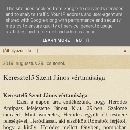
This site uses cookies from Google to deliver its services
Félix atya
and to analyze traffic. Your IP address and user-agent are
shared with Google along with performance and security
metrics to ensure quality of service, generate usage
Szeretettel köszöntöm a honlapomra ellátogatót.
statistics, and to detect and address abuse.
Isten hozta!
LEARN MORE
GOT IT
▼
2019. augusztus 29., csütörtök
Keresztelő Szent János vértanúsága
Keresztelő Szent János vértanúsága
Ezen a napon arra emlékezünk, hogy Heródes
Antipasz lefejeztette Jánost Kr.u. 29-ben, Szalóme
táncáért. Mint ismeretes, Heródes együtt élt testvére
feleségével, Heródiással, aki elszökött Rómából férjétől,
hogy a király, Heródes mellett fényben, pompában