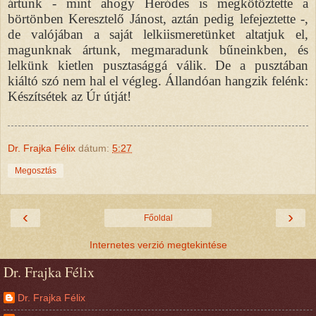
ártunk - mint ahogy Heródes is megkötöztette a
börtönben Keresztelő Jánost, aztán pedig lefejeztette -,
de valójában a saját lelkiismeretünket altatjuk el,
magunknak ártunk, megmaradunk bűneinkben, és
lelkünk kietlen pusztasággá válik. De a pusztában
kiáltó szó nem hal el végleg. Állandóan hangzik felénk:
Készítsétek az Úr útját!
Dr. Frajka Félix
dátum:
5:27
Megosztás
‹
›
Főoldal
Internetes verzió megtekintése
Dr. Frajka Félix
Dr. Frajka Félix