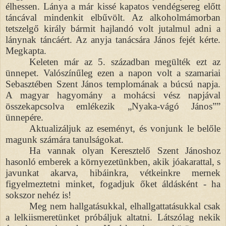
élhessen. Lánya a már kissé kapatos vendégsereg előtt
táncával mindenkit elbűvölt. Az alkoholmámorban
tetszelgő király bármit hajlandó volt jutalmul adni a
lánynak táncáért. Az anyja tanácsára János fejét kérte.
Megkapta.
Keleten már az 5. században megülték ezt az
ünnepet. Valószínűleg ezen a napon volt a szamariai
Sebasztében Szent János templomának a búcsú napja.
A magyar hagyomány a mohácsi vész napjával
összekapcsolva emlékezik „Nyaka-vágó János””
ünnepére.
Aktualizáljuk az eseményt, és vonjunk le belőle
magunk számára tanulságokat.
Ha vannak olyan Keresztelő Szent Jánoshoz
hasonló emberek a környezetünkben, akik jóakarattal, s
javunkat akarva, hibáinkra, vétkeinkre mernek
figyelmeztetni minket, fogadjuk őket áldásként - ha
sokszor nehéz is!
Meg nem hallgatásukkal, elhallgattatásukkal csak
a lelkiismeretünket próbáljuk altatni. Látszólag nekik