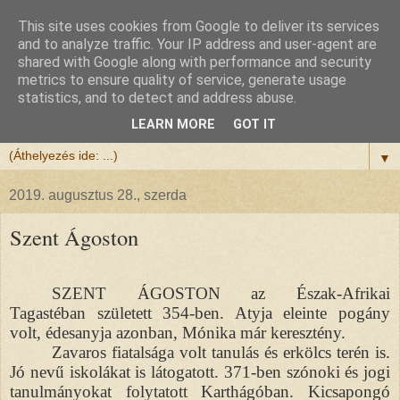
This site uses cookies from Google to deliver its services
Félix atya
and to analyze traffic. Your IP address and user-agent are
shared with Google along with performance and security
metrics to ensure quality of service, generate usage
Szeretettel köszöntöm a honlapomra ellátogatót.
statistics, and to detect and address abuse.
Isten hozta!
LEARN MORE
GOT IT
▼
2019. augusztus 28., szerda
Szent Ágoston
SZENT ÁGOSTON az Észak-Afrikai
Tagastéban született 354-ben. Atyja eleinte pogány
volt, édesanyja azonban, Mónika már keresztény.
Zavaros fiatalsága volt tanulás és erkölcs terén is.
Jó nevű iskolákat is látogatott. 371-ben szónoki és jogi
tanulmányokat folytatott Karthágóban. Kicsapongó