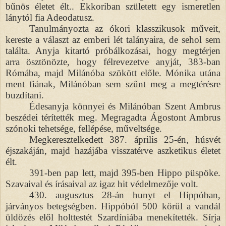
bűnös életet élt.. Ekkoriban született egy ismeretlen
lánytól fia Adeodatusz.
Tanulmányozta az ókori klasszikusok műveit,
kereste a választ az emberi lét talányaira, de sehol sem
találta. Anyja kitartó próbálkozásai, hogy megtérjen
arra ösztönözte, hogy félrevezetve anyját, 383-ban
Rómába, majd Milánóba szökött előle. Mónika utána
ment fiának, Milánóban sem szűnt meg a megtérésre
buzdítani.
Édesanyja könnyei és Milánóban Szent Ambrus
beszédei térítették meg. Megragadta Ágostont Ambrus
szónoki tehetsége, fellépése, műveltsége.
Megkeresztelkedett 387. április 25-én, húsvét
éjszakáján, majd hazájába visszatérve aszketikus életet
élt.
391-ben pap lett, majd 395-ben Hippo püspöke.
Szavaival és írásaival az igaz hit védelmezője volt.
430. augusztus 28-án hunyt el Hippóban,
járványos betegségben. Hippóból 500 körül a vandál
üldözés elől holttestét Szardíniába menekítették. Sírja