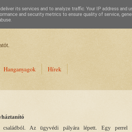
eliver its services and to analyze traffic. Your IP address and 
ormance and security metrics to ensure quality of service, gen
abuse.
tót.
Hanganyagok
Hírek
yháztanító
 családból. Az ügyvédi pályára lépett. Egy perrel