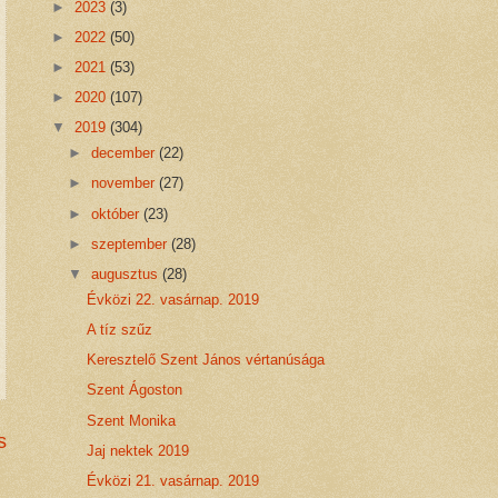
►
2023
(3)
►
2022
(50)
►
2021
(53)
►
2020
(107)
▼
2019
(304)
►
december
(22)
►
november
(27)
►
október
(23)
►
szeptember
(28)
▼
augusztus
(28)
Évközi 22. vasárnap. 2019
A tíz szűz
Keresztelő Szent János vértanúsága
Szent Ágoston
Szent Monika
s
Jaj nektek 2019
Évközi 21. vasárnap. 2019