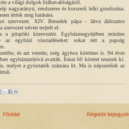
őzte a világi dolgok hiábavalóságáról.
a nép nagyarányú, rendszeres és korszerű lelki gondozása.
sen tértek meg hatására.
atot szervezett. XIV. Benedek pápa - látva áldozatos
szervezet néven terjedt el.
ta a püspöki kinevezést. Egyházmegyéjében minden
tte az egyházi visszaéléseket: sokat tett a papság
en.
zetébe, és azt vezette, még ágyhoz kötötten is. 94 éves
en egyháztanítóvá avatták. Írásai 60 kötetet tesznek ki.
, melyet a gyóntatók számára írt. Ma is népszerűek az
 imái.
Főoldal
Régebbi bejegyzé