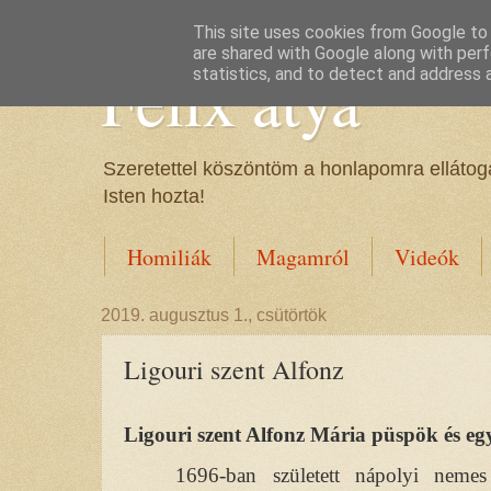
This site uses cookies from Google to d
are shared with Google along with perf
Félix atya
statistics, and to detect and address 
Szeretettel köszöntöm a honlapomra ellátoga
Isten hozta!
Homiliák
Magamról
Videók
2019. augusztus 1., csütörtök
Ligouri szent Alfonz
Ligouri szent Alfonz Mária püspök és eg
1696-ban született nápolyi nemes