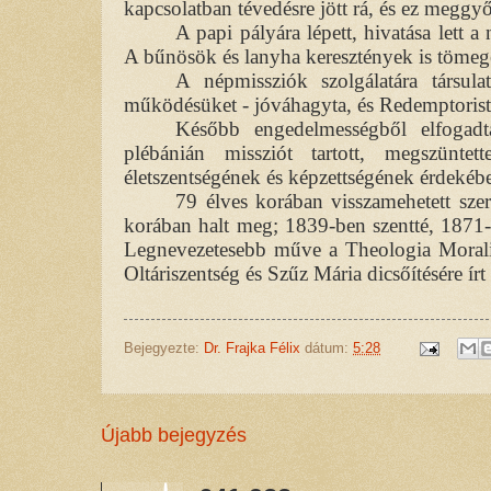
kapcsolatban tévedésre jött rá, és ez meggy
A papi pályára lépett, hivatása lett 
A bűnösök és lanyha keresztények is tömege
A népmissziók szolgálatára társul
működésüket - jóváhagyta, és Redemptorista 
Később engedelmességből elfogad
plébánián missziót tartott, megszünte
életszentségének és képzettségének érdekéb
79 élves korában visszamehetett szer
korában halt meg; 1839-ben szentté, 1871-b
Legnevezetesebb műve a Theologia Moralis
Oltáriszentség és Szűz Mária dicsőítésére írt
Bejegyezte:
Dr. Frajka Félix
dátum:
5:28
Újabb bejegyzés