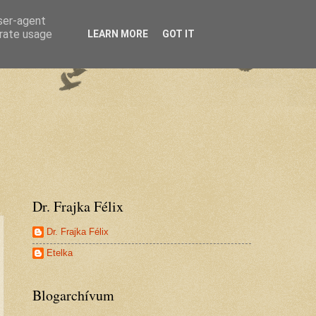
user-agent
erate usage
LEARN MORE
GOT IT
Dr. Frajka Félix
Dr. Frajka Félix
Etelka
Blogarchívum