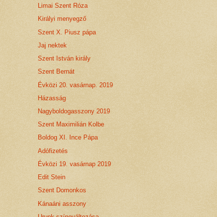
Limai Szent Róza
Királyi menyegző
Szent X. Piusz pápa
Jaj nektek
Szent István király
Szent Bernát
Évközi 20. vasárnap. 2019
Házasság
Nagyboldogasszony 2019
Szent Maximilián Kolbe
Boldog XI. Ince Pápa
Adófizetés
Évközi 19. vasárnap 2019
Edit Stein
Szent Domonkos
Kánaáni asszony
Urunk színeváltozása