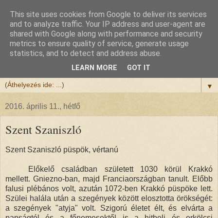
This site uses cookies from Google to deliver its services
Félix atya
and to analyze traffic. Your IP address and user-agent are
shared with Google along with performance and security
metrics to ensure quality of service, generate usage
Szeretettel köszöntöm a honlapomra ellátogatót.
statistics, and to detect and address abuse.
Isten hozta!
LEARN MORE
GOT IT
▼
2016. április 11., hétfő
Szent Szaniszló
Szent Szaniszló püspök, vértanú
Előkelő családban született 1030 körül Krakkó
mellett. Gniezno-ban, majd Franciaországban tanult. Előbb
falusi plébános volt, azután 1072-ben Krakkó püspöke lett.
Szülei halála után a szegények között elosztotta örökségét:
a szegények "atyja" volt. Szigorú életet élt, és elvárta a
papságtól és a főnemesektől is a hitbeli és erkölcsi