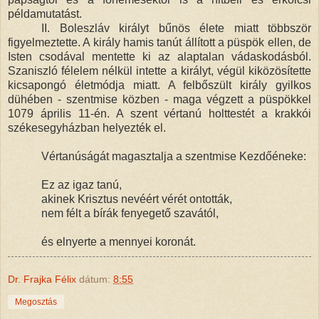
példamutatást.
II. Boleszláv királyt bűnös élete miatt többször
figyelmeztette. A király hamis tanút állított a püspök ellen, de
Isten csodával mentette ki az alaptalan vádaskodásból.
Szaniszló félelem nélkül intette a királyt, végül kiközösítette
kicsapongó életmódja miatt. A felbőszült király gyilkos
dühében - szentmise közben - maga végzett a püspökkel
1079 április 11-én. A szent vértanú holttestét a krakkói
székesegyházban helyezték el.
Vértanúságát magasztalja a szentmise Kezdőéneke:
Ez az igaz tanú,
akinek Krisztus nevéért vérét ontották,
nem félt a bírák fenyegető szavától,
és elnyerte a mennyei koronát.
Dr. Frajka Félix
dátum:
8:55
Megosztás