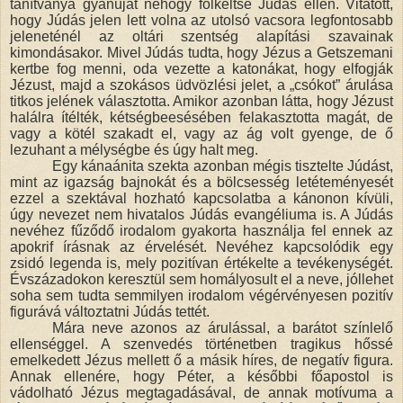
tanítványa gyanúját nehogy fölkeltse Júdás ellen. Vitatott,
hogy Júdás jelen lett volna az utolsó vacsora legfontosabb
jeleneténél az oltári szentség alapítási szavainak
kimondásakor. Mivel Júdás tudta, hogy Jézus a Getszemani
kertbe fog menni, oda vezette a katonákat, hogy elfogják
Jézust, majd a szokásos üdvözlési jelet, a „csókot” árulása
titkos jelének választotta. Amikor azonban látta, hogy Jézust
halálra ítélték, kétségbeesésében felakasztotta magát, de
vagy a kötél szakadt el, vagy az ág volt gyenge, de ő
lezuhant a mélységbe és úgy halt meg.
Egy kánaánita szekta azonban mégis tisztelte Júdást,
mint az igazság bajnokát és a bölcsesség letéteményesét
ezzel a szektával hozható kapcsolatba a kánonon kívüli,
úgy nevezet nem hivatalos Júdás evangéliuma is. A Júdás
nevéhez fűződő irodalom gyakorta használja fel ennek az
apokrif írásnak az érvelését. Nevéhez kapcsolódik egy
zsidó legenda is, mely pozitívan értékelte a tevékenységét.
Évszázadokon keresztül sem homályosult el a neve, jóllehet
soha sem tudta semmilyen irodalom végérvényesen pozitív
figurává változtatni Júdás tettét.
Mára neve azonos az árulással, a barátot színlelő
ellenséggel. A szenvedés történetben tragikus hőssé
emelkedett Jézus mellett ő a másik híres, de negatív figura.
Annak ellenére, hogy Péter, a későbbi főapostol is
vádolható Jézus megtagadásával, de annak motívuma a