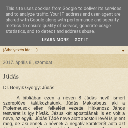
This site uses cookies from Google to deliver its services
Félix atya
and to analyze traffic. Your IP address and user-agent are
shared with Google along with performance and security
metrics to ensure quality of service, generate usage
Szeretettel köszöntöm a honlapomra ellátogatót.
statistics, and to detect and address abuse.
Isten hozta!
LEARN MORE
GOT IT
▼
2017. április 8., szombat
Júdás
Dr. Benyik György: Júdás
A bibliában ezen a néven 8 Júdás nevű ismert
szereplővel találkozhatunk. Júdás Makkabeus, aki a
Ptolemeusok elleni felkelést vezette, Hirkanosz János
testvérét is így hívták. Jézus két apostolának is ez volt a
neve, az egyik, Júdás Tádé neve alatt apostoli levél is jelent
meg, de aki ennek a névnek a negatív karakterét adta azt