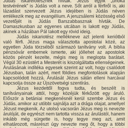
Júdás iskareiotésznek hívtak. Jézus egyik „unoka
testvérének” is Júdás volt a neve. Sőt arról a férfiről is, aki
lázadást szervezett Jézus idejében is Júdás néven
emlékezik meg az evangélium. A jeruzsálemi közösség első
vezetőjét is Júdás Barszabbasznak hívták. De
Damaszkusban az egyenes utcában is lakott egy Júdás,
akinek a házában Pál lakott egy rövid ideig.
Júdás iskariotész mellékneve azt jelenti keriótból
való férfi. Jézus maga választotta apostolai közé, az
egyetlen Júda törzséből származó tanítvány volt. A biblia
pénzsóvár embernek ismerte, aki jóllehet az apostolok
közös pénzét kezelte, mégis meg is meglopta barátait.
Végül 30 ezüstért a Mesterét is kiszolgáltatta ellenségeinek.
Árulásának indítéka egyesek szerint az volt, hogy csalódott
Jézusban, talán azért, mert földies megfontolások alapján
kapcsolódott hozzá. Árulását Jézus sátán elleni harcával
kapcsolja össze az Újszövetségi szentírás.
Jézus kezdettől fogva tudta, és beszélt is
tanítványainak attól, hogy közéjük férkőzött egy áruló.
Először a betániai megkenésnél kerül szembe Jézus és
Júdás, amikor az utóbbi sajnálja azt a drága olajat, amellyel
Jézust megkenik. Az utolsó vacsorán Jézus meg is nevezte
árulóját, de egyrészt nem tartotta vissza az árulástól, hanem
inkább még sürgette is, hogy tegye meg azt, amit
elhatározott, másrészt úgy nevezte meg őt, hogy a többi