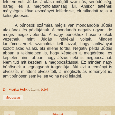
félelem volt. Júdás árulása mögött számítás, sértődöttség,
harag, és a megfontolatlanság áll. Amikor tettének
mélységes következményét felfedezte, eluralkodott rajta a
kétségbeesés.
A bűnösök számára mégis van mondandója Júdás
alakjának és példájának. A mondandó negatív ugyan, de
mégis megszívlelendő. A nagy bűnökhöz hasonló okok
vezetnek, mint Júdás indítékai voltak. Minden
tanítómesternek számolnia kell azzal, hogy tanítványai
között akad valaki, aki ellene fordul. Negatív példa Júdás
abban a tekintetben is, hogy képtelen a megtérésre, és
képtelen hinni abban, hogy Jézus neki is megbocsáthat.
Nem tud mit kezdeni a megbocsátással. Ez minden nagy
bűnösnek a legnagyobb tragédiája. Aki ezt a reményt is
elveszíti, mindent elveszített, a megtisztulás reményét is,
amit bűnösen sem kellett volna neki feladni.
Dr. Frajka Félix
dátum:
5:54
Megosztás
‹
›
Főoldal