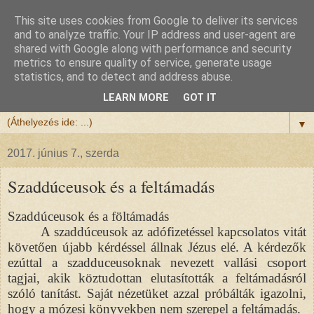
This site uses cookies from Google to deliver its services
Félix atya
and to analyze traffic. Your IP address and user-agent are
shared with Google along with performance and security
metrics to ensure quality of service, generate usage
Szeretettel köszöntöm a honlapomra ellátogatót.
statistics, and to detect and address abuse.
Isten hozta!
LEARN MORE
GOT IT
▼
2017. június 7., szerda
Szaddúceusok és a feltámadás
Szaddúceusok és a föltámadás
A szaddúceusok az adófizetéssel kapcsolatos vitát
követően újabb kérdéssel állnak Jézus elé. A kérdezők
ezúttal a szadduceusoknak nevezett vallási csoport
tagjai, akik köztudottan elutasították a feltámadásról
szóló tanítást. Saját nézetüket azzal próbálták igazolni,
hogy a mózesi könyvekben nem szerepel a feltámadás.