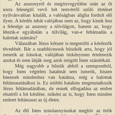
Az asszonyról és megözvegyülése után az őt
sorra feleségül vevő hét testvérről szóló történet
nyilvánvalóan kitalált, a valóságban aligha fordult elő
ilyen. A kérdés tehát valójában nem az, hogy kinek lesz
a felesége az asszony a túlvilágon, hanem az, hogy
létezik-e egyáltalán a túlvilág, van-e feltámadás a
halottak számára?
Válaszában Jézus kétszer is megemlíti a kérdezők
tévedését. Bár a szaddúceusok büszkék arra, hogy jól
ismerik az írásokat, valójában önkényesen értelmezik
azokat és nem látják meg azok mögött Isten szándékait.
Még nagyobb a bűnük abból a szempontból,
hogy Isten végtelen hatalmát sem ismerik, hiszen
Istennek mindenhez van hatalma, még a halottak
feltámasztásához is. Ez utóbbi hatalom megmutatkozik
Jézus feltámadásában, de ennek elfogadása az ember
részéről a hit kérdése, miként az is, hogy Isten minden
embert feltámaszt az új életre.
Az élő Isten mindannyiunkat meghív az örök