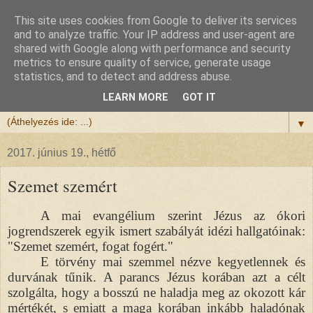
This site uses cookies from Google to deliver its services
Félix atya
and to analyze traffic. Your IP address and user-agent are
shared with Google along with performance and security
metrics to ensure quality of service, generate usage
Szeretettel köszöntöm a honlapomra ellátogatót.
statistics, and to detect and address abuse.
Isten hozta!
LEARN MORE
GOT IT
▼
2017. június 19., hétfő
Szemet szemért
A mai evangélium szerint Jézus az ókori
jogrendszerek egyik ismert szabályát idézi hallgatóinak:
"Szemet szemért, fogat fogért."
E törvény mai szemmel nézve kegyetlennek és
durvának tűnik. A parancs Jézus korában azt a célt
szolgálta, hogy a bosszú ne haladja meg az okozott kár
mértékét, s emiatt a maga korában inkább haladónak