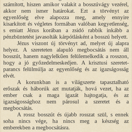
számított, hiszen amikor valakit a bosszúvágy vezérel,
akkor nem ismer határokat. Ezt a törvényt az
egyenlőség elve alapozza meg, amely ennyire
kisarkított és végletes formában valóban kegyetlenség,
s emiatt Jézus korában a zsidó rabbik inkább a
pénzbüntetést javasolták kárpótlásként a bosszú helyett.
Jézus viszont új törvényt ad, melyet új alapra
helyez. A szereteten alapuló megbocsátás nem áll
bosszút, hanem nagylelkűen felülemelkedik a rosszon,
hogy a jó győzedelmeskedjen. A krisztusi szeretet-
parancs felülmúlja az egyenlőség és az igazságosság
elvét.
A korunkban is a világszerte tapasztalható
erőszak és háborúk azt mutatják, hová vezet, ha az
ember csak a maga igazát hajtogatja, és az
igazságossághoz nem párosul a szeretet és a
megbocsátás.
A rossz bosszút és újabb rosszat szül, s ennek
soha nincs vége, ha nincs meg a készség az
emberekben a megbocsátásra.